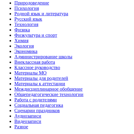
Природоведение
Психология
Родной язык и литература
Русский язык
Технология
Физика
Физкультура и спорт
Химия
Экология
Экономика
Администрирование школы
Внеклассная работа
Классное руководство
Материалы МО
Материалы для родителей
Материалы к аттестации
Междисциплинарное обобщение
Общепедагогические технологии
Работа с родителями
Социальная педагогика
Сценарии праздников
Аудиозаписи
Видеозаписи
Разное