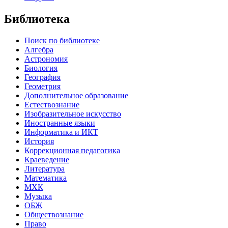
Библиотека
Поиск по библиотеке
Алгебра
Астрономия
Биология
География
Геометрия
Дополнительное образование
Естествознание
Изобразительное искусство
Иностранные языки
Информатика и ИКТ
История
Коррекционная педагогика
Краеведение
Литература
Математика
МХК
Музыка
ОБЖ
Обществознание
Право