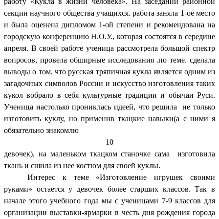
работу «Кукла в жизни человека». На заседании районной
секции научного общества учащихся. работа заняла 1-ое место
и была оценена дипломом 1-ой степени и рекомендована на
городскую конференцию Н.О.У., которая состоятся в середине
апреля. В своей работе ученица рассмотрела большой спектр
вопросов, провела обширные исследования .по теме. сделала
выводы о том, что русская тряпичная кукла является одним из
загадочных символов России и искусство изготовления таких
кукол вобрало в себя культурные традиции и обычаи Руси.
Ученица настолько прониклась идеей, что решила не только
изготовить куклу, но применив ткацкие навыки(а с ними я
обязательно знакомлю
10
девочек), на маленьком ткацком станочке сама изготовила
ткань и сшила из нее костюм для своей куклы.
Интерес к теме «Изготовление игрушек своими
руками» остается у девочек более старших классов. Так в
начале этого учебного года мы с ученицами 7-9 классов для
организации выставки-ярмарки в честь дня рождения города