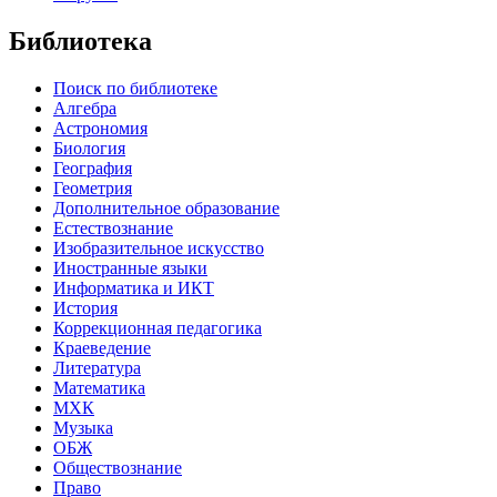
Библиотека
Поиск по библиотеке
Алгебра
Астрономия
Биология
География
Геометрия
Дополнительное образование
Естествознание
Изобразительное искусство
Иностранные языки
Информатика и ИКТ
История
Коррекционная педагогика
Краеведение
Литература
Математика
МХК
Музыка
ОБЖ
Обществознание
Право