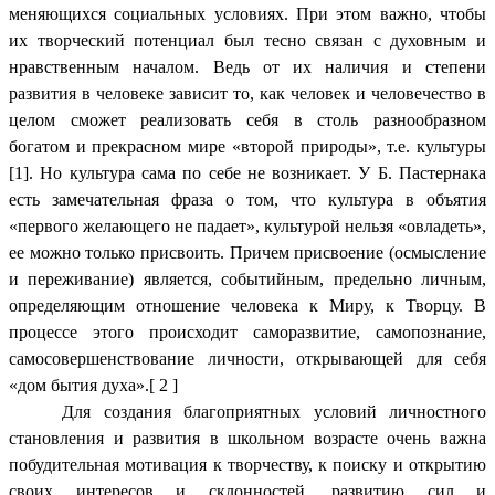
меняющихся социальных условиях. При этом важно, чтобы
их творческий потенциал был тесно связан с духовным и
нравственным началом. Ведь от их наличия и степени
развития в человеке зависит то, как человек и человечество в
целом сможет реализовать себя в столь разнообразном
богатом и прекрасном мире «второй природы», т.е. культуры
[1]. Но культура сама по себе не возникает. У Б. Пастернака
есть замечательная фраза о том, что культура в объятия
«первого желающего не падает», культурой нельзя «овладеть»,
ее можно только присвоить. Причем присвоение (осмысление
и переживание) является, событийным, предельно личным,
определяющим отношение человека к Миру, к Творцу. В
процессе этого происходит саморазвитие, самопознание,
самосовершенствование личности, открывающей для себя
«дом бытия духа».[ 2 ]
Для создания благоприятных условий личностного
становления и развития в школьном возрасте очень важна
побудительная мотивация к творчеству, к поиску и открытию
своих интересов и склонностей, развитию сил и