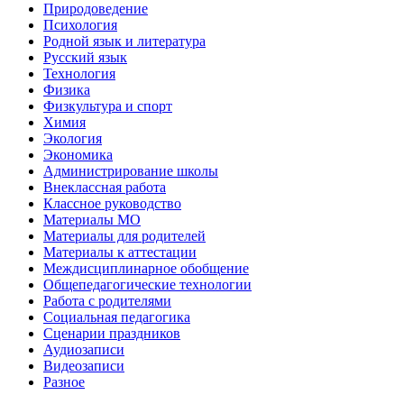
Природоведение
Психология
Родной язык и литература
Русский язык
Технология
Физика
Физкультура и спорт
Химия
Экология
Экономика
Администрирование школы
Внеклассная работа
Классное руководство
Материалы МО
Материалы для родителей
Материалы к аттестации
Междисциплинарное обобщение
Общепедагогические технологии
Работа с родителями
Социальная педагогика
Сценарии праздников
Аудиозаписи
Видеозаписи
Разное