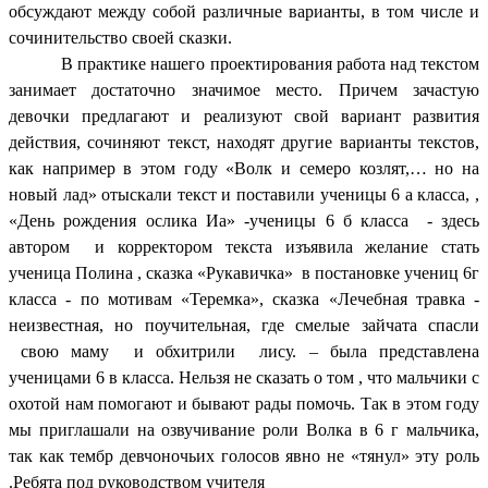
обсуждают между собой различные варианты, в том числе и
сочинительство своей сказки.
В практике нашего проектирования работа над текстом
занимает достаточно значимое место. Причем зачастую
девочки предлагают и реализуют свой вариант развития
действия, сочиняют текст, находят другие варианты текстов,
как например в этом году «Волк и семеро козлят,… но на
новый лад» отыскали текст и поставили ученицы 6 а класса, ,
«День рождения ослика Иа» -ученицы 6 б класса - здесь
автором и корректором текста изъявила желание стать
ученица Полина , сказка «Рукавичка» в постановке учениц 6г
класса - по мотивам «Теремка», сказка «Лечебная травка -
неизвестная, но поучительная, где смелые зайчата спасли
свою маму и обхитрили лису. – была представлена
ученицами 6 в класса. Нельзя не сказать о том , что мальчики с
охотой нам помогают и бывают рады помочь. Так в этом году
мы приглашали на озвучивание роли Волка в 6 г мальчика,
так как тембр девчоночьих голосов явно не «тянул» эту роль
.Ребята под руководством учителя