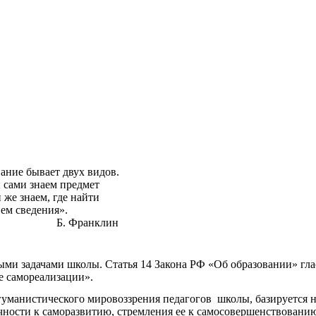
х видов.
редмет
 найти
я».
клин
ыми задачами школы. Статья 14 Закона РФ «Об образовании» гл
е самореализации».
гуманистического мировоззрения педагогов школы, базируется н
чности к саморазвитию, стремления ее к самосовершенствовани