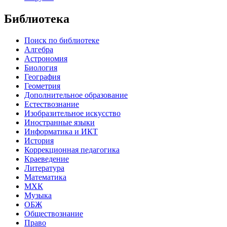
Библиотека
Поиск по библиотеке
Алгебра
Астрономия
Биология
География
Геометрия
Дополнительное образование
Естествознание
Изобразительное искусство
Иностранные языки
Информатика и ИКТ
История
Коррекционная педагогика
Краеведение
Литература
Математика
МХК
Музыка
ОБЖ
Обществознание
Право