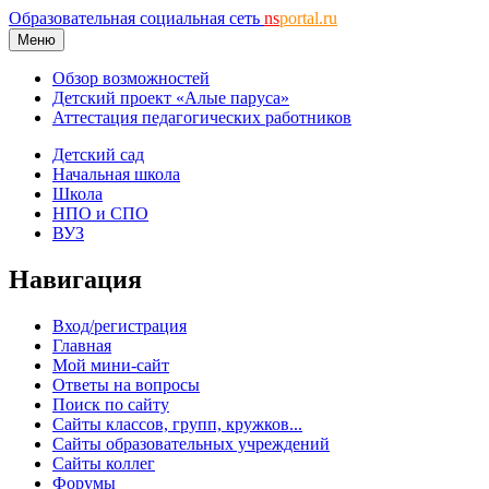
Образовательная социальная сеть
ns
portal.ru
Меню
Обзор возможностей
Детский проект «Алые паруса»
Аттестация педагогических работников
Детский сад
Начальная школа
Школа
НПО и СПО
ВУЗ
Навигация
Вход/регистрация
Главная
Мой мини-сайт
Ответы на вопросы
Поиск по сайту
Сайты классов, групп, кружков...
Сайты образовательных учреждений
Сайты коллег
Форумы