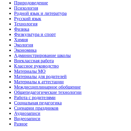
Природоведение
Психология
Родной язык и литература
Русский язык
Технология
Физика
Физкультура и спорт
Химия
Экология
Экономика
Администрирование школы
Внеклассная работа
Классное руководство
Материалы МО
Материалы для родителей
Материалы к аттестации
Междисциплинарное обобщение
Общепедагогические технологии
Работа с родителями
Социальная педагогика
Сценарии праздников
Аудиозаписи
Видеозаписи
Разное