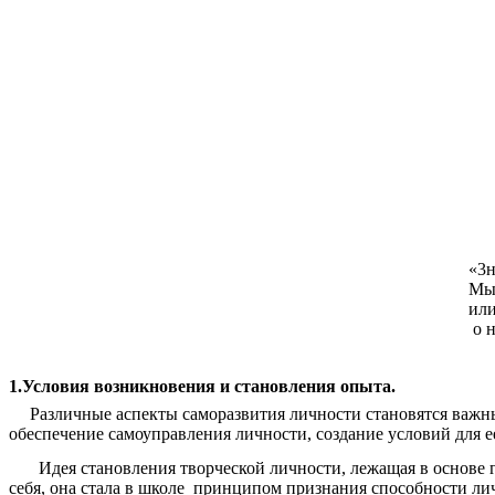
«3нание бывает дву
Мы сами знаем п
или же знаем, где
о нем сведени
Б. Фран
1.Условия возникновения и становления опыта.
Различные аспекты саморазвития личности становятся важн
обеспечение самоуправления личности, создание условий для е
Идея становления творческой личности, лежащая в основе 
себя, она стала в школе принципом признания способности ли