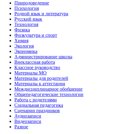
Природоведение
Психология
Родной язык и литература
Русский язык
Технология
Физика
Физкультура и спорт
Химия
Экология
Экономика
Администрирование школы
Внеклассная работа
Классное руководство
Материалы МО
Материалы для родителей
Материалы к аттестации
Междисциплинарное обобщение
Общепедагогические технологии
Работа с родителями
Социальная педагогика
Сценарии праздников
Аудиозаписи
Видеозаписи
Разное