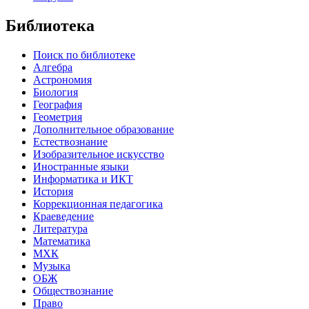
Библиотека
Поиск по библиотеке
Алгебра
Астрономия
Биология
География
Геометрия
Дополнительное образование
Естествознание
Изобразительное искусство
Иностранные языки
Информатика и ИКТ
История
Коррекционная педагогика
Краеведение
Литература
Математика
МХК
Музыка
ОБЖ
Обществознание
Право