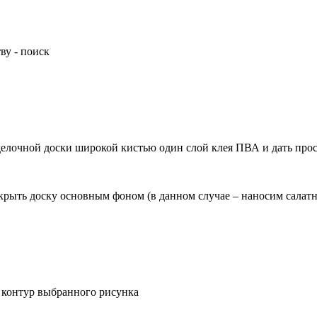
тву - поиск
зделочной доски широкой кистью один слой клея ПВА и дать прос
покрыть доску основным фоном (в данном случае – наносим салат
м контур выбранного рисунка