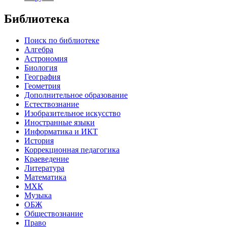
Библиотека
Поиск по библиотеке
Алгебра
Астрономия
Биология
География
Геометрия
Дополнительное образование
Естествознание
Изобразительное искусство
Иностранные языки
Информатика и ИКТ
История
Коррекционная педагогика
Краеведение
Литература
Математика
МХК
Музыка
ОБЖ
Обществознание
Право