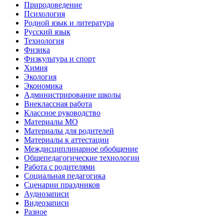
Природоведение
Психология
Родной язык и литература
Русский язык
Технология
Физика
Физкультура и спорт
Химия
Экология
Экономика
Администрирование школы
Внеклассная работа
Классное руководство
Материалы МО
Материалы для родителей
Материалы к аттестации
Междисциплинарное обобщение
Общепедагогические технологии
Работа с родителями
Социальная педагогика
Сценарии праздников
Аудиозаписи
Видеозаписи
Разное