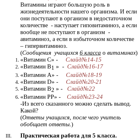
Витамины играют большую роль в
жизнедеятельности нашего организма. И если
они поступают в организм в недостаточном
количестве - наступает гиповитаминоз, а если
вообще не поступают в организм -
авитаминоз, а если в избыточном количестве
– гипервитаминоз.
(
Сообщения учащихся
6 класса
о
витаминах
)
«Витамин С» -
Слайд№14-15
«Витамин B
» -
Слайд№16-17
1
«Витамин A» -
Слайд№18-19
«Витамин D» -
Слайд№20-21
«Витамин B
» -
Слайд№22
2
«Витамин PP» -
Слайд№23-24
-Из всего сказанного можно сделать вывод.
Какой?
(
Ответы учащихся, после чего учитель
обобщает ответы.
)
Практическая работа для 5 класса.