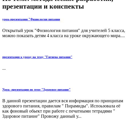
презентации и конспекты
урок-презентация "Физиология питания
Открытый урок "Физиология питания" для учителей 5 класса,
можно показать детям 4 класса на уроке окружающего мира....
презентация к уроку на тему "Гигиена питания"
...
Урок- презентация по теме "Здоровое питание"
В данной презентации дается вся информация по принципам
здорового питания, правилам " Пирамиды". Испоьзовала её
как фоновый обьект при работе с печатными тетрадями "
Здоровое питание" Провожу данный у...