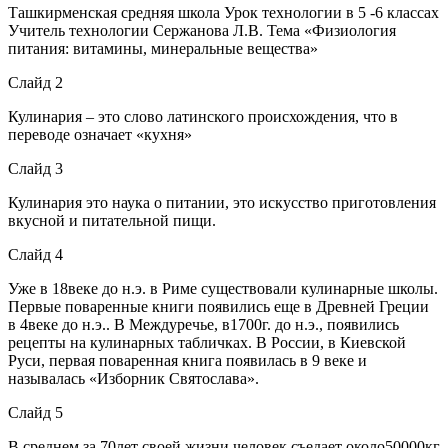
Ташкирменская средняя школа Урок технологии в 5 -6 классах
Учитель технологии Сержанова Л.В. Тема «Физиология
питания: витамины, минеральные вещества»
Слайд 2
Кулинария – это слово латинского происхождения, что в
переводе означает «кухня»
Слайд 3
Кулинария это наука о питании, это искусство приготовления
вкусной и питательной пищи.
Слайд 4
Уже в 18веке до н.э. в Риме существовали кулинарные школы.
Первые поваренные книги появились еще в Древней Греции
в 4веке до н.э.. В Междуречье, в1700г. до н.э., появились
рецепты на кулинарных табличках. В России, в Киевской
Руси, первая поваренная книга появилась в 9 веке и
называлась «Изборник Святослава».
Слайд 5
В среднем за 70лет своей жизни человек съедает около50000кг