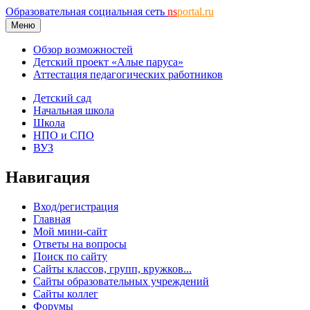
Образовательная социальная сеть
ns
portal.ru
Меню
Обзор возможностей
Детский проект «Алые паруса»
Аттестация педагогических работников
Детский сад
Начальная школа
Школа
НПО и СПО
ВУЗ
Навигация
Вход/регистрация
Главная
Мой мини-сайт
Ответы на вопросы
Поиск по сайту
Сайты классов, групп, кружков...
Сайты образовательных учреждений
Сайты коллег
Форумы