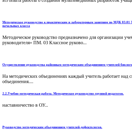
Из опыта работы о создании мультимедийных разработок учащи
Методическое руководство к практическим и лабораторным занятиям по МДК 03.01 Те
начальных класса
Методическое руководство предназначено для организации уче
руководителя» ПМ. 03 Классное руково...
Осуществление руководства районным методическим объединением учителей биолог
На методических объединениях каждый учитель работает над с
объединения....
2.2.Учебно-методическая работа. Методическое руководство группой педагогов.
наставничество в ОУ...
Руководство методическим обьединением учителей-дефектологов.