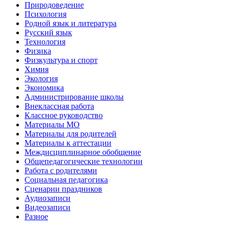
Природоведение
Психология
Родной язык и литература
Русский язык
Технология
Физика
Физкультура и спорт
Химия
Экология
Экономика
Администрирование школы
Внеклассная работа
Классное руководство
Материалы МО
Материалы для родителей
Материалы к аттестации
Междисциплинарное обобщение
Общепедагогические технологии
Работа с родителями
Социальная педагогика
Сценарии праздников
Аудиозаписи
Видеозаписи
Разное