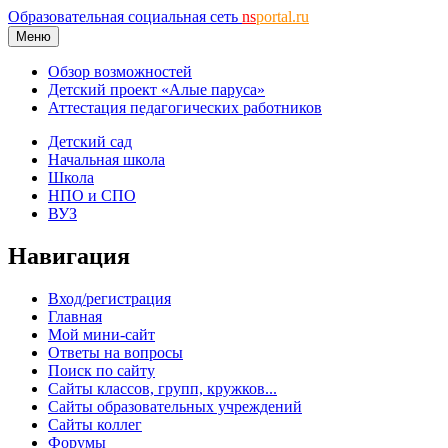
Образовательная социальная сеть
ns
portal.ru
Меню
Обзор возможностей
Детский проект «Алые паруса»
Аттестация педагогических работников
Детский сад
Начальная школа
Школа
НПО и СПО
ВУЗ
Навигация
Вход/регистрация
Главная
Мой мини-сайт
Ответы на вопросы
Поиск по сайту
Сайты классов, групп, кружков...
Сайты образовательных учреждений
Сайты коллег
Форумы