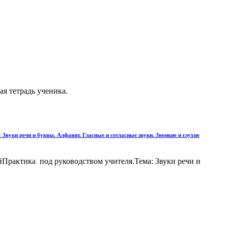
ая тетрадь ученика.
Звуки речи и буквы. Алфавит. Гласные и согласные звуки. Звонкие и глухие
йПрактика под руководством учителя.Тема: Звуки речи и