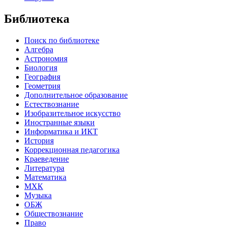
Библиотека
Поиск по библиотеке
Алгебра
Астрономия
Биология
География
Геометрия
Дополнительное образование
Естествознание
Изобразительное искусство
Иностранные языки
Информатика и ИКТ
История
Коррекционная педагогика
Краеведение
Литература
Математика
МХК
Музыка
ОБЖ
Обществознание
Право