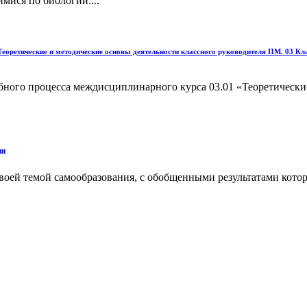
мися по биологии....
оретические и методические основы деятельности классного руководителя ПМ. 03 Кла
бного процесса междисциплинарного курса 03.01 «Теоретически
ии
воей темой самообразования, с обобщенными результатами котор