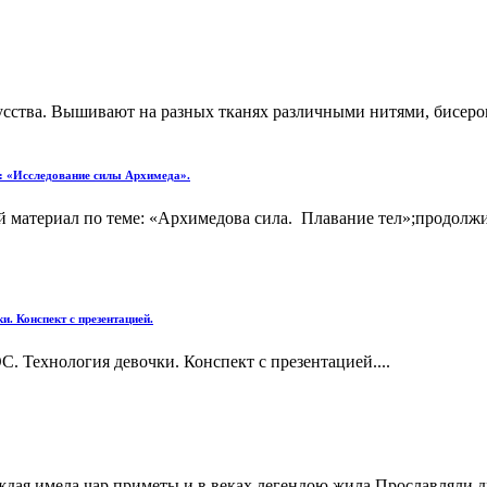
сства. Вышивают на разных тканях различными нитями, бисеро
а: «Исследование силы Архимеда».
 материал по теме: «Архимедова сила. Плавание тел»;продолж
 Конспект с презентацией.
 Технология девочки. Конспект с презентацией....
дая имела чар приметы и в веках легендою жила.Прославляли д