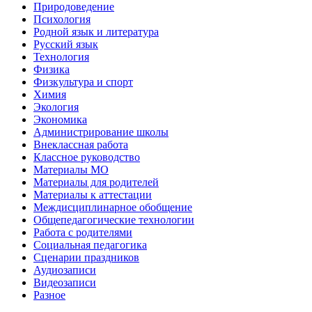
Природоведение
Психология
Родной язык и литература
Русский язык
Технология
Физика
Физкультура и спорт
Химия
Экология
Экономика
Администрирование школы
Внеклассная работа
Классное руководство
Материалы МО
Материалы для родителей
Материалы к аттестации
Междисциплинарное обобщение
Общепедагогические технологии
Работа с родителями
Социальная педагогика
Сценарии праздников
Аудиозаписи
Видеозаписи
Разное