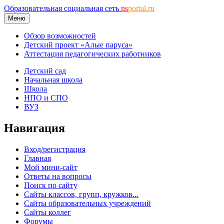
Образовательная социальная сеть
ns
portal.ru
Меню
Обзор возможностей
Детский проект «Алые паруса»
Аттестация педагогических работников
Детский сад
Начальная школа
Школа
НПО и СПО
ВУЗ
Навигация
Вход/регистрация
Главная
Мой мини-сайт
Ответы на вопросы
Поиск по сайту
Сайты классов, групп, кружков...
Сайты образовательных учреждений
Сайты коллег
Форумы