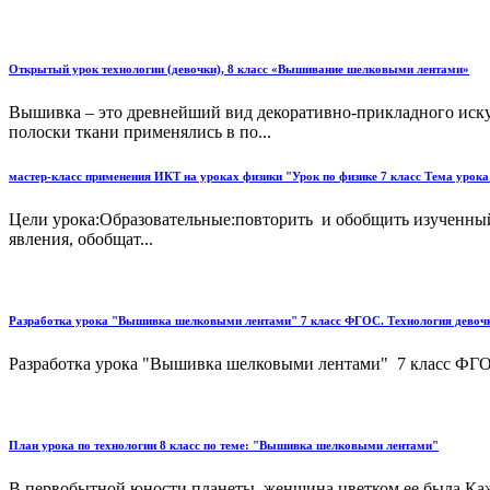
Открытый урок технологии (девочки), 8 класс «Вышивание шелковыми лентами»
Вышивка – это древнейший вид декоративно-прикладного иску
полоски ткани применялись в по...
мастер-класс применения ИКТ на уроках физики "Урок по физике 7 класс Тема урок
Цели урока:Образовательные:повторить и обобщить изученный
явления, обобщат...
Разработка урока "Вышивка шелковыми лентами" 7 класс ФГОС. Технология девочки.
Разработка урока "Вышивка шелковыми лентами" 7 класс ФГОС.
План урока по технологии 8 класс по теме: "Вышивка шелковыми лентами"
В первобытной юности планеты, женщина цветком ее была.Каж