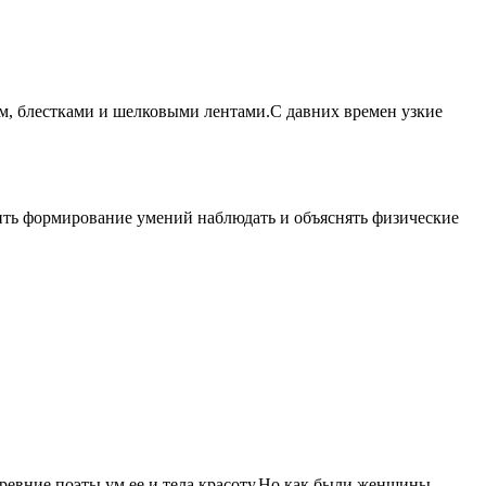
м, блестками и шелковыми лентами.С давних времен узкие
ить формирование умений наблюдать и объяснять физические
ревние поэты ум ее и тела красоту,Но как были женщины