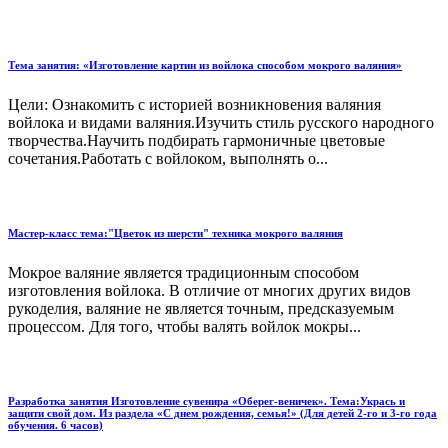
Тема занятия: «Изготовление картин из войлока способом мокрого валяния»
Цели: Ознакомить с историей возникновения валяния
войлока и видами валяния.Изучить стиль русского народного
творчества.Научить подбирать гармоничные цветовые
сочетания.Работать с войлоком, выполнять о...
Мастер-класс тема:"Цветок из шерсти" техника мокрого валяния
Мокрое валяние является традиционным способом
изготовления войлока. В отличие от многих других видов
рукоделия, валяние не является точным, предсказуемым
процессом. Для того, чтобы валять войлок мокры...
Разработка занятия Изготовление сувенира «Оберег-веничек». Тема:Укрась и
защити свой дом. Из раздела «С днем рождения, семья!» (Для детей 2-го и 3-го года
обучения. 6 часов)