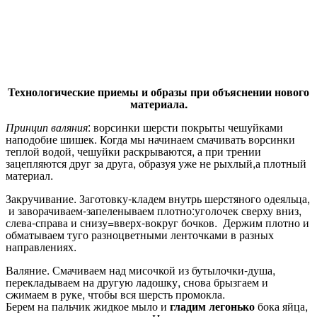
Технологические приемы и образы при объяснении нового
материала.
Принцип валяния
: ворсинки шерсти покрыты чешуйками
наподобие шишек. Когда мы начинаем смачивать ворсинки
теплой водой, чешуйки раскрываются, а при трении
зацепляются друг за друга, образуя уже не рыхлый,а плотный
материал.
Закручивание. Заготовку-кладем внутрь шерстяного одеяльца,
и заворачиваем-запеленываем плотно:уголочек сверху вниз,
слева-справа и снизу=вверх-вокруг бочков. Держим плотно и
обматываем туго разноцветными ленточками в разных
направлениях.
Валяние. Смачиваем над мисочкой из бутылочки-душа,
перекладываем на другую ладошку, снова брызгаем и
сжимаем в руке, чтобы вся шерсть промокла.
Берем на пальчик жидкое мыло и
гладим легонько
бока яйца,