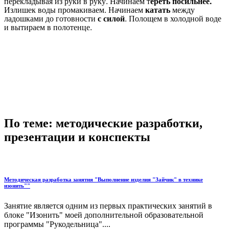
перекладывая из руки в руку. Начинаем т
ереть посильнее.
Излишек воды промакиваем. Начинаем
катать
между
ладошками до готовности
с силой
. Полощем в холодной воде
и вытираем в полотенце.
По теме: методические разработки,
презентации и конспекты
Методическая разработка занятия "Выполнение изделия "Зайчик" в технике
изонить""
Занятие является одним из первых практических занятий в
блоке "Изонить" моей дополнительной образовательной
программы "Рукодельница"....