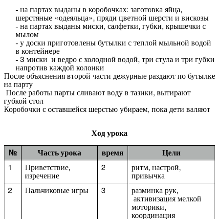
на партах выданы в коробочках: заготовка яйца,
шерстяные «одеяльца», пряди цветной шерсти и вискозы
на партах выданы миски, салфетки, губки, крышечки с
мылом
у доски приготовлены бутылки с теплой мыльной водой
в контейнере
3 миски и ведро с холодной водой, три стула и три губки
напротив каждой колонки
После объяснения второй части дежурные раздают по бутылке
на парту
После работы парты сливают воду в тазики, вытирают
губкой стол
Коробочки с оставшейся шерстью убираем, пока дети валяют
Ход урока
№
Часть урока
время
Цели
1
Приветствие,
2
ритм, настрой,
изречение
привычка
2
Пальчиковые игры
3
разминка рук,
активизация мелкой
моторики,
координация