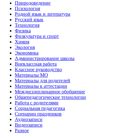
Природоведение
Психология
Родной язык и литература
Русский язык
Технология
Физика
Физкультура и спорт
Химия
Экология
Экономика
Администрирование школы
Внеклассная работа
Классное руководство
Материалы МО
Материалы для родителей
Материалы к аттестации
Междисциплинарное обобщение
Общепедагогические технологии
Работа с родителями
Социальная педагогика
Сценарии праздников
Аудиозаписи
Видеозаписи
Разное