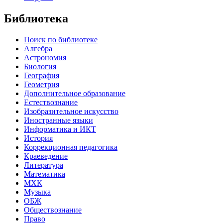
Библиотека
Поиск по библиотеке
Алгебра
Астрономия
Биология
География
Геометрия
Дополнительное образование
Естествознание
Изобразительное искусство
Иностранные языки
Информатика и ИКТ
История
Коррекционная педагогика
Краеведение
Литература
Математика
МХК
Музыка
ОБЖ
Обществознание
Право