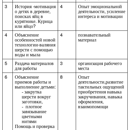
3
История -мотивация
4
Опыт эмоциональной
о детях в деревне,
деятельности, усиление
поисках яйц в
интереса и мотивации
курятнике. Курица
или яйцо?
4
Объяснение
4
познавательный
особенностей новой
материал
технологии-валяния
шерсти с помощью
воды и мыла
5
Раздача материалов
3
организация рабочего
для работы
места
6
Объяснение
8
Опыт
приемов работы и
деятельности,развитие
выполнение детьми:
тактильных ощущений
закрутка
приобретения навыка
шерсти вокруг
закручивания, навыка
заготовки,
оформления,
плотное
взаимопомощи
завязывание
цветными
нитями
Помощь и проверка