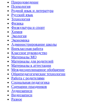
Природоведение
Психология
Родной язык и литература
Русский язык
Технология
Физика
Физкультура и спорт
Химия
Экология
Экономика
Администрирование школы
Внеклассная работа
Классное руководство
Материалы МО
Материалы для родителей
Материалы к аттестации
Междисциплинарное обобщение
Общепедагогические технологии
Работа с родителями
Социальная педагогика
Сценарии праздников
Аудиозаписи
Видеозаписи
Разное