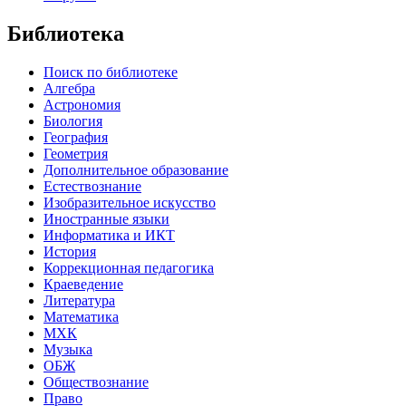
Библиотека
Поиск по библиотеке
Алгебра
Астрономия
Биология
География
Геометрия
Дополнительное образование
Естествознание
Изобразительное искусство
Иностранные языки
Информатика и ИКТ
История
Коррекционная педагогика
Краеведение
Литература
Математика
МХК
Музыка
ОБЖ
Обществознание
Право