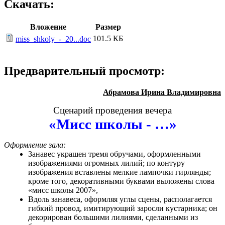
Скачать:
Вложение
Размер
101.5 КБ
miss_shkoly_-_20...doc
Предварительный просмотр:
Абрамова Ирина Владимировна
Сценарий проведения вечера
«Мисс школы - …»
Оформление зала:
Занавес украшен тремя обручами, оформленными
изображениями огромных лилий; по контуру
изображения вставлены мелкие лампочки гирлянды;
кроме того, декоративными буквами выложены слова
«мисс школы 2007»,
Вдоль занавеса, оформляя углы сцены, располагается
гибкий провод, имитирующий заросли кустарника; он
декорирован большими лилиями, сделанными из