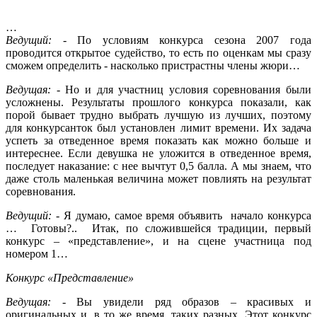
…
Ведущий:
- По условиям конкурса сезона 2007 года
проводится открытое судейство, то есть по оценкам мы сразу
сможем определить - насколько пристрастны члены жюри…
Ведущая:
- Но и для участниц условия соревнования были
усложнены. Результаты прошлого конкурса показали, как
порой бывает трудно выбрать лучшую из лучших, поэтому
для конкурсанток был установлен лимит времени. Их задача
успеть за отведенное время показать как можно больше и
интереснее. Если девушка не уложится в отведенное время,
последует наказание: с нее вычтут 0,5 балла. А мы знаем, что
даже столь маленькая величина может повлиять на результат
соревнования.
Ведущий:
- Я думаю, самое время объявить начало конкурса
… Готовы?.. Итак, по сложившейся традиции, первый
конкурс – «представление», и на сцене участница под
номером 1…
Конкурс «Представление»
Ведущая:
- Вы увидели ряд образов – красивых и
оригинальных и, в то же время, таких разных. Этот конкурс