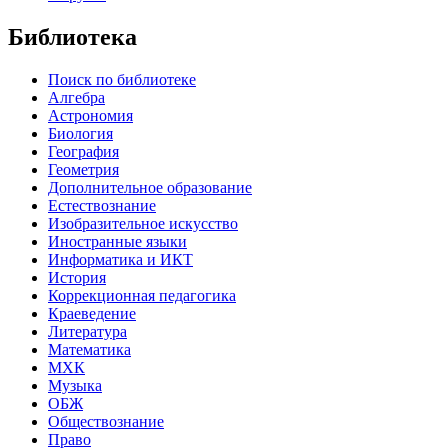
Библиотека
Поиск по библиотеке
Алгебра
Астрономия
Биология
География
Геометрия
Дополнительное образование
Естествознание
Изобразительное искусство
Иностранные языки
Информатика и ИКТ
История
Коррекционная педагогика
Краеведение
Литература
Математика
МХК
Музыка
ОБЖ
Обществознание
Право