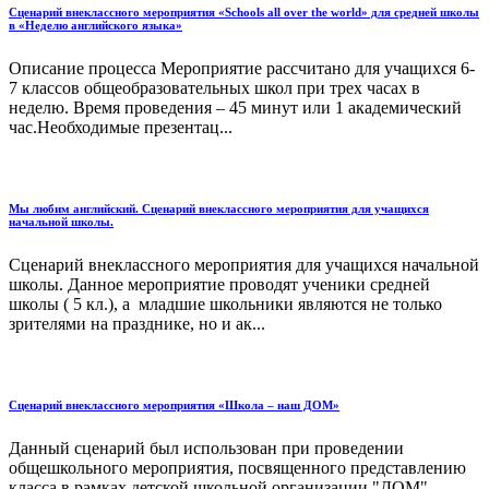
Сценарий внеклассного мероприятия «Schools all over the world» для средней школы
в «Неделю английского языка»
Описание процесса Мероприятие рассчитано для учащихся 6-
7 классов общеобразовательных школ при трех часах в
неделю. Время проведения – 45 минут или 1 академический
час.Необходимые презентац...
Мы любим английский. Сценарий внеклассного мероприятия для учащихся
начальной школы.
Сценарий внеклассного мероприятия для учащихся начальной
школы. Данное мероприятие проводят ученики средней
школы ( 5 кл.), а младшие школьники являются не только
зрителями на празднике, но и ак...
Сценарий внеклассного мероприятия «Школа – наш ДОМ»
Данный сценарий был использован при проведении
общешкольного мероприятия, посвященного представлению
класса в рамках детской школьной организации "ДОМ".