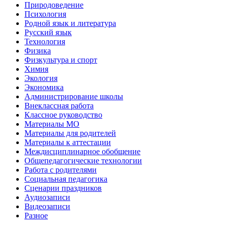
Природоведение
Психология
Родной язык и литература
Русский язык
Технология
Физика
Физкультура и спорт
Химия
Экология
Экономика
Администрирование школы
Внеклассная работа
Классное руководство
Материалы МО
Материалы для родителей
Материалы к аттестации
Междисциплинарное обобщение
Общепедагогические технологии
Работа с родителями
Социальная педагогика
Сценарии праздников
Аудиозаписи
Видеозаписи
Разное