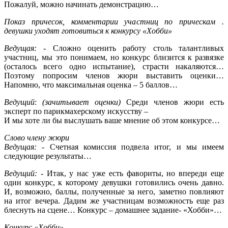
Пожалуй, можно начинать демонстрацию…
Показ причесок, комментарии участниц по прическам .
девушки уходят готовиться к конкурсу «Хобби»
Ведущая:
- Сложно оценить работу столь талантливых
участниц, мы это понимаем, но конкурс близится к развязке
(осталось всего одно испытание), страсти накаляются…
Поэтому попросим членов жюри выставить оценки…
Напомню, что максимальная оценка – 5 баллов…
Ведущий
:
(зачитывает оценки)
Среди членов жюри есть
эксперт по парикмахерскому искусству –
И мы хоте ли бы выслушать ваше мнение об этом конкурсе…
Слово члену жюри
Ведущая:
- Счетная комиссия подвела итог, и мы имеем
следующие результаты…
Ведущий:
- Итак, у нас уже есть фавориты, но впереди еще
один конкурс, к которому девушки готовились очень давно.
И, возможно, баллы, полученные за него, заметно повлияют
на итог вечера. Дадим же участницам возможность еще раз
блеснуть на сцене… Конкурс – домашнее задание- «Хобби»…
Конкурс «Хобби»