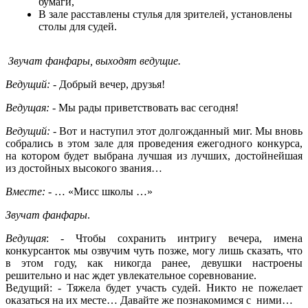
бумаги,
В зале расставлены стулья для зрителей, установлены
столы для судей.
Звучат фанфары, выходят ведущие.
Ведущий:
- Добрый вечер, друзья!
Ведущая:
- Мы рады приветствовать вас сегодня!
Ведущий:
- Вот и наступил этот долгожданный миг. Мы вновь
собрались в этом зале для проведения ежегодного конкурса,
на котором будет выбрана лучшая из лучших, достойнейшая
из достойных высокого звания…
Вместе:
- … «Мисс школы …»
Звучат фанфары
.
Ведущая
: - Чтобы сохранить интригу вечера, имена
конкурсанток мы озвучим чуть позже, могу лишь сказать, что
в этом году, как никогда ранее, девушки настроены
решительно и нас ждет увлекательное соревнование.
Ведущий: - Тяжела будет участь судей. Никто не пожелает
оказаться на их месте… Давайте же познакомимся с ними…