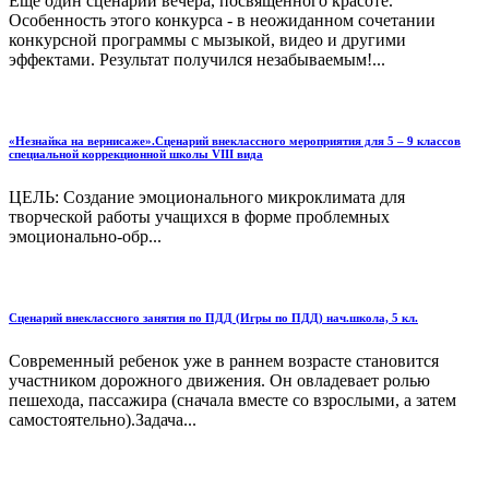
Еще один сценарий вечера, посвященного красоте.
Особенность этого конкурса - в неожиданном сочетании
конкурсной программы с мызыкой, видео и другими
эффектами. Результат получился незабываемым!...
«Незнайка на вернисаже».Сценарий внеклассного мероприятия для 5 – 9 классов
специальной коррекционной школы VIII вида
ЦЕЛЬ: Создание эмоционального микроклимата для
творческой работы учащихся в форме проблемных
эмоционально-обр...
Сценарий внеклассного занятия по ПДД (Игры по ПДД) нач.школа, 5 кл.
Современный ребенок уже в раннем возрасте становится
участником дорожного движения. Он овладевает ролью
пешехода, пассажира (сначала вместе со взрослыми, а затем
самостоятельно).Задача...