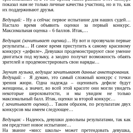
показал нам не только личные качества участниц, но и то, как
их поддерживают друзья.
Ведущий:
- Ну а сейчас первое испытание для наших судей…
Настало время объявить оценки за первый конкурс.
Максимальная оценка – 6 баллов. Итак,…
Ведущая
:
(зачитывает оценки)
… Ну вот и прозвучали первые
результаты… И самое время приступить к самому красивому
конкурсу «дефиле». Девушки продемонстрируют свое умение
двигаться под музыку, а заодно получат возможность обаять
зрителей и продемонстрировать свои наряды…
Звучит музыка, ведущие зачитывают данные анкетирования.
Ведущий
: - Я думаю, это самый сложный конкурс с точки
зрения жюри. Одна надежда – оценивать дефиле будут
женщины, а значит, во всей этой красоте они могли увидеть
некоторые шероховатости, и мы увидим не только
максимальный балл. Итак, оценки за второй конкурс…
( зачитывает оценки
)… Таким образом, по результатам двух
конкурсов мы имеем следующее…
Ведущая:
- Надеюсь, девушки довольны результатами, так как
им предстоит новое испытание…
На звание «мисс школы» может претендовать девушка,