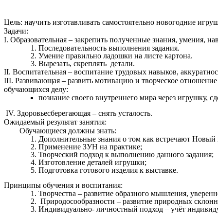
Цель: научить изготавливать самостоятельно новогодние игру
Задачи:
I. Образовательная – закрепить полученные знания, умения, н
Последовательность выполнения задания.
Умение правильно ладошки на листе картона.
Вырезать, скреплять детали.
II. Воспитательная – воспитание трудовых навыков, аккуратнос
III. Развивающая – развить мотивацию и творческое отношение
обучающихся делу:
познание своего внутреннего мира через игрушку, с
IV. Здоровьесберегающая – снять усталость.
Ожидаемый результат занятия:
Обучающиеся должны знать:
Дополнительные знания о том как встречают Новый г
Применение ЗУН на практике;
Творческий подход к выполнению данного задания;
Изготовление деталей игрушки;
Подготовка готового изделия к выставке.
Принципы обучения и воспитания:
Творчества – развитие образного мышления, уверенн
Природосообразности – развитие природных склонно
Индивидуально- личностный подход – учёт индивид