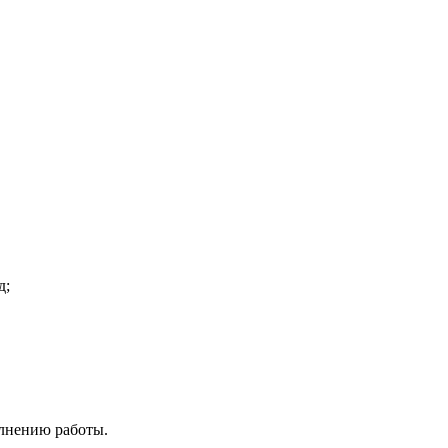
д;
олнению работы.