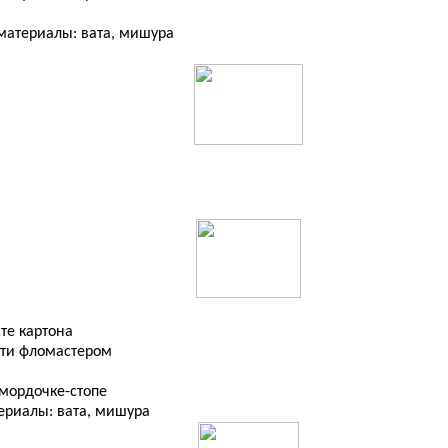
риалы: вата, мишура
те картона
 фломастером
рдочке-стопе
лы: вата, мишура