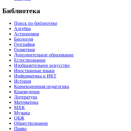
Библиотека
Поиск по библиотеке
Алгебра
Астрономия
Биология
География
Геометрия
Дополнительное образование
Естествознание
Изобразительное искусство
Иностранные языки
Информатика и ИКТ
История
Коррекционная педагогика
Краеведение
Литература
Математика
МХК
Музыка
ОБЖ
Обществознание
Право