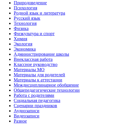
Природоведение
Психология
Родной язык и литература
Русский язык
Технология
Физика
Физкультура и спорт
Химия
Экология
Экономика
Администрирование школы
Внеклассная работа
Классное руководство
Материалы МО
Материалы для родителей
Материалы к аттестации
Междисциплинарное обобщение
Общепедагогические технологии
Работа с родителями
Социальная педагогика
Сценарии праздников
Аудиозаписи
Видеозаписи
Разное