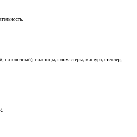
ательность.
й, потолочный), ножницы, фломастеры, мишура, степлер,
К.