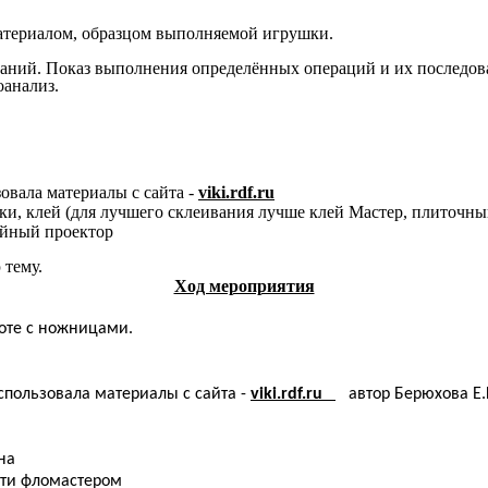
атериалом, образцом выполняемой игрушки.
наний. Показ выполнения определённых операций и их последов
оанализ.
овала материалы с сайта -
viki.rdf.ru
ки, клей (для лучшего склеивания лучше клей Мастер, плиточны
ийный проектор
 тему.
Ход мероприятия
боте с ножницами.
использовала материалы с сайта -
viki.rdf.ru
автор Берюхова Е.
на
 фломастером