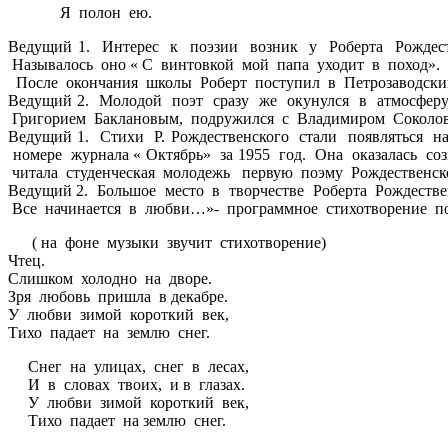
Я полон ею.
Ведущий 1. Интерес к поэзии возник у Роберта Рождест
Называлось оно « С винтовкой мой папа уходит в поход».
После окончания школы Роберт поступил в Петрозаводский
Ведущий 2. Молодой поэт сразу же окунулся в атмосферу
Григорием Баклановым, подружился с Владимиром Соколов
Ведущий 1. Стихи Р. Рождественского стали появляться 
номере журнала « Октябрь» за 1955 год. Она оказалась 
читала студенческая молодежь первую поэму Рождественско
Ведущий 2. Большое место в творчестве Роберта Рождестве
Все начинается в любви…»- программное стихотворение по
( на фоне музыки звучит стихотворение)
Чтец.
Слишком холодно на дворе.
Зря любовь пришла в декабре.
У любви зимой короткий век,
Тихо падает на землю снег.
Снег на улицах, снег в лесах,
И в словах твоих, и в глазах.
У любви зимой короткий век,
Тихо падает на землю снег.