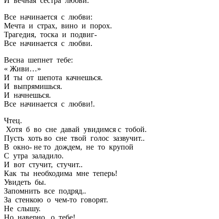
И вечная сестра любви.
Все начинается с любви:
Мечта и страх, вино и порох.
Трагедия, тоска и подвиг-
Все начинается с любви.
Весна шепнет тебе:
« Живи…»
И ты от шепота качнешься.
И выпрямишься.
И начнешься.
Все начинается с любви!.
Чтец.
Хотя б во сне давай увидимся с тобой.
Пусть хоть во сне твой голос зазвучит..
В окно- не то дождем, не то крупой
С утра заладило.
И вот стучит, стучит..
Как ты необходима мне теперь!
Увидеть бы.
Запомнить все подряд..
За стенкою о чем-то говорят.
Не слышу.
Но, наверно, о тебе!..