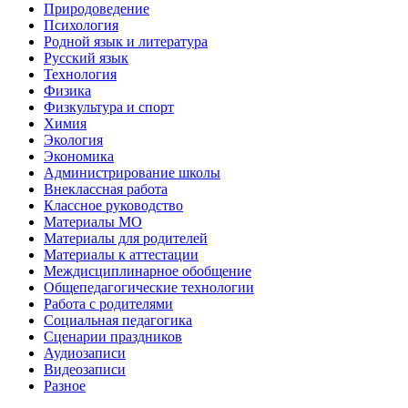
Природоведение
Психология
Родной язык и литература
Русский язык
Технология
Физика
Физкультура и спорт
Химия
Экология
Экономика
Администрирование школы
Внеклассная работа
Классное руководство
Материалы МО
Материалы для родителей
Материалы к аттестации
Междисциплинарное обобщение
Общепедагогические технологии
Работа с родителями
Социальная педагогика
Сценарии праздников
Аудиозаписи
Видеозаписи
Разное