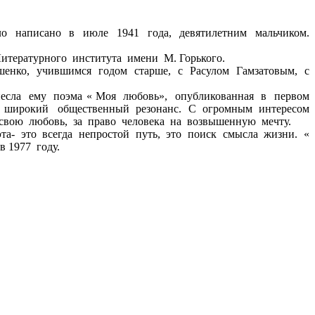
ло написано в июле 1941 года, девятилетним мальчиком.
тературного института имени М. Горького.
шенко, учившимся годом старше, с Расулом Гамзатовым, с
несла ему поэма « Моя любовь», опубликованная в первом
ла широкий общественный резонанс. С огромным интересом
 свою любовь, за право человека на возвышенную мечту.
а- это всегда непростой путь, это поиск смысла жизни. «
 1977 году.