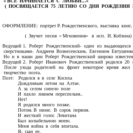
« ВСЕ НАЧИНАЕТСЯ С ЛЮБВИ…»
( ПОСВЯЩАЕТСЯ 75 ЛЕТИЮ СО ДНЯ РОЖДЕНИЯ 
ОФОРМЛЕНИЕ: портрет Р. Рождественского, выставка книг, 
( Звучит песня « Мгновения» в исп. И. Кобзона)
Ведущий 1. Роберт Рождественский- один из выдающихся 
сверстниками- Андреем Вознесенским, Евгением Евтушенко,
Но и в наши дни Роберт Рождественский широко известен 
Ведущий 2. Роберт Иванович Рождественский родился 20 
После ухода родителей на фронт некоторое время жил 
творчество поэта.
Поэт: Родился я в селе Косиха
Дождливым летом на Алтае.
А за селом синело поле
И пахло ливнем переспелым..
Нет!
Я родился много позже.
Потом. В июне. В сорок первом.
И жесткий голос Левитана
Был колыбельною моею.
Меня война в себя впитала.
Я- сын ее.