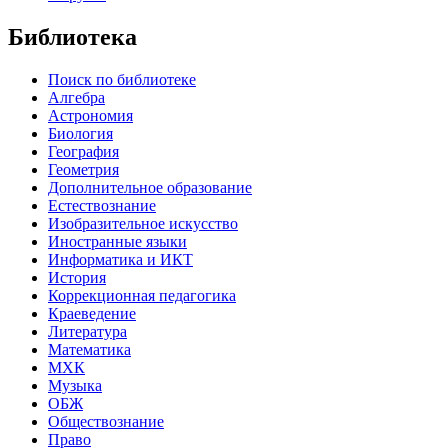
Библиотека
Поиск по библиотеке
Алгебра
Астрономия
Биология
География
Геометрия
Дополнительное образование
Естествознание
Изобразительное искусство
Иностранные языки
Информатика и ИКТ
История
Коррекционная педагогика
Краеведение
Литература
Математика
МХК
Музыка
ОБЖ
Обществознание
Право