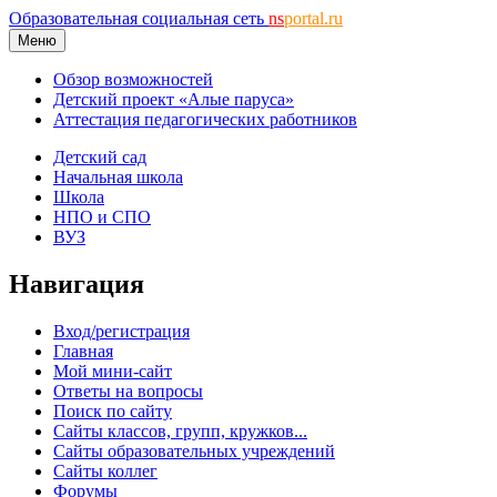
Образовательная социальная сеть
ns
portal.ru
Меню
Обзор возможностей
Детский проект «Алые паруса»
Аттестация педагогических работников
Детский сад
Начальная школа
Школа
НПО и СПО
ВУЗ
Навигация
Вход/регистрация
Главная
Мой мини-сайт
Ответы на вопросы
Поиск по сайту
Сайты классов, групп, кружков...
Сайты образовательных учреждений
Сайты коллег
Форумы