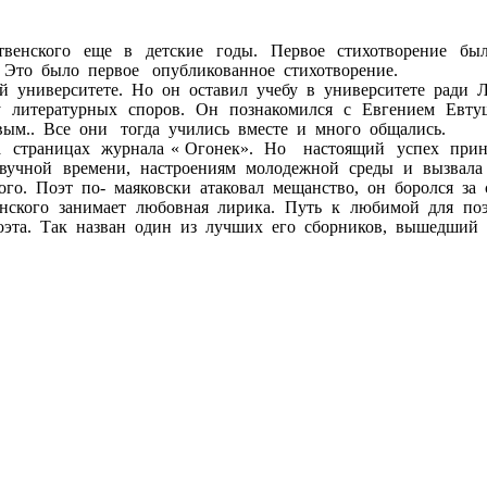
венского еще в детские годы. Первое стихотворение бы
 Это было первое опубликованное стихотворение.
 университете. Но он оставил учебу в университете ради Ли
 литературных споров. Он познакомился с Евгением Евту
ым.. Все они тогда учились вместе и много общались.
на страницах журнала « Огонек». Но настоящий успех при
созвучной времени, настроениям молодежной среды и вызва
го. Поэт по- маяковски атаковал мещанство, он боролся за
нского занимает любовная лирика. Путь к любимой для поэт
эта. Так назван один из лучших его сборников, вышедший в