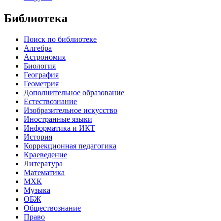
Библиотека
Поиск по библиотеке
Алгебра
Астрономия
Биология
География
Геометрия
Дополнительное образование
Естествознание
Изобразительное искусство
Иностранные языки
Информатика и ИКТ
История
Коррекционная педагогика
Краеведение
Литература
Математика
МХК
Музыка
ОБЖ
Обществознание
Право