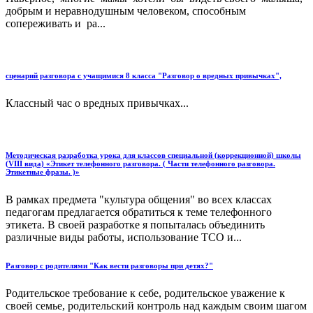
добрым и неравнодушным человеком, способным
сопереживать и ра...
сценарий разговора с учащимися 8 класса "Разговор о вредных привычках",
Классный час о вредных привычках...
Методическая разработка урока для классов специальной (коррекционной) школы
(VIII вида) «Этикет телефонного разговора. ( Части телефонного разговора.
Этикетные фразы. )»
В рамках предмета "культура общения" во всех классах
педагогам предлагается обратиться к теме телефонного
этикета. В своей разработке я попыталась объединить
различные виды работы, использование ТСО и...
Разговор с родителями "Как вести разговоры при детях?"
Родительское требование к себе, родительское уважение к
своей семье, родительский контроль над каждым своим шагом