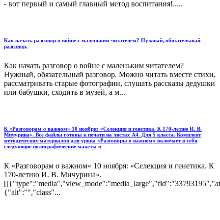
- вот первый и самый главный метод воспитания!.....
Как начать разговор о войне с маленьким читателем? Нужный, обязательный
разговор.
Как начать разговор о войне с маленьким читателем?
Нужный, обязательный разговор. Можно читать вместе стихи,
рассматривать старые фотографии, слушать рассказы дедушки
или бабушки, сходить в музей, а м...
К «Разговорам о важном» 10 ноября: «Селекция и генетика. К 170-летию И. В.
Мичурина». Все файлы готовы к печати на листах А4. Для 5 класса. Комплект
методических материалов для урока «Разговоры о важном» включает в себя
следующие полиграфические макеты в
К «Разговорам о важном» 10 ноября: «Селекция и генетика. К
170-летию И. В. Мичурина».
[[{"type":"media","view_mode":"media_large","fid":"33793195","att
{"alt":"","class"...