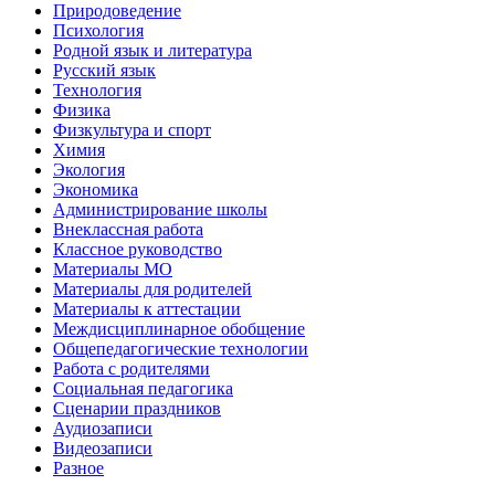
Природоведение
Психология
Родной язык и литература
Русский язык
Технология
Физика
Физкультура и спорт
Химия
Экология
Экономика
Администрирование школы
Внеклассная работа
Классное руководство
Материалы МО
Материалы для родителей
Материалы к аттестации
Междисциплинарное обобщение
Общепедагогические технологии
Работа с родителями
Социальная педагогика
Сценарии праздников
Аудиозаписи
Видеозаписи
Разное