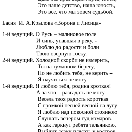
Это наше детство, наша юность,
Это все, что мы зовем судьбой.
Басня И. А.Крылова «Ворона и Лисица»
1-й ведущий. О Русь – малиновое поле
И синь, упавшая в реку, -
Люблю до радости и боли
Твою озерную тоску.
2-й ведущий. Холодной скорби не измерить,
Ты на туманном берегу,
Но не любить тебя, не верить –
Я научиться не могу.
1-й ведущий. Я люблю тебя, родина кроткая!
А за что – разгадать не могу.
Весела твоя радость короткая
С громкой песней весной на лугу.
Я люблю над покосной стоянкою
Слушать вечером гуд комаров.
А как гаркнут ребята тальянкою,
Выйдут девки плясать у костров.