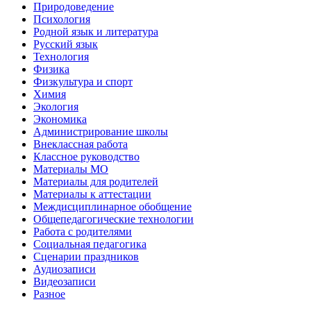
Природоведение
Психология
Родной язык и литература
Русский язык
Технология
Физика
Физкультура и спорт
Химия
Экология
Экономика
Администрирование школы
Внеклассная работа
Классное руководство
Материалы МО
Материалы для родителей
Материалы к аттестации
Междисциплинарное обобщение
Общепедагогические технологии
Работа с родителями
Социальная педагогика
Сценарии праздников
Аудиозаписи
Видеозаписи
Разное