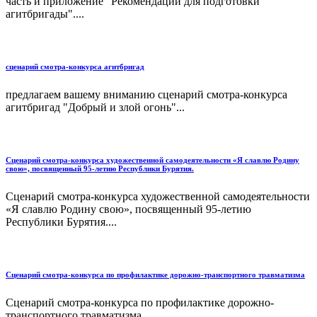
часть и приложение "Рекомендации для подготовки
агитбригады"....
сценарий смотра-конкурса агитбригад
предлагаем вашему вниманию сценарий смотра-конкурса
агитбригад "Добрый и злой огонь"...
Сценарий смотра-конкурса художественной самодеятельности «Я славлю Родину
свою», посвященный 95-летию Республики Бурятия.
Сценарий смотра-конкурса художественной самодеятельности
«Я славлю Родину свою», посвященный 95-летию
Республики Бурятия....
Сценарий смотра-конкурса по профилактике дорожно-транспортного травматизма
Сценарий смотра-конкурса по профилактике дорожно-
транспортного травматизма...