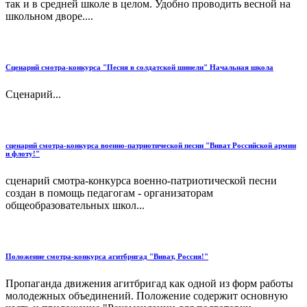
так и в средней школе в целом. Удобно проводить весной на
школьном дворе....
Сценарий смотра-конкурса "Песня в солдатской шинели" Начальная школа
Сценарий...
сценарий смотра-конкурса военно-патриотической песни "Виват Российской армии
и флоту!"
сценарий смотра-конкурса военно-патриотической песни
создан в помощь педагогам - организаторам
общеобразовательных школ...
Положение смотра-конкурса агитбригад "Виват, Россия!"
Пропаганда движения агитбригад как одной из форм работы
молодежных объединений. Положение содержит основную