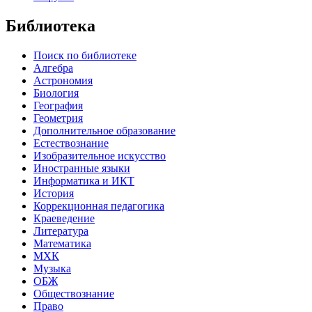
Библиотека
Поиск по библиотеке
Алгебра
Астрономия
Биология
География
Геометрия
Дополнительное образование
Естествознание
Изобразительное искусство
Иностранные языки
Информатика и ИКТ
История
Коррекционная педагогика
Краеведение
Литература
Математика
МХК
Музыка
ОБЖ
Обществознание
Право