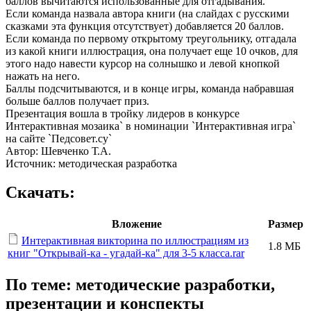
баллов вычитаются использованные для отгадывания.
Если команда назвала автора книги (на слайдах с русскими
сказками эта функция отсутствует) добавляется 20 баллов.
Если команда по первому открытому треугольнику, отгадала
из какой книги иллюстрация, она получает еще 10 очков, для
этого надо навести курсор на солнышко и левой кнопкой
нажать на него.
Баллы подсчитываются, и в конце игры, команда набравшая
больше баллов получает приз.
Презентация вошла в тройку лидеров в конкурсе
Интерактивная мозаика` в номинации `Интерактивная игра`
на сайте `Педсовет.су`
Автор: Шевченко Т.А.
Источник: методическая разработка
Скачать:
Вложение
Размер
Интерактивная викторина по иллюстрациям из
1.8 МБ
книг "Открывай-ка - угадай-ка" для 3-5 класса.rar
По теме: методические разработки,
презентации и конспекты