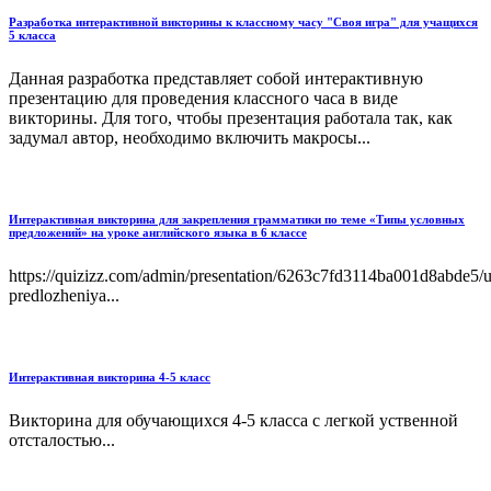
Разработка интерактивной викторины к классному часу "Своя игра" для учащихся
5 класса
Данная разработка представляет собой интерактивную
презентацию для проведения классного часа в виде
викторины. Для того, чтобы презентация работала так, как
задумал автор, необходимо включить макросы...
Интерактивная викторина для закрепления грамматики по теме «Типы условных
предложений» на уроке английского языка в 6 классе
https://quizizz.com/admin/presentation/6263c7fd3114ba001d8abde5/
predlozheniya...
Интерактивная викторина 4-5 класс
Викторина для обучающихся 4-5 класса с легкой уственной
отсталостью...