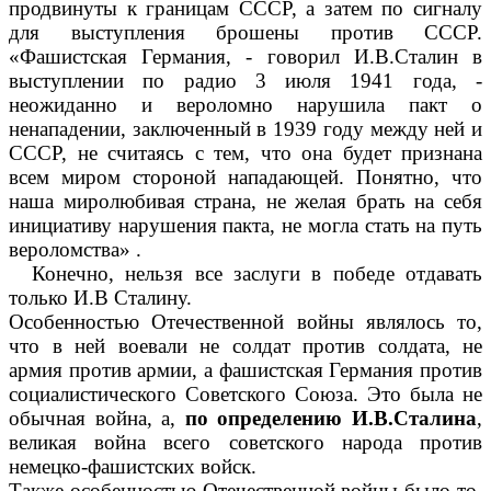
продвинуты к границам СССР, а затем по сигналу
для выступления брошены против СССР.
«Фашистская Германия, - говорил И.В.Сталин в
выступлении по радио 3 июля 1941 года, -
неожиданно и вероломно нарушила пакт о
ненападении, заключенный в 1939 году между ней и
СССР, не считаясь с тем, что она будет признана
всем миром стороной нападающей. Понятно, что
наша миролюбивая страна, не желая брать на себя
инициативу нарушения пакта, не могла стать на путь
вероломства» .
Конечно, нельзя все заслуги в победе отдавать
только И.В Сталину.
Особенностью Отечественной войны являлось то,
что в ней воевали не солдат против солдата, не
армия против армии, а фашистская Германия против
социалистического Советского Союза. Это была не
обычная война, а,
по определению И.В.Сталина
,
великая война всего советского народа против
немецко-фашистских войск.
Также особенностью Отечественной войны было то,