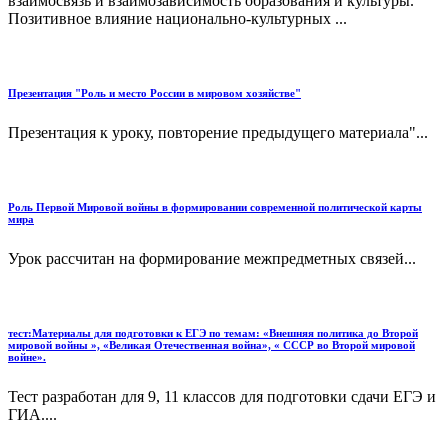
взаимосвязь и взаимозависимость образования и культуры.
Позитивное влияние национально-культурных ...
Презентация "Роль и место России в мировом хозяйстве"
Презентация к уроку, повторение предыдущего материала"...
Роль Первой Мировой войны в формировании современной политической карты
мира
Урок рассчитан на формирование межпредметных связей...
тест:Материалы для подготовки к ЕГЭ по темам: «Внешняя политика до Второй
мировой войны », «Великая Отечественная война», « СССР во Второй мировой
войне».
Тест разработан для 9, 11 классов для подготовки сдачи ЕГЭ и
ГИА....