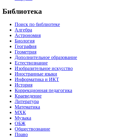
Библиотека
Поиск по библиотеке
Алгебра
Астрономия
Биология
География
Геометрия
Дополнительное образование
Естествознание
Изобразительное искусство
Иностранные языки
Информатика и ИКТ
История
Коррекционная педагогика
Краеведение
Литература
Математика
МХК
Музыка
ОБЖ
Обществознание
Право