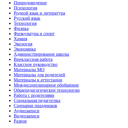
Природоведение
Психология
Родной язык и литература
Русский язык
Технология
Физика
Физкультура и спорт
Химия
Экология
Экономика
Администрирование школы
Внеклассная работа
Классное руководство
Материалы МО
Материалы для родителей
Материалы к аттестации
Междисциплинарное обобщение
Общепедагогические технологии
Работа с родителями
Социальная педагогика
Сценарии праздников
Аудиозаписи
Видеозаписи
Разное