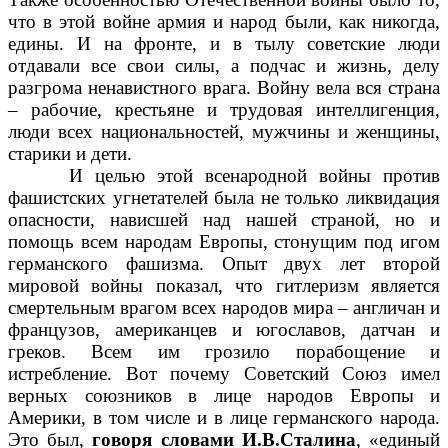
что в этой войне армия и народ были, как никогда,
едины. И на фронте, и в тылу советские люди
отдавали все свои силы, а подчас и жизнь, делу
разгрома ненавистного врага. Войну вела вся страна
– рабочие, крестьяне и трудовая интеллигенция,
люди всех национальностей, мужчины и женщины,
старики и дети.
И целью этой всенародной войны против
фашистских угнетателей была не только ликвидация
опасности, нависшей над нашей страной, но и
помощь всем народам Европы, стонущим под игом
германского фашизма. Опыт двух лет второй
мировой войны показал, что гитлеризм является
смертельным врагом всех народов мира – англичан и
французов, американцев и югославов, датчан и
греков. Всем им грозило порабощение и
истребление. Вот почему Советский Союз имел
верных союзников в лице народов Европы и
Америки, в том числе и в лице германского народа.
Это был,
говоря словами И.В.Сталина
, «единый