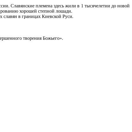
сии. Славянские племена здесь жили в 1 тысячелетии до новой
мированию хорошей степной лошади.
ых славян в границах Киевской Руси.
овершенного творения Божьего».