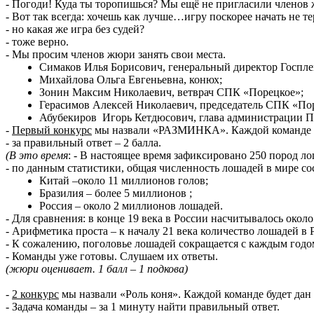
- Погоди! Куда ты торопишься? Мы ещё не пригласили членов
- Вот так всегда: хочешь как лучше…игру поскорее начать не те
- но какая же игра без судей?
- тоже верно.
- Мы просим членов жюри занять свои места.
Симаков Илья Борисович, генеральный директор Госп
Михайлова Ольга Евгеньевна, конюх;
Зонин Максим Николаевич, ветврач СПК «Порецкое»;
Герасимов Алексей Николаевич, председатель СПК «По
Абубекиров Игорь Кетдюсович, глава администрации Па
-
Первый конкурс
мы назвали «РАЗМИНКА». Каждой команде буде
- за правильный ответ – 2 балла.
(В это время
: - В настоящее время зафиксировано 250 пород ло
- по данным статистики, общая численность лошадей в мире с
Китай –около 11 миллионов голов;
Бразилия – более 5 миллионов ;
Россия – около 2 миллионов лошадей.
- Для сравнения: в конце 19 века в России насчитывалось око
- Арифметика проста – к началу 21 века количество лошадей в 
- К сожалению, поголовье лошадей сокращается с каждым годо
- Команды уже готовы. Слушаем их ответы.
(жюри оценивает. 1 балл – 1 подкова)
-
2 конкурс
мы назвали «Роль коня». Каждой команде будет дан 
- Задача команды – за 1 минуту найти правильный ответ.