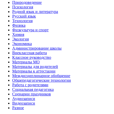
Природоведение
Психология
Родной язык и литература
Русский язык
Технология
Физика
Физкультура и спорт
Химия
Экология
Экономика
Администрирование школы
Внеклассная работа
Классное руководство
Материалы МО
Материалы для родителей
Материалы к аттестации
Междисциплинарное обобщение
Общепедагогические технологии
Работа с родителями
Социальная педагогика
Сценарии праздников
Аудиозаписи
Видеозаписи
Разное