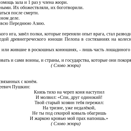
омощь зала и 1 раз у члена жюри.
ными. Их обожествляли, их боготворили.
ться после смерти.
нном деле.
и всю Переднюю Азию.
го ига, завёл полки, которые переняли опыт врага, стал развод
дой древнегреческого юноши Пелопа в состязаниях на колесн
ях или жившие в роскошных конюшнях, - лишь часть лошадиного 
овать и сами воины, и страны, и государства, которые они поко
( Слово жюри)
 связанных с конём.
геевич Пушкин:
Князь тихо на череп коня наступил
И молвил: «Спи, друг одинокий!
Твой старый хозяин тебя пережил:
На тризне, уже недалёкой,
Не ты под секирой ковыль обагришь
И жаркою кровью мой прах напоишь.»
( Слово жюри)