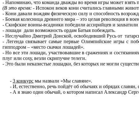
- Напоминаю, что команда дважды во время игры может взять п
(В это время:
- Испокон веков кони считались главными живот
- Кони давали вождям физическую силу и способность возрожда
- Боевая колесница древнего мира – это целая революция в вое
- Скифские воины-всадники победили ассирийцев и захватил
- лошади дали возможность ордам Батыя побеждать.
- Неслучайно Дмитрий Донской, освободивший Русь от татарско
- Легенда связывает самые первые Олимпийские игры с побе
гипподром – «место скачки лошадей».
- Но все эти лошади, участвовавшие в сражениях и состязани
плуг или соху, везли скрипучие телеги.
- Это были неказистые лошадки, без которых не могли существ
-
3 конкурс
мы назвали «Мы славяне».
- И, естественно, речь пойдёт об обычаях и обрядах славян,
- А я знаю один обычай, о котором написал Александр Сер