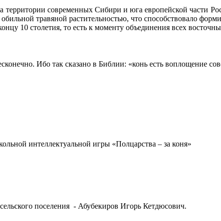
а территории современных Сибири и юга европейской части Рос
 с обильной травяной растительностью, что способствовало фор
концу 10 столетия, то есть к моменту объединения всех восточн
 бесконечно. Ибо так сказано в Библии: «конь есть воплощение с
ольной интеллектуальной игры «Полцарства – за коня»
 сельского поселения - Абубекиров Игорь Кетдюсович.