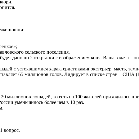
 жюри.
рпится.
лемконюшни;
рецкое»;
вловского сельского поселения.
т дано по 2 открытки с изображением коня. Ваша задача – опр
шадей с устоявшимися характеристиками( экстерьер, масть, темпе
оставляет 65 миллионов голов. Лидирует в списке стран – США 
ло 20 миллионов лошадей, то есть на 100 жителей приходилось п
России уменьшилось более чем в 10 раз.
м.
1 вопрос.