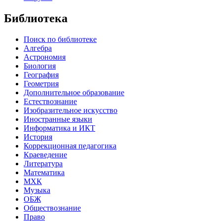
Библиотека
Поиск по библиотеке
Алгебра
Астрономия
Биология
География
Геометрия
Дополнительное образование
Естествознание
Изобразительное искусство
Иностранные языки
Информатика и ИКТ
История
Коррекционная педагогика
Краеведение
Литература
Математика
МХК
Музыка
ОБЖ
Обществознание
Право