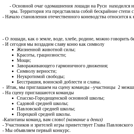
- Основной очаг одомашнения лошади на Руси находился н
эры. Территория эта представляла собой бескрайние степи
- Начало становления отечественного коневодства относится к 
- О лошади, как о земле, воде, хлебе, родине, можно говорить
- И сегодня мы воздадим славу коню как символу
Жизненной животной силы;
Красоты, грациозности;
Мощи;
Завораживающего гармоничного движения;
Символу верности;
Неукротимой свободы;
Бесстрашия, воинской доблести и славы.
- Итак, мы приглашаем на сцену команды –участницы 2 межшк
- На сцену приглашаются команды
Спасско-Городищенской основной школы;
Садовой средней школы;
Павловской средней школы;
Порецкой средней школы.
-Капитаны команд, вам слово!
(название и девиз)
- Участников и зрителей игры приветствует Глава Павловского
- Мы объявляем первый конкурс.