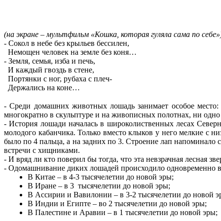
(на экране – мультфильм «Кошка, которая гуляла сама по себе»
- Сокол в небе без крыльев бессилен,
Немощен человек на земле без коня…
- Земля, семья, изба и печь,
И каждый гвоздь в стене,
Портянки с ног, рубаха с плеч-
Держались на коне…
- Среди домашних животных лошадь занимает особое место: н
многократно в скульптуре и на живописных полотнах, ни одно 
- История лошади началась в широколиственных лесах Север
молодого кабанчика. Только вместо клыков у него мелкие с н
было по 4 пальца, а на задних по 3. Строение лап напоминало
встречи с хищниками.
- И вряд ли кто поверил бы тогда, что эта невзрачная лесна
- Одомашнивание диких лошадей происходило одновременно в 
В Китае – в 4-3 тысячелетии до новой эры;
В Иране – в 3 тысячелетии до новой эры;
В Ассирии и Вавилонии – в 3-2 тысячелетии до новой э
В Индии и Египте – во 2 тысячелетии до новой эры;
В Палестине и Аравии – в 1 тысячелетии до новой эры;