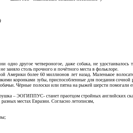
)
и одно другое четвероногое, даже собака, не удостаивалось та
не заняло столь прочного и почётного места в фольклоре.
ной Америки более 60 миллионов лет назад. Маленькое волосат
изкими коронками зубы, приспособленные для поедания сочной р
 собачьи. Чёрные полоски или пятна на рыжей шерсти помогали е
я зверушка – ЭОГИППУС- станет праотцом стройных английских с
разных местах Евразии. Согласно летописям,
ры;