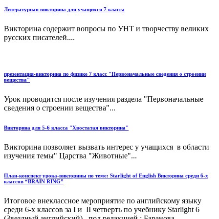
Литературная викторина для учащихся 7 класса
Викторина содержит вопросы по УНТ и творчеству великих
русских писателей....
презентация-викторина по физике 7 класс "Первоначальные сведения о строении
вещества"
Урок проводится после изучения раздела "Первоначальные
сведения о строении вещества"...
Викторина для 5-6 класса "Хвостатая викторина"
Викторина позволяет вызвать интерес у учащихся в области
изучения темы" Царства "Животные"...
План-конспект урока-викторины по теме: Starlight of English Викторина среди 6-х
классов “BRAIN RING”
Итоговое внеклассное мероприятие по английскому языку
среди 6-х классов за I и II четверть по учебнику Starlight 6
(Звездный английский)., под редакцией : Баранова...