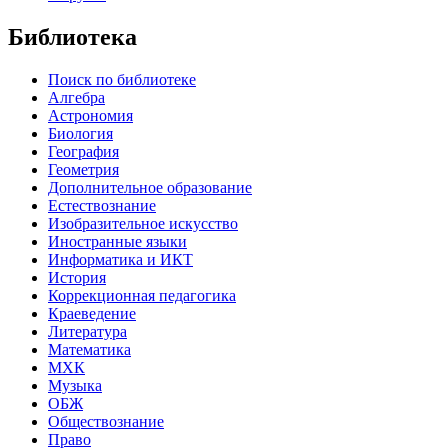
Библиотека
Поиск по библиотеке
Алгебра
Астрономия
Биология
География
Геометрия
Дополнительное образование
Естествознание
Изобразительное искусство
Иностранные языки
Информатика и ИКТ
История
Коррекционная педагогика
Краеведение
Литература
Математика
МХК
Музыка
ОБЖ
Обществознание
Право