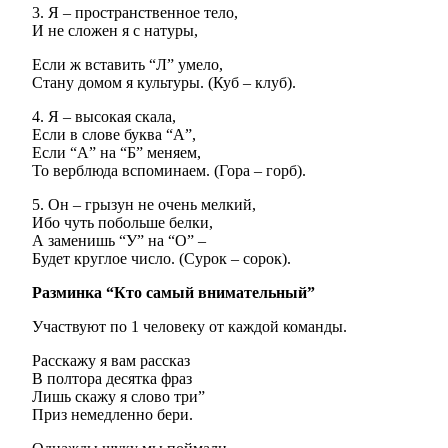
3. Я – пространственное тело,
И не сложен я с натуры,
Если ж вставить “Л” умело,
Стану домом я культуры. (Куб – клуб).
4. Я – высокая скала,
Если в слове буква “А”,
Если “А” на “Б” меняем,
То верблюда вспоминаем. (Гора – горб).
5. Он – грызун не очень мелкий,
Ибо чуть побольше белки,
А заменишь “У” на “О” –
Будет круглое число. (Сурок – сорок).
Разминка “Кто самый внимательный”
Участвуют по 1 человеку от каждой команды.
Расскажу я вам рассказ
В полтора десятка фраз
Лишь скажу я слово три”
Приз немедленно бери.