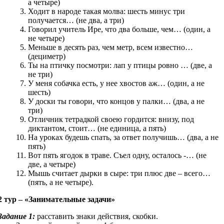
а четыре)
Ходит в народе такая молва: шесть минус три
получается… (не два, а три)
Говорил учитель Ире, что два больше, чем… (один, а
не четыре)
Меньше в десять раз, чем метр, всем известно…
(дециметр)
Ты на птичку посмотри: лап у птицы ровно … (две, а
не три)
У меня собачка есть, у нее хвостов аж… (один, а не
шесть)
У доски ты говори, что концов у палки… (два, а не
три)
Отличник тетрадкой своею гордится: внизу, под
диктантом, стоит… (не единица, а пять)
На уроках будешь спать, за ответ получишь… (два, а не
пять)
Вот пять ягодок в траве. Съел одну, осталось -… (не
две, а четыре)
Мышь считает дырки в сыре: три плюс две – всего…
(пять, а не четыре).
2 тур – «Занимательные задачи»
Задание 1:
расставить знаки действия, скобки.