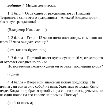
Задание 4:
Мысли логически.
1. 1 балл – Отца одного гражданина зовут Николай
Петрович, а сына этого гражданина – Алексей Владимирович.
Как зовут гражданина?
(Владимир Николаевич)
2. 2 балла – Если в 12 часов ночи идет дождь, то можно ли
через 72 часа ожидать солнца?
(нет, так как будет ночь)
3. 3 балла – Портной имеет кусок сукна в 16 м, от которого
он отрезает ежедневно по 2 м.
По истечении скольких дней он отрежет последний кусок?
(7 дней)
4. 4 балла – Вчера мой знакомый попал под дождь. Ни
шляпы , ни зонта он с собой не взял. Укрыться от дождя было
негде. Когда он добрался домой , вода с него лилась ручьями, но
ни один волос на его голове не промок. Почему?
(он был лысым)