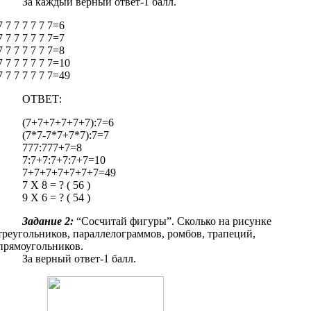
За каждый верный ответ-1 балл.
7 7 7 7 7 7 7=6
7 7 7 7 7 7 7=7
7 7 7 7 7 7 7=8
7 7 7 7 7 7 7=10
7 7 7 7 7 7 7=49
ОТВЕТ:
(7+7+7+7+7+7):7=6
(7*7-7*7+7*7):7=7
777:777+7=8
7:7+7:7+7:7+7=10
7+7+7+7+7+7+7=49
7 Х 8 = ? ( 56 )
9 Х 6 = ? ( 54 )
Задание 2:
“Сосчитай фигуры”. Сколько на рисунке
треугольников, параллелограммов, ромбов, трапеций,
прямоугольников.
За верный ответ-1 балл.