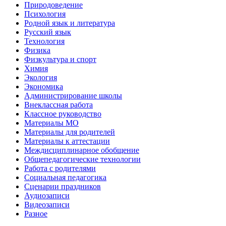
Природоведение
Психология
Родной язык и литература
Русский язык
Технология
Физика
Физкультура и спорт
Химия
Экология
Экономика
Администрирование школы
Внеклассная работа
Классное руководство
Материалы МО
Материалы для родителей
Материалы к аттестации
Междисциплинарное обобщение
Общепедагогические технологии
Работа с родителями
Социальная педагогика
Сценарии праздников
Аудиозаписи
Видеозаписи
Разное