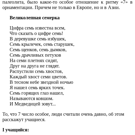
палеолита, было какое-то особое отношение к ритму «7» в
орнаментации. Причем не только в Европе, но и в Азии.
Великолепная семерка
Цифра семь известна всем,
Что сказать о цифре семь!
В деревушке семь избушек,
Семь крылечек, семь старушек,
Семь щенков, семь дымков,
Семь драчливых петухов
На семи плетнях сидят,
Друг на друга не глядят.
Распустили семь хвостов,
Каждый хвост семи цветов.
В тесном небе звездной ночью
Я нашел семь ярких точек.
Семь горящих глаз нашел,
Называются ковшом.
И Медведицей зовут...
То, что 7 число особое, люди считали очень давно, об этом
расскажут учащиеся.
I учащийся: