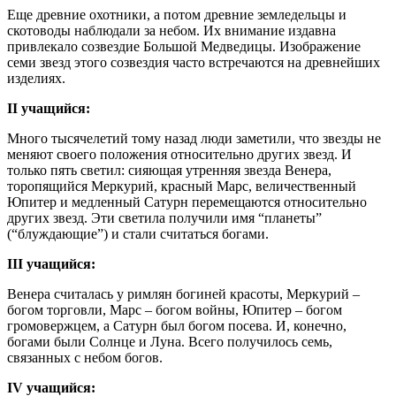
Еще древние охотники, а потом древние земледельцы и
скотоводы наблюдали за небом. Их внимание издавна
привлекало созвездие Большой Медведицы. Изображение
семи звезд этого созвездия часто встречаются на древнейших
изделиях.
II учащийся:
Много тысячелетий тому назад люди заметили, что звезды не
меняют своего положения относительно других звезд. И
только пять светил: сияющая утренняя звезда Венера,
торопящийся Меркурий, красный Марс, величественный
Юпитер и медленный Сатурн перемещаются относительно
других звезд. Эти светила получили имя “планеты”
(“блуждающие”) и стали считаться богами.
III учащийся:
Венера считалась у римлян богиней красоты, Меркурий –
богом торговли, Марс – богом войны, Юпитер – богом
громовержцем, а Сатурн был богом посева. И, конечно,
богами были Солнце и Луна. Всего получилось семь,
связанных с небом богов.
IV учащийся: