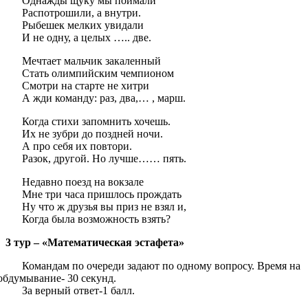
Однажды щуку мы поймали
Распотрошили, а внутри.
Рыбешек мелких увидали
И не одну, а целых ….. две.
Мечтает мальчик закаленный
Стать олимпийским чемпионом
Смотри на старте не хитри
А жди команду: раз, два,… , марш.
Когда стихи запомнить хочешь.
Их не зубри до поздней ночи.
А про себя их повтори.
Разок, другой. Но лучше…… пять.
Недавно поезд на вокзале
Мне три часа пришлось прождать
Ну что ж друзья вы приз не взял и,
Когда была возможность взять?
3 тур – «Математическая эстафета»
Командам по очереди задают по одному вопросу. Время на
обдумывание- 30 секунд.
За верный ответ-1 балл.