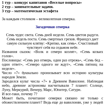
1 тур – конкурс капитанов «Веселые вопросы»
2 тур – занимательные задачи.
3 тур – математическая эстафета
За каждым столиком – великолепная семерка.
Загадочная семерка
Семь чудес света. Семь дней недели. Семь цветов радуги.
Семь недель поста. Семь смертных грехов. Француз дает
самую сильную клятву: «Крепко, как семь». Счастливый
чувствует себя на седьмом небе.
Названия сказок: «Волк и семеро козлят», «Семь козьих
голов».
Пословицы: «Семь раз отмерь, один раз отрежь», «Семь бед –
один ответ», «Семеро одного не ждут», «Семь пятниц на
неделе».
Число «7» буквально пронизывает всю историю культуры
народов Земли.
Зародился культ числа «7» в Древнем Вавилоне. Наблюдая
небо, древние астрономы насчитывали 7 планет: Солнце,
Луну, Меркурий, Венеру, Марс, Юпитер, Сатурн.
И все-таки, почему 7?
Может быть, почитание семерки связано не только с
обожествлением планет? Ведь еще до вавилонян, уже у людей