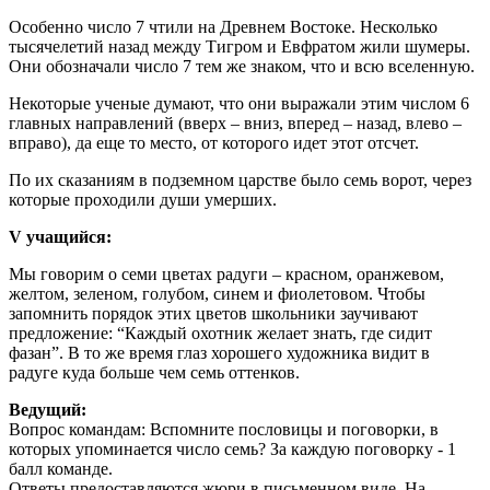
Особенно число 7 чтили на Древнем Востоке. Несколько
тысячелетий назад между Тигром и Евфратом жили шумеры.
Они обозначали число 7 тем же знаком, что и всю вселенную.
Некоторые ученые думают, что они выражали этим числом 6
главных направлений (вверх – вниз, вперед – назад, влево –
вправо), да еще то место, от которого идет этот отсчет.
По их сказаниям в подземном царстве было семь ворот, через
которые проходили души умерших.
V учащийся:
Мы говорим о семи цветах радуги – красном, оранжевом,
желтом, зеленом, голубом, синем и фиолетовом. Чтобы
запомнить порядок этих цветов школьники заучивают
предложение: “Каждый охотник желает знать, где сидит
фазан”. В то же время глаз хорошего художника видит в
радуге куда больше чем семь оттенков.
Ведущий:
Вопрос командам: Вспомните пословицы и поговорки, в
которых упоминается число семь? За каждую поговорку - 1
балл команде.
Ответы предоставляются жюри в письменном виде. На