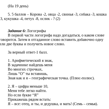
(На 19 день)
5. 5 баллов – Корова -2, овца -2, свинья -3, собака -3, кошка
-3, кукушка -4, петух -8, ослик - ? (2)
Задание 6:
Логогрифы
В первой части логогрифа надо догадаться, о каком слове
говорится. Затем в отгаданное слово вставить добавочно одну
или две буквы и получить новое слово.
За верный ответ-1 балл.
1. Арифметический я знак,
В задачнике найдешь меня
Во многих строчках,
Лишь “О” ты вставишь,
Зная как и я – географическая точка. (Плюс-полюс).
2. Я – цифра меньше 10,
Меня тебе легко найти.
Но если букве “Я”
Прикажешь рядом встать:
Я – все: отец, и ты, и дедушка, и мать! (Семь – семья).