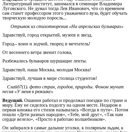
Литературный институт, занимался в семинаре Владимира
Луговского. Не думал тогда Лев Иванович, что со временем
сам станет профессором этого уважаемого вуза, будет обучать
творческую молодую поросль...
Отрывок из стихотворения «На апрельских бульварах»
Здравствуй, город открытий, музеев и звезд,
Город-- воин и зодчий, творец и мечтатель!
От весеннего ветра звенит голова,
Разбежались бульваров шуршащие ленты.
Здравствуй, наша Москва, молодая Москва!
Здравствуй, лучшая в мире столица студентов!
Слайд7(1). фото стран, городов, природы. Фоном звучит
песня «У меня в рюкзаке»
Ведущий.
Ошанин работал и продолжал поездки по стране и
миру. Ему не сиделось подолгу на одном месте. Недаром и
первая книжка его стихов называлась «Всегда в пути». Потом
пошли «Дети разных народов», «Тебе, мой друг», «Так нам
сердце велело», «Просто я работаю волшебником».
Он забирался в самые дальние уголки, к полярным льдам, к