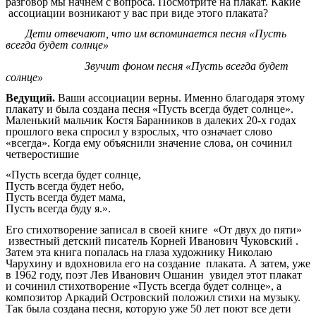
разговор мы начнем с вопроса. Посмотрите на плакат. Какие
ассоциации возникают у вас при виде этого плаката?
Дети отвечают, что им вспоминается песня «Пусть
всегда будет солнце»
Звучит фоном песня «Пусть всегда будет
солнце»
Ведущий.
Ваши ассоциации верны. Именно благодаря этому
плакату и была создана песня «Пусть всегда будет солнце».
Маленький мальчик Костя Баранников в далеких 20-х годах
прошлого века спросил у взрослых, что означает слово
«всегда». Когда ему объяснили значение слова, он сочинил
четверостишие
«Пусть всегда будет солнце,
Пусть всегда будет небо,
Пусть всегда будет мама,
Пусть всегда буду я.».
Его стихотворение записал в своей книге «От двух до пяти»
известный детский писатель Корней Иванович Чуковский .
Затем эта книга попалась на глаза художнику Николаю
Чарухину и вдохновила его на создание плаката. А затем, уже
в 1962 году, поэт Лев Иванович Ошанин увидел этот плакат
и сочинил стихотворение «Пусть всегда будет солнце», а
композитор Аркадий Островский положил стихи на музыку.
Так была создана песня, которую уже 50 лет поют все дети