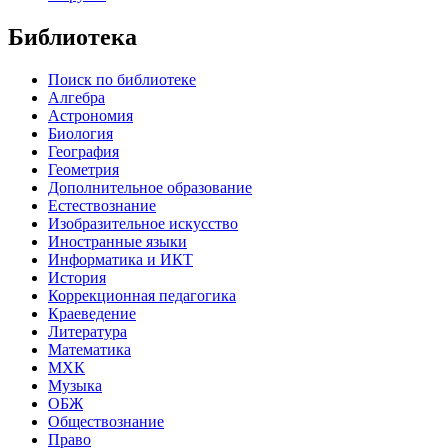
Библиотека
Поиск по библиотеке
Алгебра
Астрономия
Биология
География
Геометрия
Дополнительное образование
Естествознание
Изобразительное искусство
Иностранные языки
Информатика и ИКТ
История
Коррекционная педагогика
Краеведение
Литература
Математика
МХК
Музыка
ОБЖ
Обществознание
Право