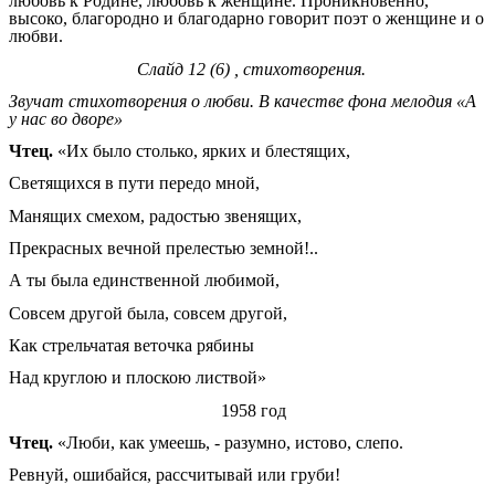
любовь к Родине, любовь к женщине. Проникновенно,
высоко, благородно и благодарно говорит поэт о женщине и о
любви.
Слайд 12 (6) , стихотворения.
Звучат стихотворения о любви. В качестве фона мелодия «А
у нас во дворе»
Чтец.
«Их было столько, ярких и блестящих,
Светящихся в пути передо мной,
Манящих смехом, радостью звенящих,
Прекрасных вечной прелестью земной!..
А ты была единственной любимой,
Совсем другой была, совсем другой,
Как стрельчатая веточка рябины
Над круглою и плоскою листвой»
1958 год
Чтец.
«Люби, как умеешь, - разумно, истово, слепо.
Ревнуй, ошибайся, рассчитывай или груби!