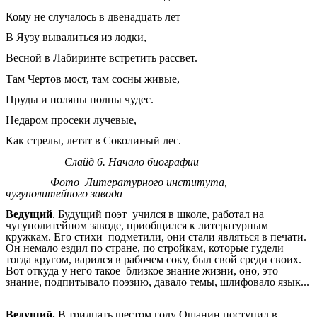
Кому не случалось в двенадцать лет
В Яузу вывалиться из лодки,
Весной в Лабиринте встретить рассвет.
Там Чертов мост, там сосны живые,
Пруды и поляны полны чудес.
Недаром просеки лучевые,
Как стрелы, летят в Соколиный лес.
Слайд 6. Начало биографии
Фото Литературного института,
чугунолитейного завода
Ведущий
. Будущий поэт учился в школе, работал на
чугунолитейном заводе, приобщился к литературным
кружкам. Его стихи подметили, они стали являться в печати.
Он немало ездил по стране, по стройкам, которые гудели
тогда кругом, варился в рабочем соку, был свой среди своих.
Вот откуда у него такое близкое знание жизни, оно, это
знание, подпитывало поэзию, давало темы, шлифовало язык...
Ведущий.
В тридцать шестом году Ошанин поступил в