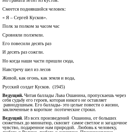
Но граната летит из кустов.
Смеется поднявшийся человек:
« Я – Сергей Кусков».
Полк за полком за часом час
Сровняли полземли.
Его повесили десять раз
И десять раз сожгли.
Но когда наши части пришли сюда,
Навстречу шел из лесов
Живой, как огонь, как земля и вода,
Русский солдат Кусков. (1945)
Ведущий.
Читая баллады Льва Ошанина, пропускаешь через
себя судьбу его героев, которая никого не оставляет
равнодушным. Его баллады- это целые повести о жизни,
заключенные в короткие поэтические строки.
Ведущий
. Из всех произведений Ошанина, от больших
сюжетных до миниатюр, сквозит самое светлое и загадочное
чувство, подаренное нам природой. Любовь к человеку,