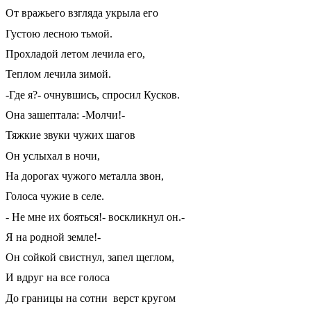
От вражьего взгляда укрыла его
Густою лесною тьмой.
Прохладой летом лечила его,
Теплом лечила зимой.
-Где я?- очнувшись, спросил Кусков.
Она зашептала: -Молчи!-
Тяжкие звуки чужих шагов
Он услыхал в ночи,
На дорогах чужого металла звон,
Голоса чужие в селе.
- Не мне их бояться!- воскликнул он.-
Я на родной земле!-
Он сойкой свистнул, запел щеглом,
И вдруг на все голоса
До границы на сотни верст кругом