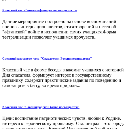
Классный час «Воинам-афганцам посвящается…»
Данное мероприятие построено на основе воспоминаний
воинов - интернационалистов, стихотворений и песен об
"афганской" войне в исполнении самих учащихся.Форма
театрализации позволяет учащимся прочувств...
Сценарий классного часа "Спасателям России посвящается"
Классный час в форме беседы знакомит учащихся с историей
Дня спасателя, формирует интерес к государственному
празднику, содержит практические задания по поведению и
самозащите в быту, во время природн...
Классный час "Сталинградской битве посвящается"
Цели: воспитание патриотических чувств, любви к Родине,
интереса к героическому прошлому. Сталинград – это город,
у стен которого в годы Великой Отечественной войны во