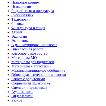
Природоведение
Психология
Родной язык и литература
Русский язык
Технология
Физика
Физкультура и спорт
Химия
Экология
Экономика
Администрирование школы
Внеклассная работа
Классное руководство
Материалы МО
Материалы для родителей
Материалы к аттестации
Междисциплинарное обобщение
Общепедагогические технологии
Работа с родителями
Социальная педагогика
Сценарии праздников
Аудиозаписи
Видеозаписи
Разное