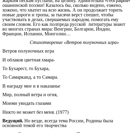
жарким пескам пустыни, на целину. Удивительна «география»
ошанинской поэзии! Казалось бы, сколько видено, езжено,
хожено, что хватит на всю жизнь. А он продолжает торить
новые дороги и тропы, за тысячи верст спешит, чтобы
участвовать в делах, свершаемых народом, помогать ему
своим словом. Его как полпреда русской литературы знают
во многих странах мира: Венгрии, Болгарии, Индии,
Франции, Испании, Монголии…
Стихотворение «Ветров полуночных игра»
Ветров полуночных игра
И облаков цветная хмара-
То Бухарест, то Бухара,
То Самарканд, а то Самара.
В награду мне и в наказанье
Мир, полный ветра и огня,
Моими увидать глазами
Никто не может без меня. (1977)
Ведущий.
Но везде, всегда тема России, Родины была
основной темой его творчества