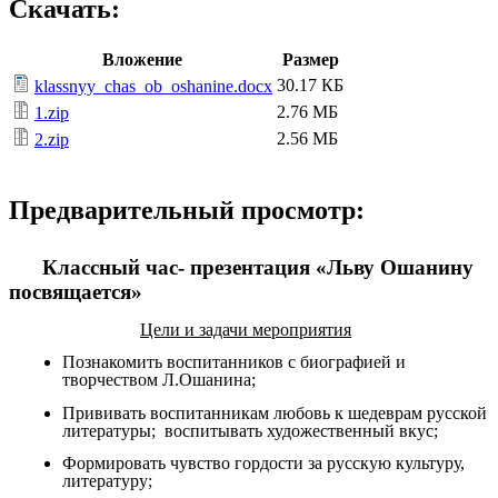
Скачать:
Вложение
Размер
30.17 КБ
klassnyy_chas_ob_oshanine.docx
2.76 МБ
1.zip
2.56 МБ
2.zip
Предварительный просмотр:
Классный час- презентация «Льву Ошанину
посвящается»
Цели и задачи мероприятия
Познакомить воспитанников с биографией и
творчеством Л.Ошанина;
Прививать воспитанникам любовь к шедеврам русской
литературы; воспитывать художественный вкус;
Формировать чувство гордости за русскую культуру,
литературу;