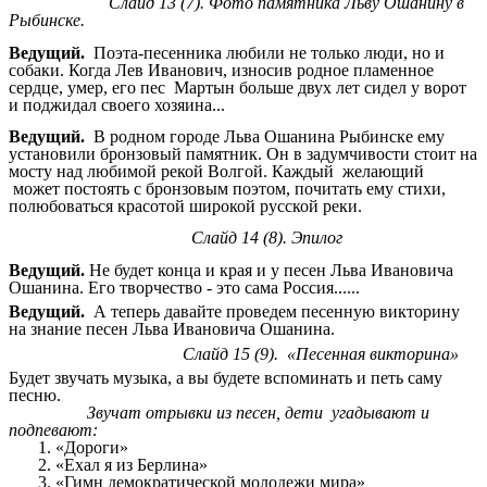
Слайд 13 (7). Фото памятника Льву Ошанину в
Рыбинске.
Ведущий.
Поэта-песенника любили не только люди, но и
собаки. Когда Лев Иванович, износив родное пламенное
сердце, умер, его пес Мартын больше двух лет сидел у ворот
и поджидал своего хозяина...
Ведущий.
В родном городе Льва Ошанина Рыбинске ему
установили бронзовый памятник. Он в задумчивости стоит на
мосту над любимой рекой Волгой. Каждый желающий
может постоять с бронзовым поэтом, почитать ему стихи,
полюбоваться красотой широкой русской реки.
Слайд 14 (8). Эпилог
Ведущий.
Не будет конца и края и у песен Льва Ивановича
Ошанина. Его творчество - это сама Россия......
Ведущий.
А теперь давайте проведем песенную викторину
на знание песен Льва Ивановича Ошанина.
Слайд 15 (9). «Песенная викторина»
Будет звучать музыка, а вы будете вспоминать и петь саму
песню.
Звучат отрывки из песен, дети угадывают и
подпевают:
«Дороги»
«Ехал я из Берлина»
«Гимн демократической молодежи мира»