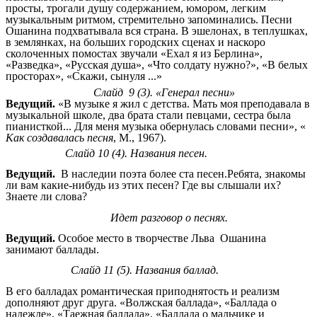
просты, трогали душу содержанием, юмором, легким
музыкальным ритмом, стремительно запоминались. Песни
Ошанина подхватывала вся страна. В эшелонах, в теплушках,
в землянках, на больших городских сценах и наскоро
сколоченных помостах звучали «Ехал я из Берлина»,
«Разведка», «Русская душа», «Что солдату нужно?», «В белых
просторах», «Скажи, сынуля ...»
Слайд 9 (3). «Генерал песни»
Ведущий.
«В музыке я жил с детства. Мать моя преподавала в
музыкальной школе, два брата стали певцами, сестра была
пианисткой... Для меня музыка обернулась словами песни», «
Как создавалась песня
, М., 1967).
Слайд 10 (4). Названия песен.
Ведущий.
В наследии поэта более ста песен.Ребята, знакомы
ли вам какие-нибудь из этих песен? Где вы слышали их?
Знаете ли слова?
Идет разговор о песнях.
Ведущий.
Особое место в творчестве Льва Ошанина
занимают баллады.
Слайд 11 (5). Названия баллад.
В его балладах романтическая приподнятость и реализм
дополняют друг друга. «Волжская баллада», «Баллада о
надежде», «Таежная баллада». «Баллада о мальчике и