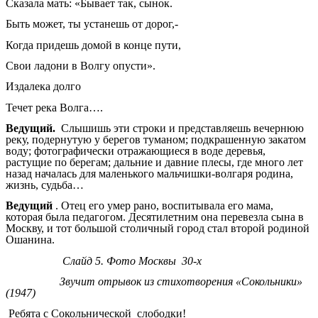
Сказала мать: «Бывает так, сынок.
Быть может, ты устанешь от дорог,-
Когда придешь домой в конце пути,
Свои ладони в Волгу опусти».
Издалека долго
Течет река Волга….
Ведущий.
Слышишь эти строки и представляешь вечернюю
реку, подернутую у берегов туманом; подкрашенную закатом
воду; фотографически отражающиеся в воде деревья,
растущие по берегам; дальние и давние плесы, где много лет
назад началась для маленького мальчишки-волгаря родина,
жизнь, судьба…
Ведущий
. Отец его умер рано, воспитывала его мама,
которая была педагогом. Десятилетним она перевезла сына в
Москву, и тот большой столичный город стал второй родиной
Ошанина.
Слайд 5. Фото Москвы 30-х
Звучит отрывок из стихотворения «Сокольники»
(1947)
Ребята с Сокольнической слободки!