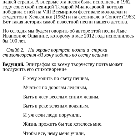
нашей страны. А впервые эта песня была исполнена в 1962
году советской певицей Тамарой Миансаровой, которая
победила с ней на
VIII Всемирном фестивале молодежи и
студентов
в
Хельсинки
(1962) и на
фестивале в Сопоте
(1963).
Вот такая история самой известной песни нашего детства.
Но сегодня мы будем говорить об авторе этой песни Льве
Ивановиче Ошанине, которому в мае 2012 года исполнилось
бы 100 лет.
Слайд 2. На экране портрет поэта и строки
стихотворения «Я хочу ходить по свету пешим»
Ведущий.
Эпиграфом ко всему творчеству поэта может
послужить его стихотворение
Я хочу ходить по свету пешим,
Мчаться по дорогам ледяным,
Быть в лесу веселым синим лешим,
Быть в реке зеленым водяным.
И уж если люди поручили,
Жизнь прожить бы так хотелось мне,
Чтобы все, чему меня учили,