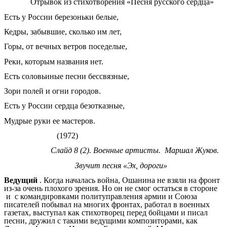
Отрывок из стихотворения «Песня русского сердца»
Есть у России березоньки белые,
Кедры, забывшие, сколько им лет,
Горы, от вечных ветров поседелые,
Реки, которым названия нет.
Есть соловьиные песни бессвязные,
Зори полей и огни городов.
Есть у России сердца безотказные,
Мудрые руки ее мастеров.
(1972)
Слайд 8 (2). Военные артисты. Маршал Жуков.
Звучит песня «Эх, дороги»
Ведущий
. Когда началась война, Ошанина не взяли на фронт
из-за очень плохого зрения. Но он не смог остаться в стороне
и с командировками политуправления армии и Союза
писателей побывал на многих фронтах, работал в военных
газетах, выступал как стихотворец перед бойцами и писал
песни, дружил с такими ведущими композиторами, как