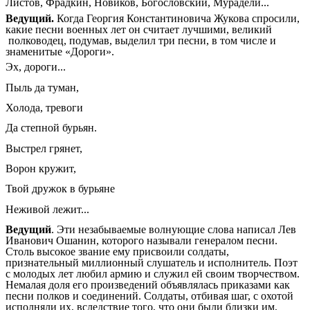
Листов, Фрадкин, Новиков, Богословский, Мурадели...
Ведущий.
Когда Георгия Константиновича Жукова спросили,
какие песни военных лет он считает лучшими, великий
полководец, подумав, выделил три песни, в том числе и
знаменитые «Дороги».
Эх, дороги...
Пыль да туман,
Холода, тревоги
Да степной бурьян.
Выстрел грянет,
Ворон кружит,
Твой дружок в бурьяне
Неживой лежит...
Ведущий
. Эти незабываемые волнующие слова написал Лев
Иванович Ошанин, которого называли генералом песни.
Столь высокое звание ему присвоили солдаты,
признательный миллионный слушатель и исполнитель. Поэт
с молодых лет любил армию и служил ей своим творчеством.
Немалая доля его произведений объявлялась приказами как
песни полков и соединений. Солдаты, отбивая шаг, с охотой
исполняли их, вследствие того, что они были близки им,