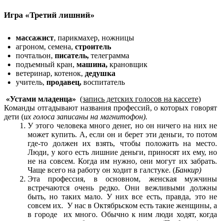
Игра «Третий лишний»
массажист
, парикмахер, ножницы
агроном, семена,
строитель
почтальон,
писатель,
телеграмма
подъемный кран,
машина,
крановщик
ветеринар, котенок,
дедушка
учитель,
продавец,
воспитатель
«Устами младенца»
(запись детских голосов на кассете)
Команды отгадывают названия профессий, о которых говорят
дети (
их голоса записаны на магнитофон).
У этого человека много денег, но он ничего на них не
может купить. А, если он и берет эти деньги, то потом
где-то должен их взять, чтобы положить на место.
Люди, у кого есть лишние деньги, приносят их ему, но
не на совсем. Когда им нужно, они могут их забрать.
Чаще всего на работу он ходит в галстуке. (
Банкир)
Эта профессия, в основном, женская мужчины
встречаются очень редко. Они вежливыми должны
быть, но таких мало. У них все есть, правда, это не
совсем их. У нас в Октябрьском есть такие женщины, а
в городе их много. Обычно к ним люди ходят, когда