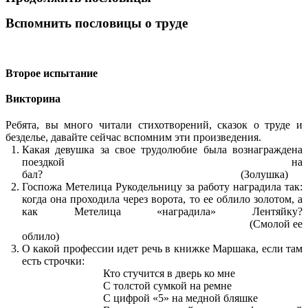
Вспомнить пословицы о труде
Второе испытание
Викторина
Ребята, вы много читали стихотворений, сказок о труде и
безделье, давайте сейчас вспомним эти произведения.
Какая девушка за свое трудолюбие была вознаграждена
поездкой на
бал? (Золушка)
Госпожа Метелица Рукодельницу за работу наградила так:
когда она проходила через ворота, то ее облило золотом, а
как Метелица «наградила» Лентяйку?
(Смолой ее
облило)
О какой профессии идет речь в книжке Маршака, если там
есть строчки:
Кто стучится в дверь ко мне
С толстой сумкой на ремне
С цифрой «5» на медной бляшке