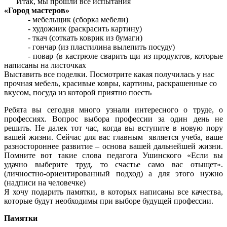
Итак, мы прошли все испытания
«Город мастеров»
- мебельщик (сборка мебели)
- художник (раскрасить картину)
- ткач (соткать коврик из бумаги)
- гончар (из пластилина вылепить посуду)
- повар (в кастрюле сварить щи из продуктов, которые
написаны на листочках
Выставить все поделки. Посмотрите какая получилась у нас
прочная мебель, красивые ковры, картины, раскрашенные со
вкусом, посуда из которой приятно поесть
Ребята вы сегодня много узнали интересного о труде, о
профессиях. Вопрос выбора профессии за один день не
решить. Не далек тот час, когда вы вступите в новую пору
вашей жизни. Сейчас для вас главным является учеба, ваше
разностороннее развитие – основа вашей дальнейшей жизни.
Помните вот такие слова педагога Ушинского «Если вы
удачно выберите труд, то счастье само вас отыщет».
(личностно-ориентированный подход) а для этого нужно
(надписи на человечке)
Я хочу подарить памятки, в которых написаны все качества,
которые будут необходимы при выборе будущей профессии.
Памятки