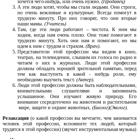
хочется чего-нибудь, или очень нужно.
(Продавец)
А эти люди хотят, чтобы мы стали людьми. Они строги,
но очень вежливые и культурные. Всегда помогут в
трудную минуту. Про них говорят, что они вторые
наши мамы.
(Учитель)
Там, где эти люди работают – чистота. К ним мы
ходим, когда нам очень плохо. Они тоже помогают в
трудную минуту. Хоть они нам и помогают, но мы
идем к ним с трудом и страхом.
(Врач).
Представители этой профессии мы видим в кино,
театрах, на телевидении, слышим их голоса по радио и
читаем о них в журналах. Люди этой профессии
должны обладать хорошей зрительной памятью, перед
тем как выступить в какой - нибудь роли, ему
необходимо выучить текст.
(Актер).
Люди этой профессии должны быть наблюдательными,
внимательными слушателями и запоминать
услышанное. Они изучают живую природу. Его
внимание сосредоточено на животном и растительном
мире, защите и охране животных.
(Биолог)(Эколог).
Релаксация
(о какой профессии вы мечтаете, чем занимается
человек этой профессии, вспомните тех людей, который
трудятся в этой профессии) (звучит инструментальная музыка)