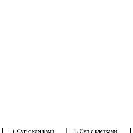
Суп с клецками
1. Суп с клецками