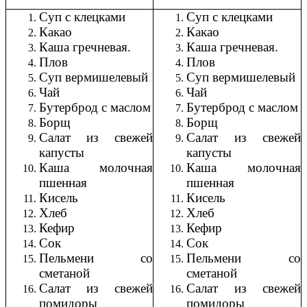
Суп с клецками
Суп с клецками
Какао
Какао
Каша гречневая.
Каша гречневая.
Плов
Плов
Суп вермишелевый
Суп вермишелевый
Чай
Чай
Бутерброд с маслом
Бутерброд с маслом
Борщ
Борщ
Салат из свежей
Салат из свежей
капусты
капусты
Каша молочная
Каша молочная
пшенная
пшенная
Кисель
Кисель
Хлеб
Хлеб
Кефир
Кефир
Сок
Сок
Пельмени со
Пельмени со
сметаной
сметаной
Салат из свежей
Салат из свежей
помидоры
помидоры