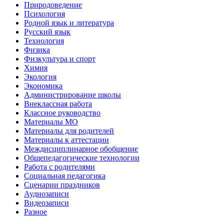
Природоведение
Психология
Родной язык и литература
Русский язык
Технология
Физика
Физкультура и спорт
Химия
Экология
Экономика
Администрирование школы
Внеклассная работа
Классное руководство
Материалы МО
Материалы для родителей
Материалы к аттестации
Междисциплинарное обобщение
Общепедагогические технологии
Работа с родителями
Социальная педагогика
Сценарии праздников
Аудиозаписи
Видеозаписи
Разное