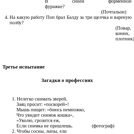
В синей форменной
фуражке?
(Почтальон)
На какую работу Поп брал Балду за три щелчка и вареную
полбу?
(Повар,
конюх,
плотник
Третье испытание
Загадки о профессиях
Нелегко снимать зверей,
Заяц просит: «поскорей»!
Мышь пищит: «боюсь немножко,
Что увидит снимок кошка»,
«Уколю, грозится еж,
Если снимка не пришлешь. (фотограф)
Чтобы сосны, липы, ели