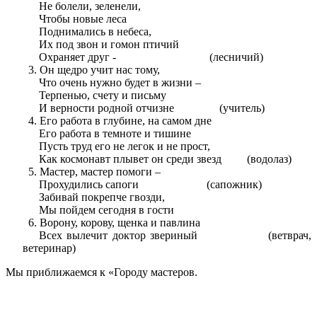
Не болели, зеленели,
Чтобы новые леса
Поднимались в небеса,
Их под звон и гомон птичий
Охраняет друг - (лесничий)
Он щедро учит нас тому,
Что очень нужно будет в жизни –
Терпенью, счету и письму
И верности родной отчизне (учитель)
Его работа в глубине, на самом дне
Его работа в темноте и тишине
Пусть труд его не легок и не прост,
Как космонавт плывет он среди звезд (водолаз)
Мастер, мастер помоги –
Прохудились сапоги (сапожник)
Забивай покрепче гвозди,
Мы пойдем сегодня в гости
Ворону, корову, щенка и павлина
Всех вылечит доктор звериный (ветврач,
ветеринар)
Мы приближаемся к «Городу мастеров.