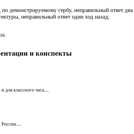
д по демонстрируемому гербу, неправильный ответ два 
тектуры, неправильный ответ один ход назад;
ша.
езентации и конспекты
 для классного часа....
России....