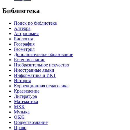
Библиотека
Поиск по библиотеке
Алгебра
Астрономия
Биология
География
Геометрия
Дополнительное образование
Естествознание
Изобразительное искусство
Иностранные языки
Информатика и ИКТ
История
Коррекционная педагогика
Краеведение
Литература
Математика
МХК
Музыка
ОБЖ
Обществознание
Право