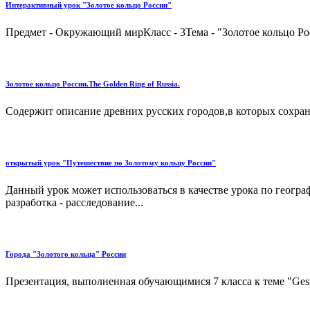
Интерактивный урок "Золотое кольцо России"
Предмет - Окружающий мирКласс - 3Тема - "Золотое кольцо Рос
Золотое кольцо России.The Golden Ring of Russia.
Содержит описание древних русских городов,в которых сохран
открытый урок "Путешествие по Золотому кольцу России"
Данный урок может использоваться в качестве урока по геогра
разработка - расследование...
Города "Золотого кольца" России
Презентация, выполненная обучающимися 7 класса к теме "Gesicht e