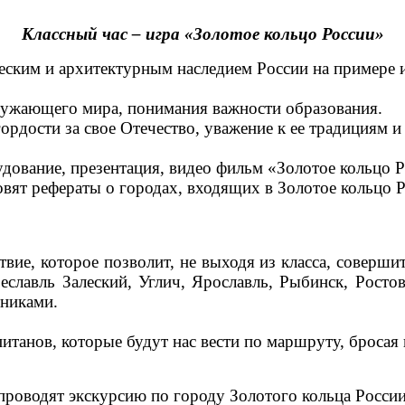
Классный час – игра «Золотое кольцо России»
ческим и архитектурным наследием России на примере 
ружающего мира, понимания важности образования.
ордости за свое Отечество, уважение к ее традициям и
ование, презентация, видео фильм «Золотое кольцо Ро
овят рефераты о городах, входящих в Золотое кольцо
вие, которое позволит, не выходя из класса, соверши
еславль Залеский, Углич, Ярославль, Рыбинск, Росто
тниками.
итанов, которые будут нас вести по маршруту, бросая 
 проводят экскурсию по городу Золотого кольца России