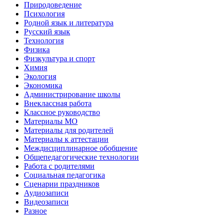
Природоведение
Психология
Родной язык и литература
Русский язык
Технология
Физика
Физкультура и спорт
Химия
Экология
Экономика
Администрирование школы
Внеклассная работа
Классное руководство
Материалы МО
Материалы для родителей
Материалы к аттестации
Междисциплинарное обобщение
Общепедагогические технологии
Работа с родителями
Социальная педагогика
Сценарии праздников
Аудиозаписи
Видеозаписи
Разное