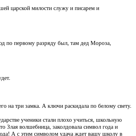
шей царской милости служу и писарем и
год по первому разряду был, там дед Мороза,
дет.
го на три замка. А ключи раскидала по белому свету.
дарстве ученики стали плохо учиться, школьную
это Злая волшебница, заколдовала символ года и
 года! А с этим символом удача ждет вашу школу в