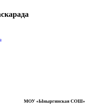
аскарада
а
МОУ «Ыныргинская СОШ»