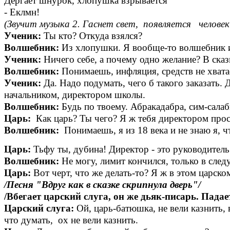
Дергает шнурок, хлопушка взрывается
- Еклмн!
(Звучит музыка 2. Гаснет свет, появляется челове
Ученик:
Ты кто? Откуда взялся?
Волшебник:
Из хлопушки. Я вообще-то волшебник из
Ученик:
Ничего себе, а почему одно желание? В ска
Волшебник:
Понимаешь, инфляция, средств не хватае
Ученик:
Да. Надо подумать, чего б такого заказать.
начальником, директором школы.
Волшебник:
Будь по твоему. Абракадабра, сим-сала
Царь:
Как царь? Ты чего? Я ж тебя директором прос
Волшебник:
Понимаешь, я из 18 века и не знаю я, чт
Царь:
Тьфу ты, дубина! Директор - это руководитель
Волшебник:
Не могу, лимит кончился, только в сле
Царь:
Вот черт, что же делать-то? Я ж в этом царско
/Песня "Вдруг как в сказке скрипнула дверь"/
/Вбегает царский слуга, он же дьяк-писарь. Падае
Царский слуга:
Ой, царь-батюшка, не вели казнить, 
что думать, ох не вели казнить.