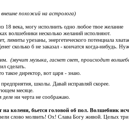
к внешне похожий на астролога)
 18 века, могу исполнить одно любое твое желание
зках волшебники несколько желаний исполняют.
т, лимиты урезаны, энергетического потенциала хватае
 Денег сколько б не заказал - кончатся когда-нибудь. 
бим.
(звучит музыка, гаснет свет, происходит волшеб
ил сделать.
о такое директор, вот царя - знаю.
 предприятия, школы. Давай исправляй скорее.
дующем месяце.
м деле ни черта не соображаю.
т на колени, бьется головой об пол. Волшебник исче
вели слово молвить! Ох! Слава Богу живой. Целых три д