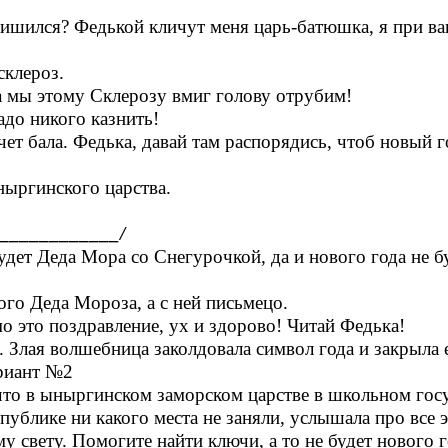
ишился? Федькой кличут меня царь-батюшка, я при ва
склероз.
 мы этому Склерозу вмиг голову отрубим!
адо никого казнить!
чет бала. Федька, давай там распорядись, чтоб новый 
ныргинского царства.
____________/
дет Деда Мора со Снегурочкой, да и нового года не бу
го Деда Мороза, а с ней письмецо.
о это поздравление, ух и здорово! Читай Федька!
 Злая волшебница заколдовала символ года и закрыла е
ариант №2
то в ыныргинском заморском царстве в школьном госу
публике ни какого места не заняли, услышала про все 
му свету. Помогите найти ключи, а то не будет нового