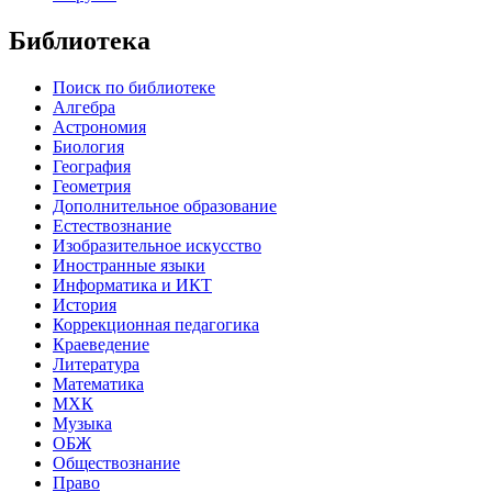
Библиотека
Поиск по библиотеке
Алгебра
Астрономия
Биология
География
Геометрия
Дополнительное образование
Естествознание
Изобразительное искусство
Иностранные языки
Информатика и ИКТ
История
Коррекционная педагогика
Краеведение
Литература
Математика
МХК
Музыка
ОБЖ
Обществознание
Право