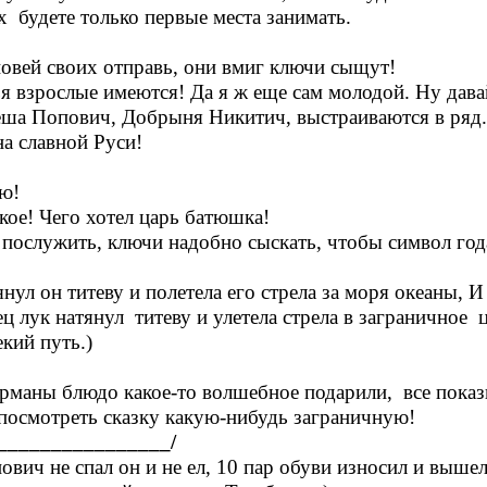
х будете только первые места занимать.
овей своих отправь, они вмиг ключи сыщут!
ья взрослые имеются! Да я ж еще сам молодой. Ну дава
еша Попович, Добрыня Никитич, выстраиваются в ряд.
а славной Руси!
ю!
кое! Чего хотел царь батюшка!
 послужить, ключи надобно сыскать, чтобы символ года
нул он титеву и полетела его стрела за моря океаны, 
ц лук натянул титеву и улетела стрела в заграничное 
кий путь.)
рманы блюдо какое-то волшебное подарили, все показы
 посмотреть сказку какую-нибудь заграничную!
________________/
ич не спал он и не ел, 10 пар обуви износил и вышел