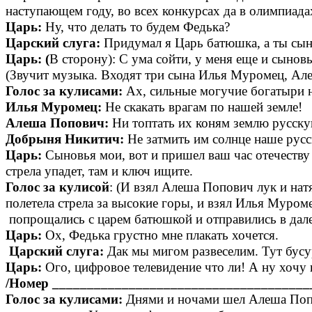
наступающем году, во всех конкурсах да в олимпиада
Царь:
Ну, что делать то будем Федька?
Царский слуга:
Придумал я Царь батюшка, а ты сын
Царь: (
В сторону): С ума сойти, у меня еще и сынов
(Звучит музыка. Входят три сына Илья Муромец, Ал
Голос за кулисами:
Ах, сильные могучие богатыри н
Илья Муромец:
Не скакать врагам по нашей земле!
Алеша Попович:
Ни топтать их коням землю русску
Добрыня Никитич:
Не затмить им солнце наше русс
Царь:
Сыновья мои, вот и пришел ваш час отечеству
стрела упадет, там и ключ ищите.
Голос за кулисой
: (И взял Алеша Попович лук и натя
полетела стрела за высокие горы, и взял Илья Муроме
попрощались с царем батюшкой и отправились в дале
Царь:
Ох, Федька грустно мне плакать хочется.
Царский слуга:
Дак мы мигом развеселим. Тут бусу
Царь:
Ого, цифровое телевидение что ли! А ну хочу
/Номер _____________________________________
Голос за кулисами:
Днями и ночами шел Алеша Попов