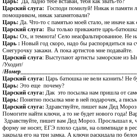
Царь:
Да, ладно тебе вставай, тебя как звать-то?
Царский слуга:
Господи помилуй! Никак и памяти л
помощником, никак запамятовали?
Царь:
Да. Что-то с памятью моей стало, не иначе как 
Царский слуга:
Вы только прикажите царь-батюшка
Царь:
Ох, и темнота! Село неасфальтированное. Не н
Царь :
Новый год скоро, надо бы распорядиться на с
Снегурочку закажи. А пока артистов мне подавайте.
Царский слуга
: Выступают артисты заморские из Ы
/Уходит/
/
Номер______________________________________
Царский слуга:
Царь батюшка не вели казнить! Не бу
Царь:
Это еще почему?
Царский слуга:
Дак это посылка нам пришла от само
Царь:
Понятно посылка мне в ней подарочек, а письм
Царский слуга:
Здравствуйте, пишет вам Дед Мороз.
Помогите найти ключи, а то не будет нового года! В
Здравствуйте, пишет вам Дед Мороз. Прослышал я, ч
форму не носят, ЕГЭ плохо сдали, на олимпиаде в рес
закрыла его на три замка. А ключи раскидала по бело