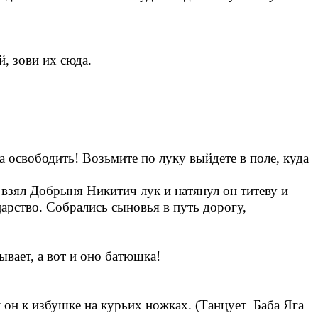
й, зови их сюда.
 освободить! Возьмите по луку выйдете в поле, куда
И взял Добрыня Никитич лук и натянул он титеву и
царство. Собрались сыновья в путь дорогу,
вает, а вот и оно батюшка!
 он к избушке на курьих ножках. (Танцует Баба Яга