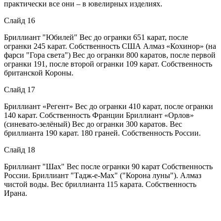
практически все они – в ювелирных изделиях.
Слайд 16
Бриллиант "Юбилей" Вес до огранки 651 карат, после
огранки 245 карат. Собственность США Алмаз «Кохинор» (на
фарси "Гора света") Вес до огранки 800 каратов, после первой
огранки 191, после второй огранки 109 карат. Собственность
британской Короны.
Слайд 17
Бриллиант «Регент» Вес до огранки 410 карат, после огранки
140 карат. Собственность Франции Бриллиант «Орлов»
(синевато-зелёный) Вес до огранки 300 каратов. Вес
бриллианта 190 карат. 180 граней. Собственность России.
Слайд 18
Бриллиант "Шах" Вес после огранки 90 карат Собственность
России. Бриллиант "Тадж-е-Мах" ("Корона луны"). Алмаз
чистой воды. Вес бриллианта 115 карата. Собственность
Ирана.