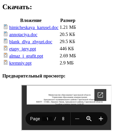
Скачать:
Вложение
Размер
1.21 МБ
himicheskaya_karusel.doc
20.5 КБ
annotaciya.doc
29.5 КБ
blank_dlya_zhyuri.doc
446 КБ
etapy_igry.ppt
2.69 МБ
almaz_i_grafit.ppt
2.9 МБ
kremniy.ppt
Предварительный просмотр: