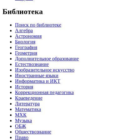
Библиотека
Поиск по библиотеке
Алгебра
Астрономия
Биология
География
Геометрия
Дополнительное образование
Естествознание
Изобразительное искусство
Иностранные языки
Информатика и ИКТ
История
Коррекционная педагогика
Краеведение
Литература
Математика
МХК
Музыка
ОБЖ
Обществознание
Право