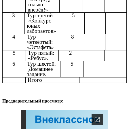
только
вперёд!»
3
Тур третий:
5
«Конкурс
юных
лаборантов»
4
Тур
8
четвёртый:
«Эстафета»
5
Тур пятый:
2
«Ребус».
6
Тур шестой.
5
Домашнее
задание.
Итого
Предварительный просмотр: