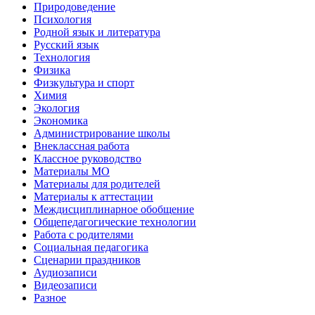
Природоведение
Психология
Родной язык и литература
Русский язык
Технология
Физика
Физкультура и спорт
Химия
Экология
Экономика
Администрирование школы
Внеклассная работа
Классное руководство
Материалы МО
Материалы для родителей
Материалы к аттестации
Междисциплинарное обобщение
Общепедагогические технологии
Работа с родителями
Социальная педагогика
Сценарии праздников
Аудиозаписи
Видеозаписи
Разное