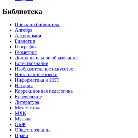
Библиотека
Поиск по библиотеке
Алгебра
Астрономия
Биология
География
Геометрия
Дополнительное образование
Естествознание
Изобразительное искусство
Иностранные языки
Информатика и ИКТ
История
Коррекционная педагогика
Краеведение
Литература
Математика
МХК
Музыка
ОБЖ
Обществознание
Право