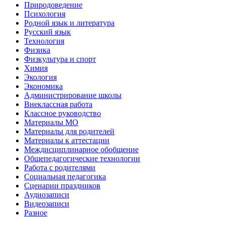
Природоведение
Психология
Родной язык и литература
Русский язык
Технология
Физика
Физкультура и спорт
Химия
Экология
Экономика
Администрирование школы
Внеклассная работа
Классное руководство
Материалы МО
Материалы для родителей
Материалы к аттестации
Междисциплинарное обобщение
Общепедагогические технологии
Работа с родителями
Социальная педагогика
Сценарии праздников
Аудиозаписи
Видеозаписи
Разное