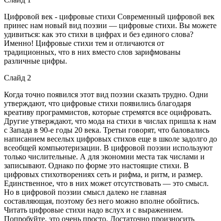
Цифровой век - цифровые стихи Современный цифровой век
принес нам новый вид поэзии — цифровые стихи. Вы можете
удивиться: как это стихи в цифрах и без единого слова?
Именно! Цифровые стихи тем и отличаются от
традиционных, что в них вместо слов зарифмованы
различные цифры.
Слайд 2
Когда точно появился этот вид поэзии сказать трудно. Одни
утверждают, что цифровые стихи появились благодаря
креативу программистов, которые стремятся все оцифровать.
Другие утверждают, что мода на стихи в числах пришла к нам
с Запада в 90-е годы 20 века. Третьи говорят, что баловались
написанием веселых цифровых стихов еще в школе задолго до
всеобщей компьютеризации. В цифровой поэзии используют
только числительные. А для экономии места так числами и
записывают. Однако по форме это настоящие стихи. В
цифровых стихотворениях сеть и рифма, и ритм, и размер.
Единственное, что в них может отсутствовать — это смысл.
Но в цифровой поэзии смысл далеко не главная
составляющая, поэтому без него можно вполне обойтись.
Читать цифровые стихи надо вслух и с выражением.
Попробуйте, это очень просто. Достаточно произносить