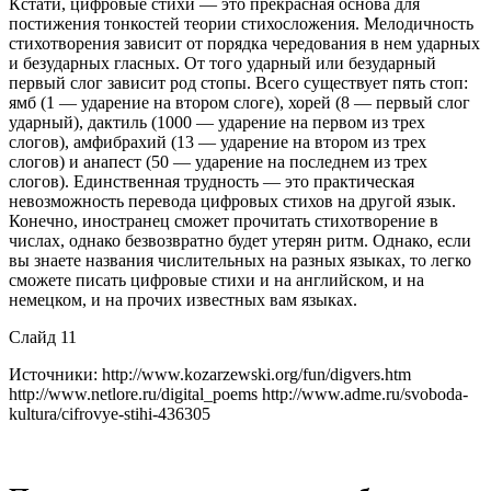
Кстати, цифровые стихи — это прекрасная основа для
постижения тонкостей теории стихосложения. Мелодичность
стихотворения зависит от порядка чередования в нем ударных
и безударных гласных. От того ударный или безударный
первый слог зависит род стопы. Всего существует пять стоп:
ямб (1 — ударение на втором слоге), хорей (8 — первый слог
ударный), дактиль (1000 — ударение на первом из трех
слогов), амфибрахий (13 — ударение на втором из трех
слогов) и анапест (50 — ударение на последнем из трех
слогов). Единственная трудность — это практическая
невозможность перевода цифровых стихов на другой язык.
Конечно, иностранец сможет прочитать стихотворение в
числах, однако безвозвратно будет утерян ритм. Однако, если
вы знаете названия числительных на разных языках, то легко
сможете писать цифровые стихи и на английском, и на
немецком, и на прочих известных вам языках.
Слайд 11
Источники: http://www.kozarzewski.org/fun/digvers.htm
http://www.netlore.ru/digital_poems http://www.adme.ru/svoboda-
kultura/cifrovye-stihi-436305