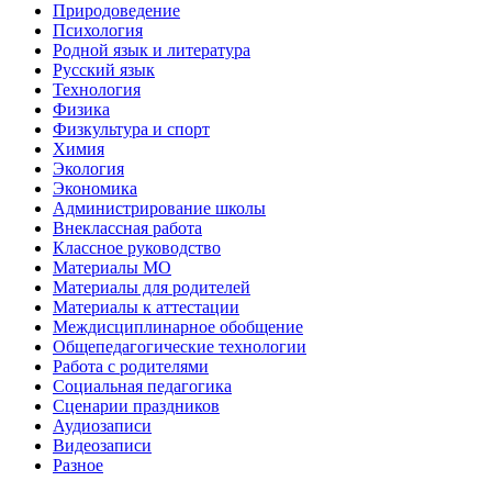
Природоведение
Психология
Родной язык и литература
Русский язык
Технология
Физика
Физкультура и спорт
Химия
Экология
Экономика
Администрирование школы
Внеклассная работа
Классное руководство
Материалы МО
Материалы для родителей
Материалы к аттестации
Междисциплинарное обобщение
Общепедагогические технологии
Работа с родителями
Социальная педагогика
Сценарии праздников
Аудиозаписи
Видеозаписи
Разное