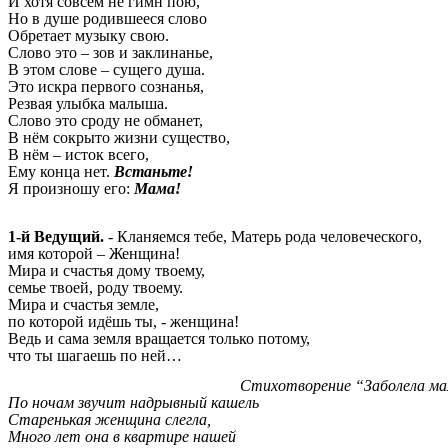
И хотя совсем не гимн пою,
Но в душе родившееся слово
Обретает музыку свою.
Слово это – зов и заклинанье,
В этом слове – сущего душа.
Это искра первого сознанья,
Резвая улыбка малыша.
Слово это сроду не обманет,
В нём сокрыто жизни существо,
В нём – исток всего,
Ему конца нет.
Встаньте!
Я произношу его:
Мама!
1-й Ведущий.
- Кланяемся тебе, Матерь рода человеческого,
имя которой – Женщина!
Мира и счастья дому твоему,
семье твоей, роду твоему.
Мира и счастья земле,
по которой идёшь ты, - женщина!
Ведь и сама земля вращается только потому,
что ты шагаешь по ней…
Стихотворение “Заболела мама
По ночам звучит надрывный кашель
Старенькая женщина слегла,
Много лет она в квартире нашей