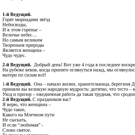
1-й Ведущий.
Горят мириадами звёзд
Небосводы,
И в этом горенье –
Величье небес…
Но самым великим
Твореньем природы
Является женщина –
Чудо чудес.
2-й Ведущий.
Добрый день! Вот уже 4 года в последнее воскр
На рубеже веков, когда принято оглянуться назад, мы оглянул
матери по силам всё!
1
-й Ведущий.
Она – начало жизни, хранительница, берегиня Д
приняли вы великую народную мудрость: дитятко, что тесто – ка
Уход и призор – ежедневная работа да такая трудная, что сродн
2-й Ведущий.
С праздником вас!
Я верю, что женщина –
Чудо такое,
Какого на Млечном пути
Не сыскать,
И если “любимая” -
Слово святое,