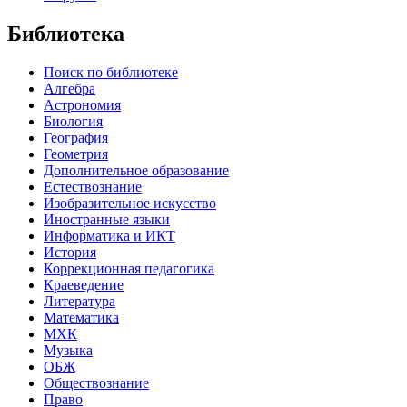
Библиотека
Поиск по библиотеке
Алгебра
Астрономия
Биология
География
Геометрия
Дополнительное образование
Естествознание
Изобразительное искусство
Иностранные языки
Информатика и ИКТ
История
Коррекционная педагогика
Краеведение
Литература
Математика
МХК
Музыка
ОБЖ
Обществознание
Право