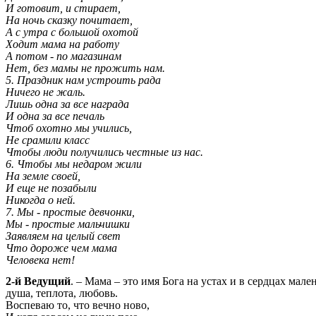
И готовит, и стирает,
На ночь сказку почитает,
А с утра с большой охотой
Ходит мама на работу
А потом - по магазинам
Нет, без мамы не прожить нам.
5. Праздник нам устроить рада
Ничего не жаль.
Лишь одна за все награда
И одна за все печаль
Чтоб охотно мы учились,
Не срамили класс
Чтобы люди получились честные из нас.
6. Чтобы мы недаром жили
На земле своей,
И еще не позабыли
Никогда о ней.
7. Мы - простые девчонки,
Мы - простые мальчишки
Заявляем на целый свет
Что дороже чем мама
Человека нет!
2-й Ведущий
. – Мама – это имя Бога на устах и в сердцах мал
душа, теплота, любовь.
Воспеваю то, что вечно ново,