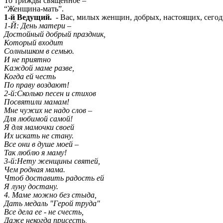
То трижды священное –
“Женщина-мать”.
1-й Ведущий.
- Вас, милых женщин, добрых, настоящих, сегодн
1-Й: День матери –
Достойный добрый праздник,
Который входит
Солнышком в семью.
И не приятно
Каждой маме разве,
Когда ей честь
По праву воздают!
2-й:Сколько песен и стихов
Посвятили мамам!
Мне чужих не надо слов –
Для любимой самой!
Я для мамочки своей
Их искать не стану.
Все они в душе моей –
Так люблю я маму!
3-й:Нету женщины святей,
Чем родная мама.
Чтоб доставить радость ей
Я луну достану.
4. Маме можно без стыда,
Дать медаль "Герой труда"
Все дела ее - не счесть,
Даже некогда присесть,