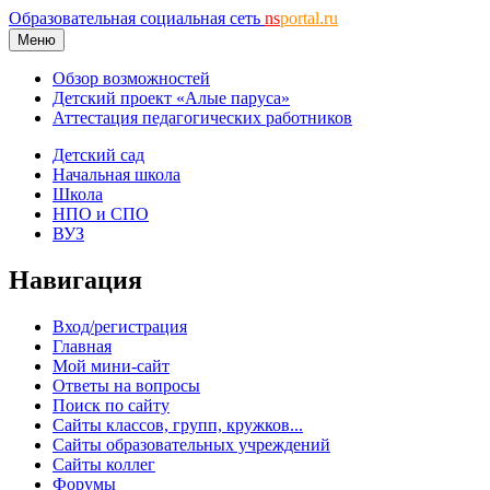
Образовательная социальная сеть
ns
portal.ru
Меню
Обзор возможностей
Детский проект «Алые паруса»
Аттестация педагогических работников
Детский сад
Начальная школа
Школа
НПО и СПО
ВУЗ
Навигация
Вход/регистрация
Главная
Мой мини-сайт
Ответы на вопросы
Поиск по сайту
Сайты классов, групп, кружков...
Сайты образовательных учреждений
Сайты коллег
Форумы