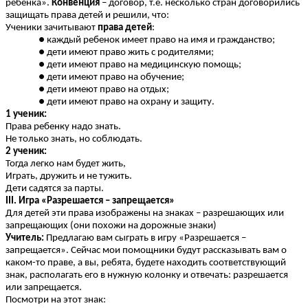
ребенка».
Конвенция
– договор, т.е. несколько стран договорились
защищать права детей и решили, что:
Ученики зачитывают
права детей
:
каждый ребенок имеет право на имя и гражданство;
дети имеют право жить с родителями;
дети имеют право на медицинскую помощь;
дети имеют право на обучение;
дети имеют право на отдых;
дети имеют право на охрану и защиту.
1 ученик:
Права ребенку надо знать.
Не только знать, но соблюдать.
2 ученик:
Тогда легко нам будет жить,
Играть, дружить и не тужить.
Дети садятся за парты.
III. Игра «Разрешается – запрещается»
Для детей эти права изображены на знаках – разрешающих или
запрещающих (они похожи на дорожные знаки)
Учитель:
Предлагаю вам сыграть в игру «Разрешается –
запрещается». Сейчас мои помощники будут рассказывать вам о
каком-то праве, а вы, ребята, будете находить соответствующий
знак, располагать его в нужную колонку и отвечать: разрешается
или запрещается.
Посмотри на этот знак: