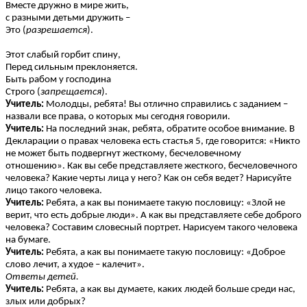
Вместе дружно в мире жить,
с разными детьми дружить –
Это (
разрешается
).
Этот слабый горбит спину,
Перед сильным преклоняется.
Быть рабом у господина
Строго (
запрещается
).
Учитель:
Молодцы, ребята! Вы отлично справились с заданием –
назвали все права, о которых мы сегодня говорили.
Учитель:
На последний знак, ребята, обратите особое внимание. В
Декларации о правах человека есть стастья 5, где говорится: «Никто
не может быть подвергнут жесткому, бесчеловечному
отношению». Как вы себе представляете жесткого, бесчеловечного
человека? Какие черты лица у него? Как он себя ведет? Нарисуйте
лицо такого человека.
Учитель:
Ребята, а как вы понимаете такую пословицу: «Злой не
верит, что есть добрые люди». А как вы представляете себе доброго
человека? Составим словесный портрет. Нарисуем такого человека
на бумаге.
Учитель:
Ребята, а как вы понимаете такую пословицу: «Доброе
слово лечит, а худое – калечит».
Ответы детей.
Учитель:
Ребята, а как вы думаете, каких людей больше среди нас,
злых или добрых?