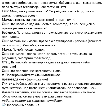
В комнате собралась почти вся семья: бабушка вяжет, мама пишет,
папа смотрит телевизор. Забегает сын Петя.
Сын:
Мам, так кушать хочется! Скорей дай поесть (
садится за
стол, начинает есть
).
Мама:
С грязными руками за стол?! Помой руки!
Сын:
Это насилие над личностью! Мы сегодня с Конвенцией о
правах ребенка знакомились!
Бабушка:
Петенька, сходи в аптеку за лекарством, что-то давление
поднялось.
Сын:
Бабуль, не имеешь право эксплуатировать ребенка (
встает
из-за стола
). Спасибо, я так наелся.
Мама:
Помой посуду, сынок.
Сын:
Не имеешь права использовать детский труд, мамочка
(
садится, смотрит телевизор
).
Отец:
Выключай телевизор и садись за уроки, иначе я тебя
отлуплю!
Сын:
Это проявление жестокости. Папа!
V. Проверочный тест «Занимательное
правоведение»
(приложение)
Учитель:
Ребята, сейчас мы отправимся с вами в очень интересное
путешествие. Под названием «Занимательное правоведение».
Давайте закрепим, как вы поняли, что такое права и что такое
обязанности, как вы умеете их разграничивать.
Работа в парах на детских ноутбуках.