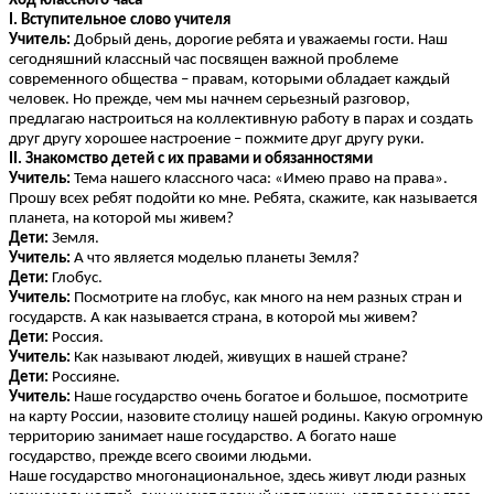
Ход классного часа
I. Вступительное слово учителя
Учитель:
Добрый день, дорогие ребята и уважаемы гости. Наш
сегодняшний классный час посвящен важной проблеме
современного общества – правам, которыми обладает каждый
человек. Но прежде, чем мы начнем серьезный разговор,
предлагаю настроиться на коллективную работу в парах и создать
друг другу хорошее настроение – пожмите друг другу руки.
II. Знакомство детей с их правами и обязанностями
Учитель:
Тема нашего классного часа: «Имею право на права».
Прошу всех ребят подойти ко мне. Ребята, скажите, как называется
планета, на которой мы живем?
Дети:
Земля.
Учитель:
А что является моделью планеты Земля?
Дети:
Глобус.
Учитель:
Посмотрите на глобус, как много на нем разных стран и
государств. А как называется страна, в которой мы живем?
Дети:
Россия.
Учитель:
Как называют людей, живущих в нашей стране?
Дети:
Россияне.
Учитель:
Наше государство очень богатое и большое, посмотрите
на карту России, назовите столицу нашей родины. Какую огромную
территорию занимает наше государство. А богато наше
государство, прежде всего своими людьми.
Наше государство многонациональное, здесь живут люди разных