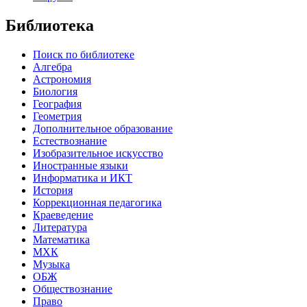
Библиотека
Поиск по библиотеке
Алгебра
Астрономия
Биология
География
Геометрия
Дополнительное образование
Естествознание
Изобразительное искусство
Иностранные языки
Информатика и ИКТ
История
Коррекционная педагогика
Краеведение
Литература
Математика
МХК
Музыка
ОБЖ
Обществознание
Право