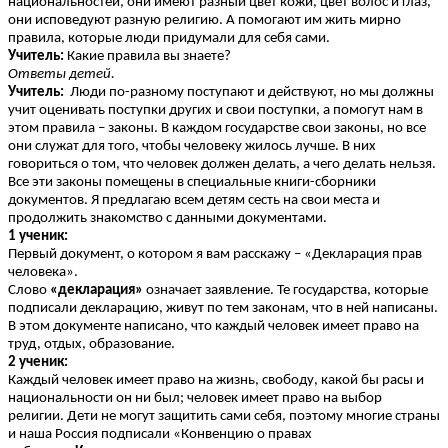
национальностей, они имеют разный цвет кожи, цвет волос и глаз,
они исповедуют разную религию. А помогают им жить мирно
правила, которые люди придумали для себя сами.
Учитель:
Какие правила вы знаете?
Ответы детей.
Учитель:
Люди по-разному поступают и действуют, но мы должны
учит оценивать поступки других и свои поступки, а помогут нам в
этом правила – законы. В каждом государстве свои законы, но все
они служат для того, чтобы человеку жилось лучше. В них
говориться о том, что человек должен делать, а чего делать нельзя.
Все эти законы помещены в специальные книги-сборники
документов. Я предлагаю всем детям сесть на свои места и
продолжить знакомство с данными документами.
1 ученик:
Первый документ, о котором я вам расскажу – «Декларация прав
человека».
Слово
«декларация»
означает заявление. Те государства, которые
подписали декларацию, живут по тем законам, что в ней написаны.
В этом документе написано, что каждый человек имеет право на
труд, отдых, образование.
2 ученик:
Каждый человек имеет право на жизнь, свободу, какой бы расы и
национальности он ни был; человек имеет право на выбор
религии. Дети не могут защитить сами себя, поэтому многие страны
и наша Россия подписали «Конвенцию о правах