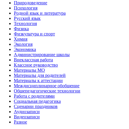
Природоведение
Психология
Родной язык и литература
Русский язык
Технология
Физика
Физкультура и спорт
Химия
Экология
Экономика
Администрирование школы
Внеклассная работа
Классное руководство
Материалы МО
Материалы для родителей
Материалы к аттестации
Междисциплинарное обобщение
Общепедагогические технологии
Работа с родителями
Социальная педагогика
Сценарии праздников
Аудиозаписи
Видеозаписи
Разное