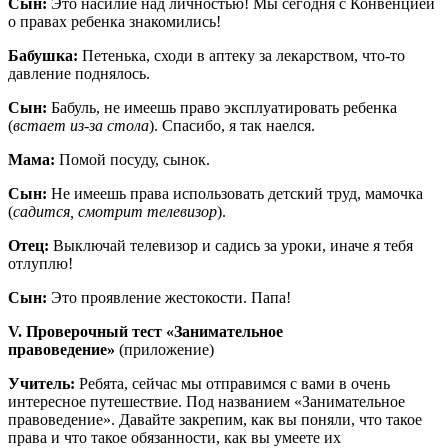
Сын:
Это насилие над личностью! Мы сегодня с Конвенцией
о правах ребенка знакомились!
Бабушка:
Петенька, сходи в аптеку за лекарством, что-то
давление поднялось.
Сын:
Бабуль, не имеешь право эксплуатировать ребенка
(
встает из-за стола
). Спасибо, я так наелся.
Мама:
Помой посуду, сынок.
Сын:
Не имеешь права использовать детский труд, мамочка
(
садится, смотрит телевизор
).
Отец:
Выключай телевизор и садись за уроки, иначе я тебя
отлуплю!
Сын:
Это проявление жестокости. Папа!
V. Проверочный тест «Занимательное
правоведение»
(приложение)
Учитель:
Ребята, сейчас мы отправимся с вами в очень
интересное путешествие. Под названием «Занимательное
правоведение». Давайте закрепим, как вы поняли, что такое
права и что такое обязанности, как вы умеете их