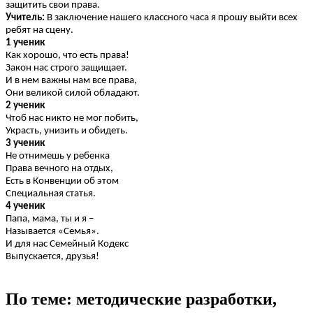
защитить свои права.
Учитель:
В заключение нашего классного часа я прошу выйти всех
ребят на сцену.
1 ученик
Как хорошо, что есть права!
Закон нас строго защищает.
И в нем важны нам все права,
Они великой силой обладают.
2 ученик
Чтоб нас никто не мог побить,
Украсть, унизить и обидеть.
3 ученик
Не отнимешь у ребенка
Права вечного на отдых,
Есть в Конвенции об этом
Специальная статья.
4 ученик
Папа, мама, ты и я –
Называется «Семья».
И для нас Семейный Кодекс
Выпускается, друзья!
По теме: методические разработки,