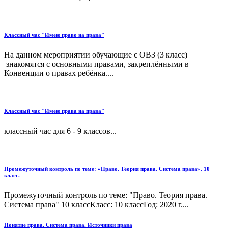
Классный час "Имею право на права"
На данном мероприятии обучающие с ОВЗ (3 класс)
знакомятся с основными правами, закреплёнными в
Конвенции о правах ребёнка....
Классный час "Имею права на права"
классный час для 6 - 9 классов...
Промежуточный контроль по теме: «Право. Теория права. Система права». 10
класс.
Промежуточный контроль по теме: "Право. Теория права.
Система права" 10 классКласс: 10 классГод: 2020 г....
Понятие права. Система права. Источники права