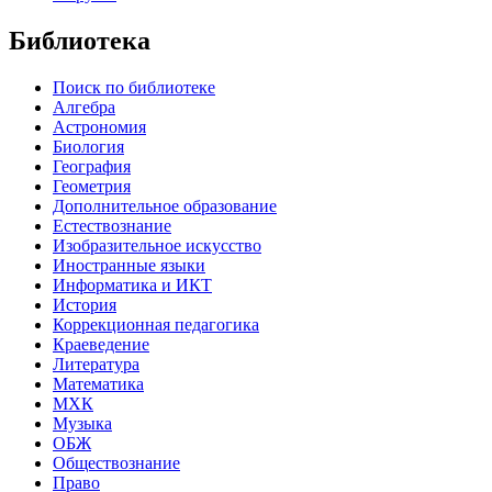
Библиотека
Поиск по библиотеке
Алгебра
Астрономия
Биология
География
Геометрия
Дополнительное образование
Естествознание
Изобразительное искусство
Иностранные языки
Информатика и ИКТ
История
Коррекционная педагогика
Краеведение
Литература
Математика
МХК
Музыка
ОБЖ
Обществознание
Право