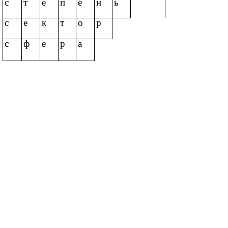
с
т
е
п
е
н
ь
с
е
к
т
о
р
с
ф
е
р
а