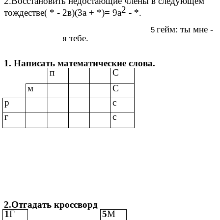
2.Восстановить недостающие члены в следующем
2
тождестве( * - 2в)(3а + *)= 9a
- *.
гейм: ты мне -
я тебе.
1. Написать математические слова.
п
С
м
С
р
с
г
с
2.Отгадать кроссворд
1
Г
5
М