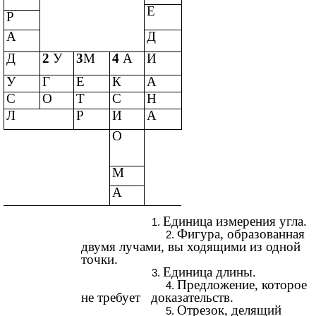
Е
Р
А
Д
Д
2
У
3
М
4
А
И
У
Г
Е
К
А
С
О
Т
С
Н
Л
Р
И
А
О
М
А
Единица измерения угла.
Фигура, образованная
двумя лучами, вы ходящими из одной
точки.
Единица длины.
Предложение, которое
не требует доказательств.
Отрезок, делящий