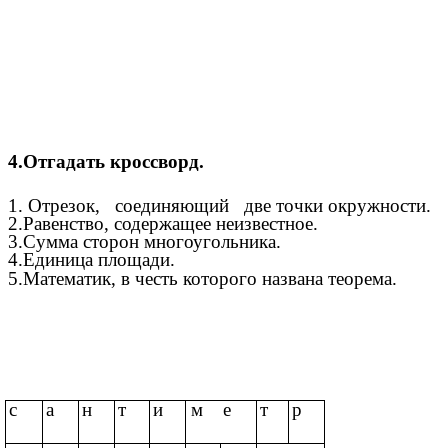
4.Отгадать кроссворд.
1. Отрезок, соединяющий две точки окружности.
2.Равенство, содержащее неизвестное.
3.Сумма сторон многоугольника.
4.Единица площади.
5.Математик, в честь которого названа теорема.
с
а
н
т
и
м
е
т
р