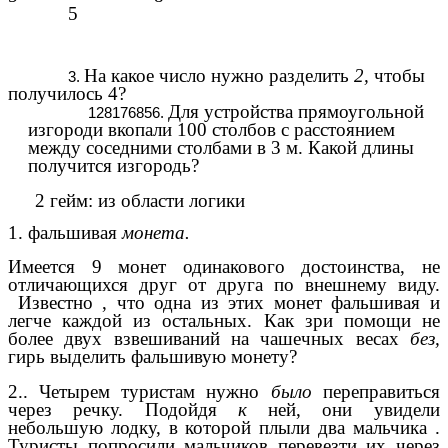
5
На какое число нужно разделить
2,
чтобы
получилось 4?
Для устройства прямоугольной
изгороди вкопали 100 столбов с расстоянием
между соседними столбами в 3 м. Какой длины
получится изгородь?
2 гейм: из области логики
1. фальшивая
монета.
Имеется 9 монет одинакового достоинства, не
отличающихся друг от друга по внешнему виду.
Известно , что одна из этих монет фальшивая и
легче каждой из остальных. Как зри помощи не
более двух взвешиваний на чашечных весах
без,
гирь выделить фальшивую монету?
2.. Четырем туристам нужно
было
переправиться
через речку. Подойдя
к
ней, они увидели
небольшую лодку, в которой плыли два мальчика .
Туристы попросили мальчиков перевезти их через