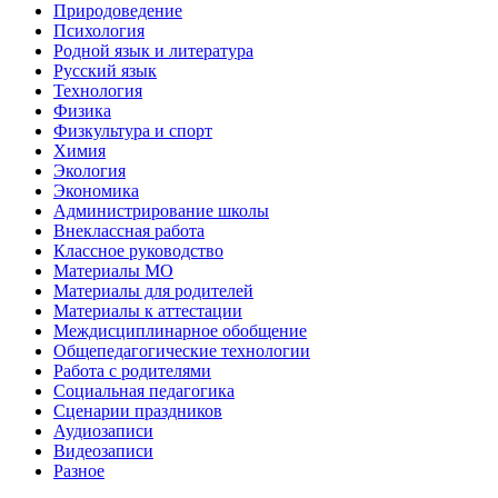
Природоведение
Психология
Родной язык и литература
Русский язык
Технология
Физика
Физкультура и спорт
Химия
Экология
Экономика
Администрирование школы
Внеклассная работа
Классное руководство
Материалы МО
Материалы для родителей
Материалы к аттестации
Междисциплинарное обобщение
Общепедагогические технологии
Работа с родителями
Социальная педагогика
Сценарии праздников
Аудиозаписи
Видеозаписи
Разное