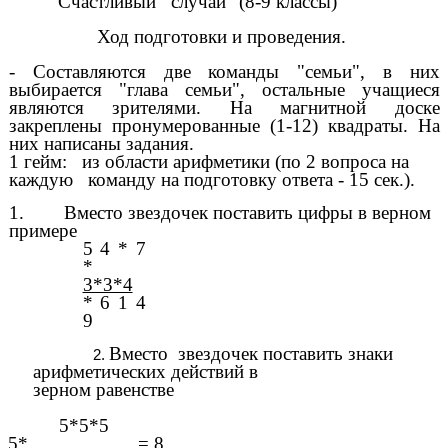
"Счастливый случай" (8-9 классы)
Ход подготовки и проведения.
- Составляются две команды "семьи", в них
выбирается "глава семьи", остальные учащиеся
являются зрителями. На магнитной доске
закреплены пронумерованные (1-12) квадраты. На
них написаны задания.
1 гейм: из области арифметики (по 2 вопроса на
каждую команду на подготовку ответа - 15 сек.).
1. Вместо звездочек поставить цифры в верном
примере
5 4 * 7
*
3*3*4
* 6 1 4
9
Вместо звездочек поставить знаки
арифметических действий в
зерном равенстве
5*5*5
5* = 8