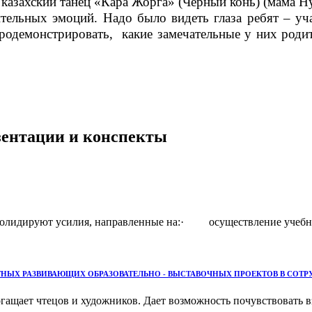
азахский танец «Кара Жорга» (Чёрный конь) (мама Нур
ьных эмоций. Надо было видеть глаза ребят – учас
родемонстрировать, какие замечательные у них роди
езентации и конспекты
олидируют усилия, направленные на:· осуществление учебно-п
НЫХ РАЗВИВАЮЩИХ ОБРАЗОВАТЕЛЬНО - ВЫСТАВОЧНЫХ ПРОЕКТОВ В СОТРУ
ащает чтецов и художников. Дает возможность почувствовать вз