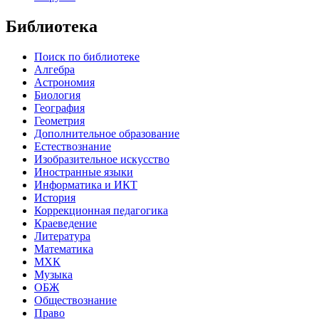
Библиотека
Поиск по библиотеке
Алгебра
Астрономия
Биология
География
Геометрия
Дополнительное образование
Естествознание
Изобразительное искусство
Иностранные языки
Информатика и ИКТ
История
Коррекционная педагогика
Краеведение
Литература
Математика
МХК
Музыка
ОБЖ
Обществознание
Право