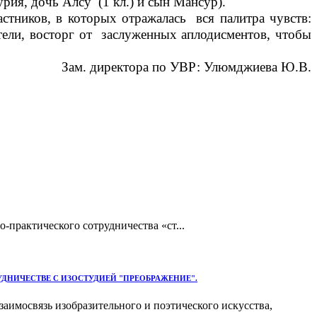
ия, дочь Алсу (1 кл.) и сын Мансур).
тников, в которых отражалась вся палитра чувств:
тели, восторг от заслуженных аплодисментов, чтобы
Зам. директора по УВР: Улюмджиева Ю.В.
рактического сотрудничества «ст...
ДНИЧЕСТВЕ С ИЗОСТУДИЕЙ "ПРЕОБРАЖЕНИЕ".
аимосвязь изобразительного и поэтического искусства,