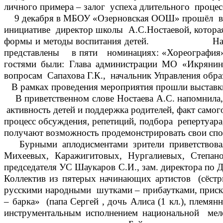
личного примера – залог успеха длительного процес
9 декабря в МБОУ «Озерновская ООШ» прошёл втор
инициативе директор школы А.С.Ностаевой, которая
формы и методы воспитания детей. На призыв к
представлены в пяти номинациях: «Хореография», 
гостями были: Глава администрации МО «Икрянин
вопросам Сапахова Г.К., начальник Управления обр
В рамках проведения мероприятия прошли выставки 
В приветственном слове Ностаева А.С. напомнил
активность детей и поддержка родителей, факт самог
процесс обсуждения, репетиций, подбора репертуара,
получают возможность продемонстрировать свои спо
Бурными аплодисментами зрители приветствовал
Михеевых, Каражигитовых, Нургалиевых, Степан
председателя УС Шаукаров С.И., зам. директора по 
Коллектив из пятерых начинающих артистов (сёстры:
русскими народными шутками – прибаутками, приск
– барка» (папа Сергей , дочь Алиса (1 кл.),
инструментальным исполнением национальной мело