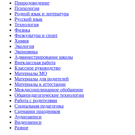
Природоведение
Психология
Родной язык и литература
Русский язык
Технология
Физика
Физкультура и спорт
Химия
Экология
Экономика
Администрирование школы
Внеклассная работа
Классное руководство
Материалы МО
Материалы для родителей
Материалы к аттестации
Междисциплинарное обобщение
Общепедагогические технологии
Работа с родителями
Социальная педагогика
Сценарии праздников
Аудиозаписи
Видеозаписи
Разное