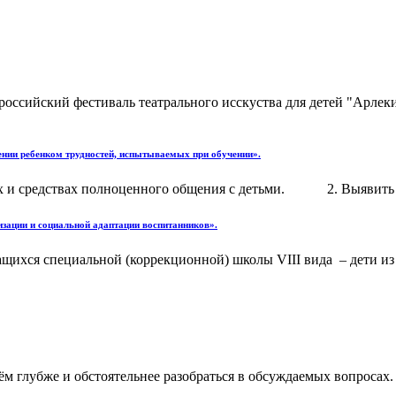
ероссийский фестиваль театрального исскуства для детей "Арле
ении ребенком трудностей, испытываемых при обучении».
дах и средствах полноценного общения с детьми. 2. Выявить 
изации и социальной адаптации воспитанников».
ащихся специальной (коррекционной) школы VIII вида – дети из
м глубже и обстоятельнее разобраться в обсуждаемых вопросах.