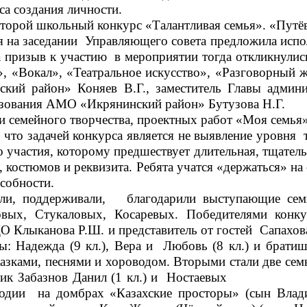
са создания личности.
ой школьный конкурс «Талантливая семья». «Путёв
 на заседании Управляющего совета предложила испол
 участию в мероприятии тогда откликнулись 7 се
«Вокал», «Театральное искусство», «Разговорный 
ский район» Коняев В.Г., заместитель Главы адми
азования АМО «Икрянинский район» Бутузова Н.Г.
семейного творчества, проектных работ «Моя семья»
а, что задачей конкурса является не выявление 
о участия, которому предшествует длительная, тщател
 костюмов и реквизита. Ребята учатся «держаться» н
собности.
и, поддерживали, благодарили выступающие семь
овых, Стукаловых, Косаревых. Победителями конк
ДО Клыканова Р.Ш. и представитель от гостей Сапах
 Надежда (9 кл.), Вера и Любовь (8 кл.) и братишк
азками, песнями и хороводом. Вторыми стали две се
 племянник Забазнов Данил (1 кл.) и Ностаев
дии на домбрах «Казахские просторы» (сын Владис