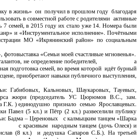
ку в жизнь» он получил в прошлом году благодаря
ьзовать в совместной работе с родителями активные
мей, в 2015 году их стало уже 14. Номера были
жанр» и «Инструментальное исполнение». Почётными
нистрации МО «Икрянинский район» по социальным
, фотовыставка «Семьи моей счастливые мгновенья».
уровня талантов, не определение победителей, а
ьная подготовка семей, во время которой идёт бурный
а сцене, приобретают навыки публичного выступления,
и: Габибовых, Кальновых, Шаукаровых, Тауевых,
урса жюри (председатель УС Цюрюмов В.С., зам.
ова Г.К. ) единодушно признало семью Ярославцевых.
и Павел (5 кл.) и Пётр (2 кл.) развеселили публику
мьи: Бадма – Цереновых с калмыцким танцем «Шарка
ых с красивым народным танцем (дочь Олеся) и
лав (8 кл.) и дедушка Сапаров С.Б.). На третьей