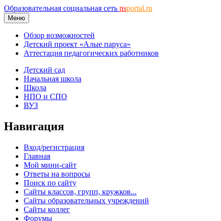
Образовательная социальная сеть
ns
portal.ru
Меню
Обзор возможностей
Детский проект «Алые паруса»
Аттестация педагогических работников
Детский сад
Начальная школа
Школа
НПО и СПО
ВУЗ
Навигация
Вход/регистрация
Главная
Мой мини-сайт
Ответы на вопросы
Поиск по сайту
Сайты классов, групп, кружков...
Сайты образовательных учреждений
Сайты коллег
Форумы