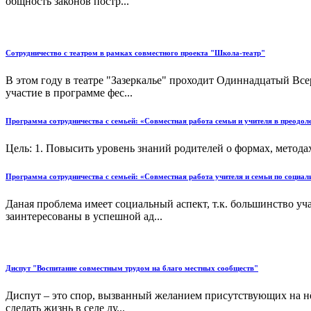
общность законов постр...
Сотрудничество с театром в рамках совместного проектa "Школа-театр"
В этом году в театре "Зазеркалье" проходит Одиннадцатый Вс
участие в программе фес...
Программа сотрудничества с семьей: «Совместная работа семьи и учителя в преодол
Цель: 1. Повысить уровень знаний родителей о формах, мето
Программа сотрудничества с семьей: «Совместная работа учителя и семьи по социал
Даная проблема имеет социальный аспект, т.к. большинство уч
заинтересованы в успешной ад...
Диспут "Воспитание совместным трудом на благо местных сообществ"
Диспут – это спор, вызванный желанием присутствующих на нё
сделать жизнь в селе лу...