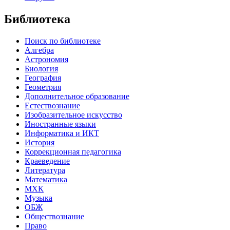
Библиотека
Поиск по библиотеке
Алгебра
Астрономия
Биология
География
Геометрия
Дополнительное образование
Естествознание
Изобразительное искусство
Иностранные языки
Информатика и ИКТ
История
Коррекционная педагогика
Краеведение
Литература
Математика
МХК
Музыка
ОБЖ
Обществознание
Право