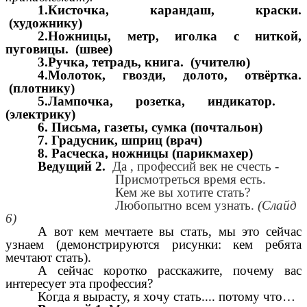
1.Кисточка, карандаш, краски.
(художнику)
2.Ножницы, метр, иголка с ниткой,
пуговицы. (швее)
3.Ручка, тетрадь, книга. (учителю)
4.Молоток, гвозди, долото, отвёртка.
(плотнику)
5.Лампочка, розетка, индикатор.
(электрику)
6. Письма, газеты, сумка (почтальон)
7. Градусник, шприц (врач)
8. Расческа, ножницы (парикмахер)
Ведущий 2.
Да , профессий век не счесть -
Присмотреться время есть.
Кем же вы хотите стать?
Любопытно всем узнать.
(Слайд
6)
А вот кем мечтаете вы стать, мы это сейчас
узнаем (демонстрируются рисунки: кем ребята
мечтают стать).
А сейчас коротко расскажите, почему вас
интересует эта профессия?
Когда я вырасту, я хочу стать.... потому что…