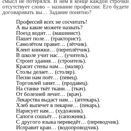
смысл не потерялся. В нём в конце каждой строчки
отсутствует слово – название профессии. Его будете
договаривать вы… Задание понятно?
Профессий всех не сосчитать!
А вы какие можете назвать?
Поезд водит… (машинист).
Пашет поле… (тракторист).
Самолётом правит… (лётчик).
Клеит книжки… (переплётчик).
В школе учит нас… (учитель).
Строит здания… (строитель).
Красит стены нам… (маляр).
Столы делает… (столяр).
Песни нам поёт… (певец).
Торговлей занят… (продавец).
На станке ткёт ткани… (ткач).
От болезней лечит… (врач).
Лекарства выдаст нам… (аптекарь).
Хлеб выпечет в пекарне… (пекарь).
Нарисует нам… (художник).
Сапоги сошьёт… (сапожник).
С другого языка переведёт… (переводчик).
Исправит кран… (водопроводчик).