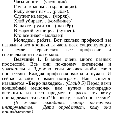
Часы чинит… (часовщик).
Грузит краном… (крановщик).
Рыбу ловит нам… (рыбак).
Служит на море… (моряк).
Хлеб убирает… (комбайнёр).
В шахте трудится…(шахтёр).
В жаркой кузнице… (кузнец).
Кто всё знает - молодец!
Молодцы, ребята. Вот сколько профессий вы
назвали и это крошечная часть всех существующих
на земле. Перечислить все профессии и
специальности невозможно.
Ведущий 1.
В мире очень много разных
профессий. Все они по-своему интересны и
увлекательны. Здорово, если человек любит свою
профессию. Каждая профессия важна и нужна.
И
сейчас
давайте с вами поиграем. Наш конкурс
называется
«Бюро находок».
(Слайд 5)
Перед вами
волшебный мешочек вам нужно поочередно
вытащить из него предмет и рассказать кому
принадлежат эти вещи? Человеку, какой профессии?
(В мешке находится набор различных
инструментов. Дети определяют, кому они
принадлежат).