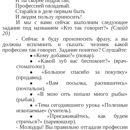
И ты скорее подрастай,
Профессией овладевай.
Старайся в деле первым быть
И людям пользу приносить!
И мы с вами сейчас выполним следующее
задание под названием «Кто так говорит?»
(Слайд
20)
- Сейчас я буду произносить фразу, а вы
должны вспомнить и сказать: человек какой
профессии так говорит. Задание понятно? Слушайте:
«Кому добавки?» (повар).
«Какой зуб вас беспокоит?» (врач-
стоматолог).
«Большое спасибо за покупку»
(продавец).
«Вам посылка, распишитесь»
(почтальон).
«В мою сеть попало много рыбы»
(рыбак).
«Тема сегодняшнего урока «Полезные
ископаемые» (учитель).
«Присаживайтесь, как будем
стричься?» (парикмахер).
- Молодцы! Вы правильно отгадали профессии