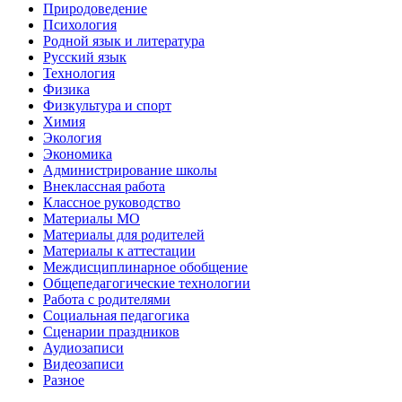
Природоведение
Психология
Родной язык и литература
Русский язык
Технология
Физика
Физкультура и спорт
Химия
Экология
Экономика
Администрирование школы
Внеклассная работа
Классное руководство
Материалы МО
Материалы для родителей
Материалы к аттестации
Междисциплинарное обобщение
Общепедагогические технологии
Работа с родителями
Социальная педагогика
Сценарии праздников
Аудиозаписи
Видеозаписи
Разное