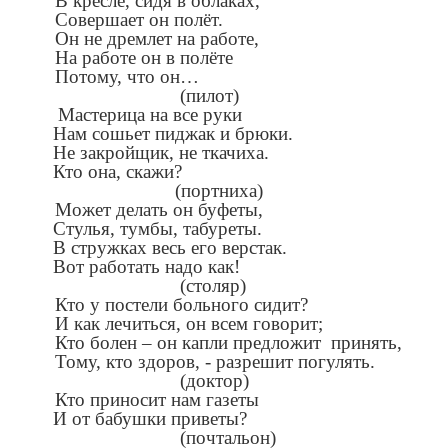
В кресле, сидя в облаках,
Совершает он полёт.
Он не дремлет на работе,
На работе он в полёте
Потому, что он…
(пилот)
Мастерица на все руки
Нам сошьет пиджак и брюки.
Не закройщик, не ткачиха.
Кто она, скажи?
(портниха)
Может делать он буфеты,
Стулья, тумбы, табуреты.
В стружках весь его верстак.
Вот работать надо как!
(столяр)
Кто у постели больного сидит?
И как лечиться, он всем говорит;
Кто болен – он капли предложит принять,
Тому, кто здоров, - разрешит погулять.
(доктор)
Кто приносит нам газеты
И от бабушки приветы?
(почтальон)