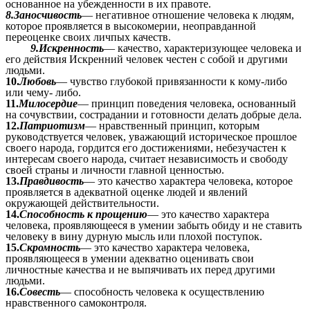
основанное на убежденности в их правоте.
8.Заносчивость
— негативное отношение человека к людям,
которое проявляется в высокомерии, неоправданной
переоценке своих личпых качеств.
9.Искренность
— качество, характеризующее человека и
его действия Искренний человек честен с собой и другими
людьми.
10.
Любовь
— чувство глубокой привязанности к кому-либо
или чему- либо.
11.
Милосердие
— принцип поведения человека, основанный
на сочувствии, сострадании и готовности делать добрые дела.
12.
Патриотизм
— нравственный принцип, которым
руководствуется человек, уважающий историческое прошлое
своего народа, гордится его достижениями, небезучастен к
интересам своего народа, считает независимость и свободу
своей страны и личности главной ценностью.
13.
Правдивость
— это качество характера человека, которое
проявляется в адекватной оценке людей и явлений
окружающей действительности.
14.
Способность к прощению
— это качество характера
человека, проявляющееся в умении забыть обиду и не ставить
человеку в вину дурную мысль или плохой поступок.
15.
Скромность
— это качество характера человека,
проявляющееся в умении адекватно оценивать свои
личностные качества и не выпячивать их перед другими
людьми.
16.
Совесть
— способность человека к осуществлению
нравственного самоконтроля.