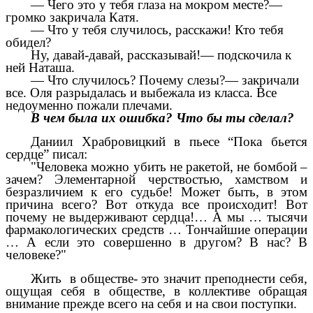
— Чего это у тебя глаза на мокром месте?—
громко закричала Катя.
— Что у тебя случилось, расскажи! Кто тебя
обидел?
Ну, давай-давай, рассказывай!— подскочила к
ней Наташа.
— Что случилось? Почему слезы?— закричали
все. Оля разрыдалась и выбежала из класса. Все
недоуменно пожали плечами.
В чем была их ошибка? Что бы ты сделал?
Даниил Храбровицкий в пьесе “Пока бьется
сердце” писал:
"Человека можно убить не ракетой, не бомбой –
зачем? Элементарной черствостью, хамством и
безразличием к его судьбе! Может быть, в этом
причина всего? Вот откуда все происходит! Вот
почему не выдерживают сердца!… А мы … тысячи
фармакологических средств … Тончайшие операции
… А если это совершенно в другом? В нас? В
человеке?"
Жить в обществе- это значит преподнести себя,
ощущая себя в обществе, в коллективе обращая
внимание прежде всего на себя и на свои поступки.