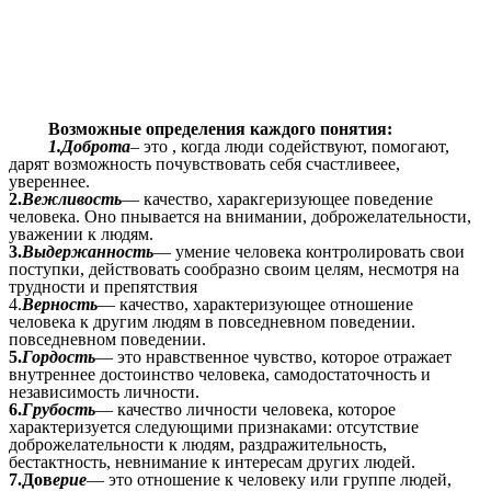
Возможные определения каждого понятия:
1.Доброта
– это , когда люди содействуют, помогают,
дарят возможность почувствовать себя счастливеее,
увереннее.
2.
Вежливость
— качество, харакгеризующее поведение
человека. Оно пнывается на внимании, доброжелательности,
уважении к людям.
3.
Выдержанность
— умение человека контролировать свои
поступки, действовать сообразно своим целям, несмотря на
трудности и препятствия
4.
Верность
— качество, характеризующее отношение
человека к другим людям в повседневном поведении.
повседневном поведении.
5.
Гордость
— это нравственное чувство, которое отражает
внутреннее достоинство человека, самодостаточность и
независимость личности.
6.
Грубость
— качество личности человека, которое
характеризуется следующими признаками: отсутствие
доброжелательности к людям, раздражительность,
бестактность, невнимание к интересам других людей.
7.Дов
ерие
— это отношение к человеку или группе людей,