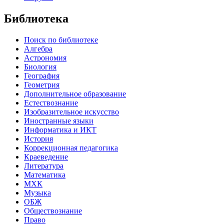
Библиотека
Поиск по библиотеке
Алгебра
Астрономия
Биология
География
Геометрия
Дополнительное образование
Естествознание
Изобразительное искусство
Иностранные языки
Информатика и ИКТ
История
Коррекционная педагогика
Краеведение
Литература
Математика
МХК
Музыка
ОБЖ
Обществознание
Право