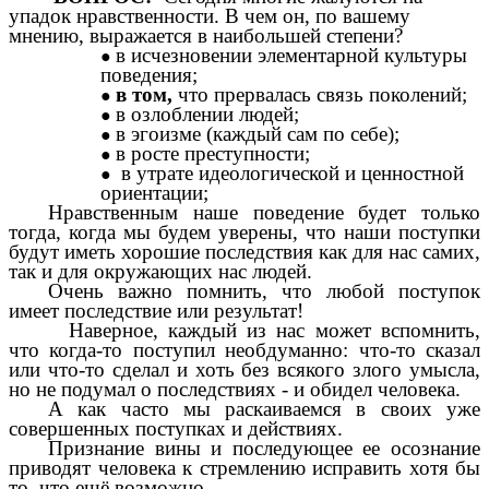
упадок нравственности. В чем он, по вашему
мнению, выражается в наибольшей степени?
в исчезновении элементарной культуры
поведения;
в том,
что прервалась связь поколений;
в озлоблении людей;
в эгоизме (каждый сам по себе);
в росте преступности;
в утрате идеологической и ценностной
ориентации;
Нравственным наше поведение будет только
тогда, когда мы будем уверены, что наши поступки
будут иметь хорошие последствия как для нас самих,
так и для окружающих нас людей.
Очень важно помнить, что любой поступок
имеет последствие или результат!
Наверное, каждый из нас может вспомнить,
что когда-то поступил необдуманно: что-то сказал
или что-то сделал и хоть без всякого злого умысла,
но не подумал о последствиях - и обидел человека.
А как часто мы раскаиваемся в своих уже
совершенных поступках и действиях.
Признание вины и последующее ее осознание
приводят человека к стремлению исправить хотя бы
то, что ещё возможно.