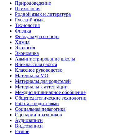
Природоведение
Психология
Родной язык и литература
Русский язык
Технология
Физика
Физкультура и спорт
Химия
Экология
Экономика
Администрирование школы
Внеклассная работа
Классное руководство
Материалы МО
Материалы для родителей
Материалы к аттестации
Междисциплинарное обобщение
Общепедагогические технологии
Работа с родителями
Социальная педагогика
Сценарии праздников
Аудиозаписи
Видеозаписи
Разное