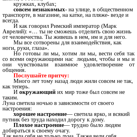
кружках, клубах;
совсем незнакомых
- на улице, в общественном
транспорте, в магазине, на катке, на пляже- везде и
всегда.
И как говорил Римский император (Марк
Аврелий): «… ты не сможешь отделить свою жизнь
от человечества. Ты живешь в нем, им и для него.
Мы все сотворены для взаимодействия, как
ноги, руки, глаза».
Но готовы ли мы, хотим ли мы, вести себя так
со всеми окружающими нас людьми, чтобы и мы и
они чувствовали взаимное удовлетворение от
общения.
Послушайте притчу:
Много лет тому назад люди жили совсем не так,
как теперь.
И
окружающий
их мир тоже был совсем не
таким.
Луна светила ночью в зависимости от своего
настроения:
хорошее настроение
— светила ярко, и всякий
путник без труда находил дорогу к дому.
Плохое настроение
— трудно было людям
добираться к своему очагу.
Так вела себя не только луна. Также вели себя