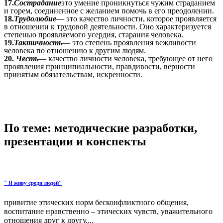
17.
Сострадание
это умение проникнуться чужим страданием
и горем, соединенное с желанием помочь в его преодолении.
18.
Трудолюбие
— это качество личности, которое проявляется
в отношении к трудовой деятельности. Оно характеризуется
степенью проявляемого усердия, старания человека.
19.
Тактичность
— это степень проявления вежливости
человека по отношению к другим людям.
20.
Честь
— качество личности человека, требующее от него
проявления принципиальности, правдивости, верности
принятым обязательствам, искренности.
По теме: методические разработки,
презентации и конспекты
" Я живу среди людей"
привитие этических норм бесконфликтного общения,
воспитание нравственно – этических чувств, уважительного
отношения друг к другу....