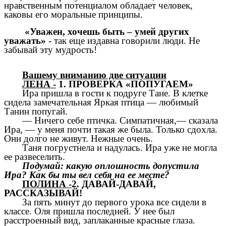
нравственным потенциалом обладает человек,
каковы его моральные принципы.
«Уважен, хочешь быть – умей других
уважать»
- так еще издавна говорили люди. Не
забывай эту мудрость!
Вашему вниманию две ситуации
ЛЕНА -
1. ПРОВЕРКА «ПОПУГАЕМ»
Ира пришла в гости к подруге Тане. В клетке
сидела замечательная Яркая птица — любимый
Танин попугай.
— Ничего себе птичка. Симпатичная,— сказала
Ира, — у меня почти такая же была. Только сдохла.
Они долго не живут. Нежные очень.
Таня погрустнела и надулась. Ира уже не могла
ее развеселить.
Подумай: какую оплошность допустила
Ира? Как бы ты вел себя на ее месте?
ПОЛИНА -
2. ДАВАЙ-ДАВАЙ,
РАССКАЗЫВАЙ!
За пять минут до первого урока все сидели в
классе. Оля пришла последней. У нее был
расстроенный вид, заплаканные красные глаза.