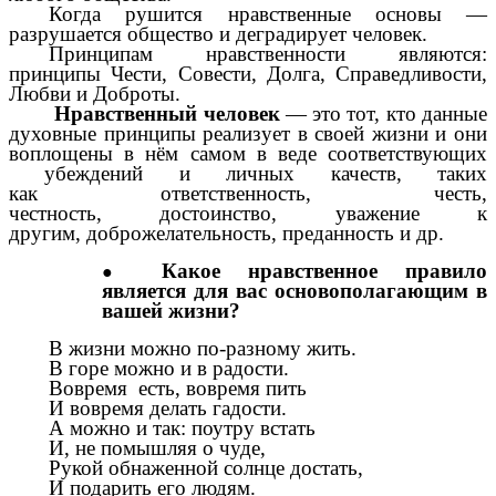
Когда рушится нравственные основы —
разрушается общество и деградирует человек.
Принципам нравственности являются:
принципы Чести, Совести, Долга, Справедливости,
Любви и
Доброты
.
Нравственный человек
— это тот, кто данные
духовные принципы реализует в своей жизни и они
воплощены в нём самом в веде соответствующих
убеждений и личных качеств, таких
как
ответственность
, честь,
честность,
достоинство
,
уважение к
другим
,
доброжелательность
,
преданность
и др.
Какое нравственное правило
является для вас основополагающим в
вашей жизни?
В жизни можно по-разному жить.
В горе можно и в радости.
Вовремя есть, вовремя пить
И вовремя делать гадости.
А можно и так: поутру встать
И, не помышляя о чуде,
Рукой обнаженной солнце достать,
И подарить его людям.