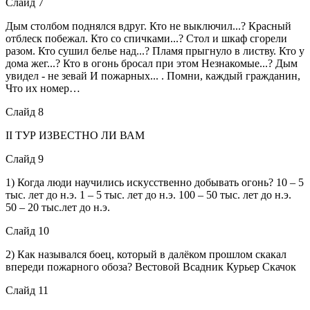
Слайд 7
Дым столбом поднялся вдруг. Кто не выключил...? Красный
отблеск побежал. Кто со спичками...? Стол и шкаф сгорели
разом. Кто сушил белье над...? Пламя прыгнуло в листву. Кто у
дома жег...? Кто в огонь бросал при этом Незнакомые...? Дым
увидел - не зевай И пожарных... . Помни, каждый гражданин,
Что их номер…
Слайд 8
II ТУР ИЗВЕСТНО ЛИ ВАМ
Слайд 9
1) Когда люди научились искусственно добывать огонь? 10 – 5
тыс. лет до н.э. 1 – 5 тыс. лет до н.э. 100 – 50 тыс. лет до н.э.
50 – 20 тыс.лет до н.э.
Слайд 10
2) Как назывался боец, который в далёком прошлом скакал
впереди пожарного обоза? Вестовой Всадник Курьер Скачок
Слайд 11