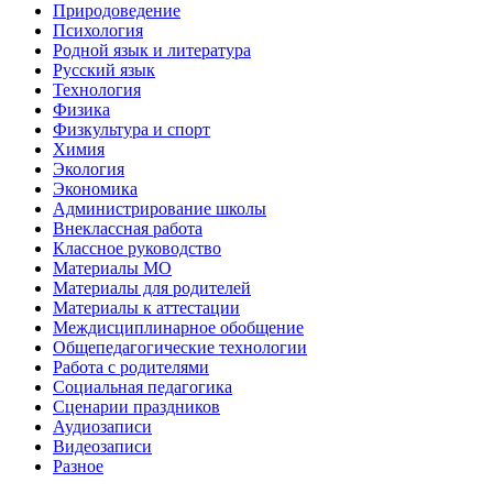
Природоведение
Психология
Родной язык и литература
Русский язык
Технология
Физика
Физкультура и спорт
Химия
Экология
Экономика
Администрирование школы
Внеклассная работа
Классное руководство
Материалы МО
Материалы для родителей
Материалы к аттестации
Междисциплинарное обобщение
Общепедагогические технологии
Работа с родителями
Социальная педагогика
Сценарии праздников
Аудиозаписи
Видеозаписи
Разное