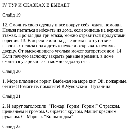
IV ТУР И СКАЗКАХ В БЫВАЕТ
Слайд 19
12. Смочить свою одежду и все вокруг себя, ждать помощи.
Нельзя пытаться выбежать из дома, если живешь на верхних
этажах. Пройдя два-три этажа, можно отравиться продуктами
горения. 13. В деревне или на даче детям в отсутствие
взрослых нельзя подходить к печке и открывать печную
дверцу. От выскочившего уголька может загореться дом. 14 .
Если печную заслонку закрыть раньше времени, в доме
скопится угарный газ и можно задохнуться.
Слайд 20
1. Море пламенем горит, Выбежал на море кит, Эй, пожарные,
бегите! Помогите, помогите! К.Чуковский "Путаница”
Слайд 21
2. И вдруг заголосили: "Пожар! Горим! Горим!” С треском,
щелканьем и громом. Озирается кругом, Машет красным
рукавом. С. Маршак "Кошкин дом”
Слайд 22