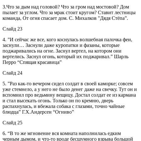
3.Что за дым над головой? Что за гром над мостовой? Дом
пылает за углом. Что за мрак стоит кругом? Ставит лестницы
команда, От огня спасает дом. С. Михалков "Дядя Стёпа”.
Слайд 23
4. ”И сейчас же все, кого коснулась волшебная палочка феи,
заснули… Заснули даже куропатки и фазаны, которые
поджаривались на огне. Заснул вертел, на котором они
вертелись. Заснул огонь, который их поджаривал.” Шарль
Перро “Спящая красавица”
Слайд 24
5. ”Раз как-то вечером сидел солдат в своей каморке; совсем
уже стемнело, а у него не было денег даже на свечку. Тут он и
вспомнил про ведьмину вещицу. Достал солдат ее из кармана
и стал высекать огонь. Только он по кремню, дверь
распахнулась, и вбежала собака с глазами, точно чайные
блюдца” Г.Х.Андерсен “Огниво”
Слайд 25
6. “В то же мгновение вся комната наполнилась едким
черным дымом, и что-то вроде бесшумного взрыва большой