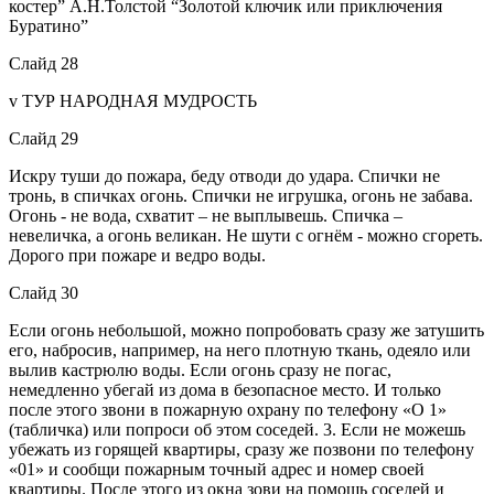
костер” А.Н.Толстой “Золотой ключик или приключения
Буратино”
Слайд 28
v ТУР НАРОДНАЯ МУДРОСТЬ
Слайд 29
Искру туши до пожара, беду отводи до удара. Спички не
тронь, в спичках огонь. Спички не игрушка, огонь не забава.
Огонь - не вода, схватит – не выплывешь. Спичка –
невеличка, а огонь великан. Не шути с огнём - можно сгореть.
Дорого при пожаре и ведро воды.
Слайд 30
Если огонь небольшой, можно попробовать сразу же затушить
его, набросив, например, на него плотную ткань, одеяло или
вылив кастрюлю воды. Если огонь сразу не погас,
немедленно убегай из дома в безопасное место. И только
после этого звони в пожарную охрану по телефону «О 1»
(табличка) или попроси об этом соседей. 3. Если не можешь
убежать из горящей квартиры, сразу же позвони по телефону
«01» и сообщи пожарным точный адрес и номер своей
квартиры. После этого из окна зови на помощь соседей и