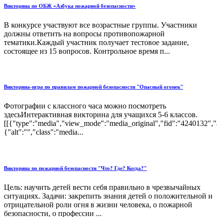
Викторина по ОБЖ «Азбука пожарной безопасности»
В конкурсе участвуют все возрастные группы. Участники
должны ответить на вопросы противопожарной
тематики.Каждый участник получает тестовое задание,
состоящее из 15 вопросов. Контрольное время п...
Викторина-игра по правилам пожарной безопасности "Опасный огонек"
Фотографии с классного часа можно посмотреть
здесьИнтерактивная викторина для учащихся 5-6 классов.
[[{"type":"media","view_mode":"media_original","fid":"4240132","a
{"alt":"","class":"media...
Викторина по пожарной безопасности "Что? Где? Когда?"
Цель: научить детей вести себя правильно в чрезвычайных
ситуациях. Задачи: закрепить знания детей о положительной и
отрицательной роли огня в жизни человека, о пожарной
безопасности, о профессии ...