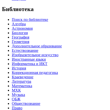
Библиотека
Поиск по библиотеке
Алгебра
Астрономия
Биология
География
Геометрия
Дополнительное образование
Естествознание
Изобразительное искусство
Иностранные языки
Информатика и ИКТ
История
Коррекционная педагогика
Краеведение
Литература
Математика
МХК
Музыка
ОБЖ
Обществознание
Право