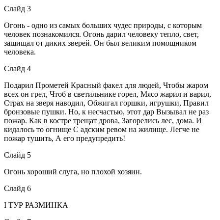
Слайд 3
Огонь - одно из самых больших чудес природы, с которым
человек познакомился. Огонь дарил человеку тепло, свет,
защищал от диких зверей. Он был великим помощником
человека.
Слайд 4
Подарил Прометей Красный факел для людей, Чтобы жаром
всех он грел, Чтоб в светильнике горел, Мясо жарил и варил,
Страх на зверя наводил, Обжигал горшки, игрушки, Правил
бронзовые пушки. Но, к несчастью, этот дар Вызывал не раз
пожар. Как в костре трещат дрова, Загорелись лес, дома. И
кидалось то огнище С адским ревом на жилище. Легче не
пожар тушить, А его предупредить!
Слайд 5
Огонь хороший слуга, но плохой хозяин.
Слайд 6
I ТУР РАЗМИНКА