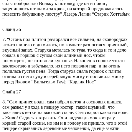
силы подбросило Вольку к потолку, где он и повис,
зацепившись штанами за крюк, на который предполагалось
повесить бабушкину люстру” Лазарь Лагин “Старик Хоттабыч
”
Слайд 26
7. “Огонь под плитой разгорался все сильней, на сковородках
что-то шипело и дымилось, по комнате разносился приятный,
вкусный запах. Старуха металась то туда, то сюда и то и дело
совала в горшок с супом свой длинный нос, чтобы
посмотреть, не готово ли кушанье. Наконец в горшке что-то
заклокотало и забулькало, из него повалил пар, и на огонь
полилась густая пена. Тогда старуха сняла горшок с плиты,
отлила из него супу в серебряную миску и поставила миску
перед Яковом” Вильгельм Гауф “Карлик Нос”
Слайд 27
8. “Сам принес воды, сам набрал веток и сосновых шишек,
сам развел у входа в пещеру костер, такой шумный, что
закачались ветки на высокой сосне. Сам сварил какао на воде:
- Живо! Садись завтракать. Они видели дымок костра у
корней старой сосны, но им и в голову не пришло, что в этой
пещере скрывались деревянные человечки, да еще зажгли