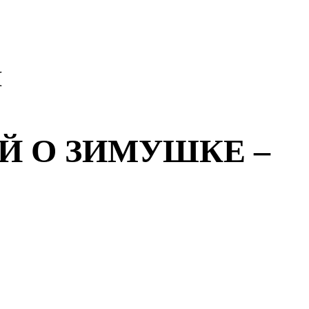
И
Й О ЗИМУШКЕ –