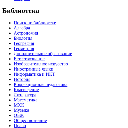
Библиотека
Поиск по библиотеке
Алгебра
Астрономия
Биология
География
Геометрия
Дополнительное образование
Естествознание
Изобразительное искусство
Иностранные языки
Информатика и ИКТ
История
Коррекционная педагогика
Краеведение
Литература
Математика
МХК
Музыка
ОБЖ
Обществознание
Право