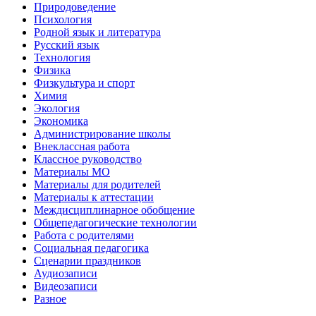
Природоведение
Психология
Родной язык и литература
Русский язык
Технология
Физика
Физкультура и спорт
Химия
Экология
Экономика
Администрирование школы
Внеклассная работа
Классное руководство
Материалы МО
Материалы для родителей
Материалы к аттестации
Междисциплинарное обобщение
Общепедагогические технологии
Работа с родителями
Социальная педагогика
Сценарии праздников
Аудиозаписи
Видеозаписи
Разное