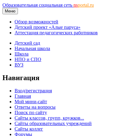
Образовательная социальная сеть
ns
portal.ru
Меню
Обзор возможностей
Детский проект «Алые паруса»
Аттестация педагогических работников
Детский сад
Начальная школа
Школа
НПО и СПО
ВУЗ
Навигация
Вход/регистрация
Главная
Мой мини-сайт
Ответы на вопросы
Поиск по сайту
Сайты классов, групп, кружков...
Сайты образовательных учреждений
Сайты коллег
Форумы