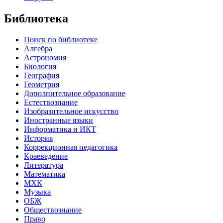
Библиотека
Поиск по библиотеке
Алгебра
Астрономия
Биология
География
Геометрия
Дополнительное образование
Естествознание
Изобразительное искусство
Иностранные языки
Информатика и ИКТ
История
Коррекционная педагогика
Краеведение
Литература
Математика
МХК
Музыка
ОБЖ
Обществознание
Право