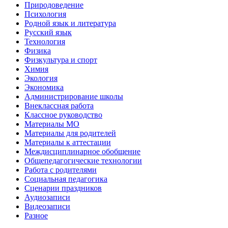
Природоведение
Психология
Родной язык и литература
Русский язык
Технология
Физика
Физкультура и спорт
Химия
Экология
Экономика
Администрирование школы
Внеклассная работа
Классное руководство
Материалы МО
Материалы для родителей
Материалы к аттестации
Междисциплинарное обобщение
Общепедагогические технологии
Работа с родителями
Социальная педагогика
Сценарии праздников
Аудиозаписи
Видеозаписи
Разное