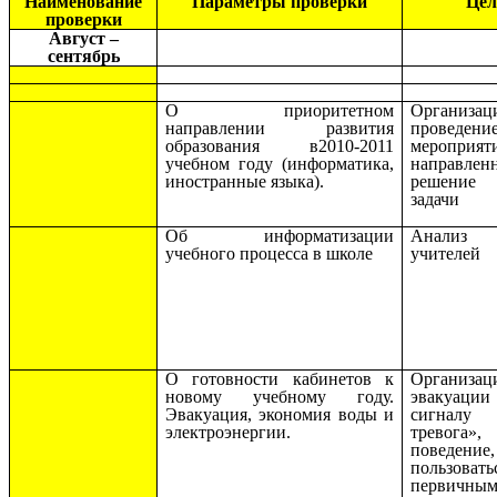
Наименование
Параметры проверки
Цел
проверки
Август –
сентябрь
О приоритетном
Организ
направлении развития
проведени
образования в2010-2011
мероприят
учебном году (информатика,
направле
иностранные языка).
решение
задачи
Об информатизации
Анализ 
учебного процесса в школе
учителей
О готовности кабинетов к
Организац
новому учебному году.
эвакуа
Эвакуация, экономия воды и
сигналу 
электроэнергии.
тревога»,
поведение
пользовать
первичны