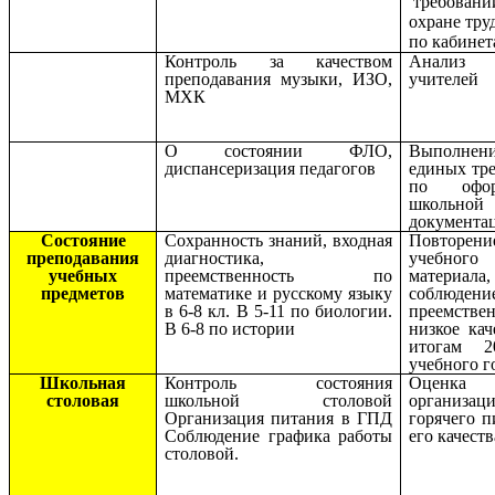
требовани
о
хране тру
по кабинет
Контроль за качеством
Анализ 
преподавания музыки, ИЗО,
учителей
МХК
О состоянии ФЛО,
Выполнен
диспансеризация педагогов
единых тр
по офор
школьной
документа
Состояние
Сохранность знаний, входная
Повторени
преподавания
диагностика,
учебного
учебных
преемственность по
материала,
предметов
математике и русскому языку
соблюдени
в 6-8 кл. В 5-11 по биологии.
преемствен
В 6-8 по истории
низкое кач
итогам 20
учебного г
Школьная
Контроль состояния
Оценка
столовая
школьной столовой
организац
Организация питания в ГПД
горячего п
Соблюдение графика работы
его качеств
столовой.