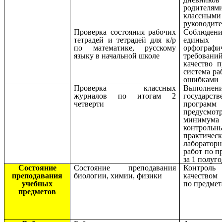
родите
классными
руководит
Проверка состояния рабочих
Соблюдени
тетрадей и тетрадей для к/р
единых
по математике, русскому
орфографи
языку в начальной школе
требований
качество п
система ра
ошибками
Проверка классных
Выполнен
журналов по итогам 2
государст
четверти
прогр
предусмот
минимума
контрольн
практическ
лаборатор
работ по п
за 1 полуг
Состояние
Состояние преподавания
Контро
преподавания
биологии, химии, физики
качеством
учебных
по предмет
предметов