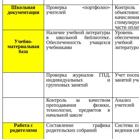
Школьная
Проверка «портфолио»
Контроль
документация
учителей
объективн
начислени
стимулир
части опла
Наличие учебной литературы
Уровень
в школьной библиотеке.
обеспечен
Учебно-
Обеспеченность учащихся
учебной
материальная
учебниками
литератур
база
Проверка журналов ГПД,
Учет посе
индивидуальных и
занятий у
групповых занятий
Контроль за качеством
Анализ 
преподавания физики,
учителей
технологии, предметов в
начальной школе
Работа с
Составление графика
Система п
родителями
родительских собраний
ведения со