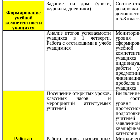
Задание на дом (уроки,
Соответст
журналы, дневники)
дозировки
Формирование
домашнего
учебной
в 5-8 класс
компетентности
учащихся
Анализ итогов успеваемости
Монитори
учащихся в 1 четверти.
уровня
Работа с отстающими в учебе
сформиров
учащимися
учебной
компетент
учащихся
индивидуа
работы уч
предметн
ликвидаци
пробелов в
учащихся
Посещение открытых уроков,
Выявление
классных часов и
соотве
мероприятий аттестуемых
уровня
учителей
профессио
подготовк
учителей
заявленно
квалифика
категории
Работа с
Работа вновь назначенных
Методичес