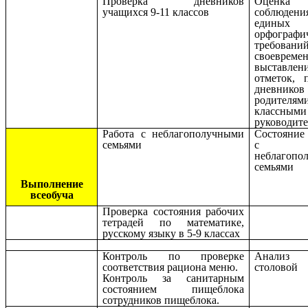
Проверка дневников
Оценка
учащихся 9-11 классов
соблюдени
единых
орфографи
требований
своевреме
выставлен
отметок, 
дневников
родите
классными
руководит
Работа с неблагополучными
Состояние
семьями
с
неблагопо
семьями
Выполнение
всеобуча
Проверка состояния рабочих
тетрадей по математике,
русскому языку в 5-9 классах
Контроль по проверке
Анализ 
соответствия рациона меню.
столовой
Контроль за санитарным
состоянием пищеблока
сотрудников пищеблока.