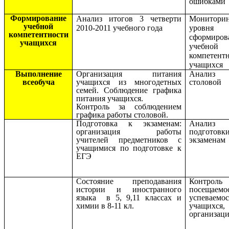
ошибками
Формирование
Анализ итогов 3 четверти
Монитори
учебной
2010-2011 учебного года
уровня
компетентности
сформиров
учащихся
учебной
компетент
учащихся
Выполнение
Организация питания
Анализ 
всеобуча
учащихся из многодетных
столовой
семей. Соблюдение графика
питания учащихся.
Контроль за соблюдением
графика работы столовой.
Подготовка к экзаменам:
Анализ
организация работы
подгот
учителей предметников с
экзаменам
учащимися по подготовке к
ЕГЭ
Состояние преподавания
Контро
истории и иностранного
посещаем
языка в 5, 9,11 классах и
успеваемо
химии в 8-11 кл.
учащих
организац
уче