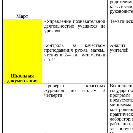
родите
классными
руководит
Март
«Управление познавательной
Тематичес
деятельностью учащихся на
уроках»
Контроль за качеством
Анализ 
преподавания рус-яз. матем..
учителей
чтения в 2-4 кл., математики
в 5-11
Школьная
документация
Проверка классных
Выполнен
журналов по итогам 3
государст
четверти
прогр
предусмот
минимума
контрольн
практическ
лаборатор
работ по п
за 1 полуг