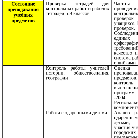
Проверка тетрадей для
Частота
Состояние
контрольных работ и рабочих
проведени
преподавания
тетрадей 5-9 классов
контрольн
учебных
проверок
предметов
учащихся. 
проверок.
Соблюдени
единых
орфографи
требований
качество п
система ра
ошибками
Контроль работы учителей
Оценка к
истории, обществознания,
преподава
географии
предметов,
контро
выполнени
програ
-20
Региональ
компонент
Работа с одаренными детьми
Анализ р
одаренным
детьми,
участия уч
городских
предметны