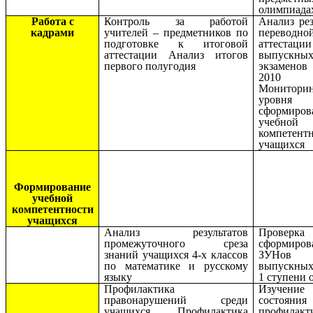
олимпиада
Работа с
Контроль за работой
Анализ рез
кадрами
учителей – предметников по
переводно
подготовке к итоговой
аттест
аттестации Анализ итогов
выпускны
первого полугодия
экзаменов 
2010 
Монитори
уровня
сформиров
учебной
компетент
учащихся
Формирование
учебной
компетентности
учащихся
Анализ результатов
Проверка
промежуточного среза
сформиров
знаний учащихся 4-х классов
ЗУН
по математике и русскому
выпускных
языку
1 ступени 
Профилактика
Изучение
правонарушений среди
состояния
учащихся. Профилактика
профилакт