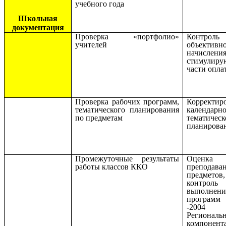
учебного года
Школьная
документация
Проверка «портфолио»
Контроль
учителей
объективн
начислени
стимулир
части опла
Проверка рабочих программ,
Корректир
тематического планирования
календарно
по предметам
тематическ
планирова
Промежуточные результаты
Оценка к
работы классов ККО
преподава
предметов,
контро
выполнени
програ
-20
Региональ
компонент