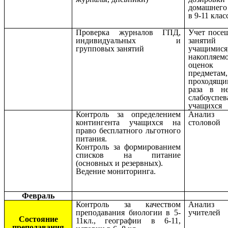
домашнего
в 9-11 клас
Проверка журналов ГПД,
Учет посе
индивидуальных и
занятий
групповых занятий
учащимися
накопляемо
оцено
предметам,
проходя
раза в н
слабоуспе
учащихся
Контроль за определением
Анализ 
контингента учащихся на
столов
право бесплатного льготного
питания.
Контроль за формированием
списков на питание
(основных и резервных).
Ведение мониторинга.
Февраль
Контроль за качеством
Анализ 
преподавания биологии в 5-
учителей
Состояние
11кл., географии в 6-11,
преподавания