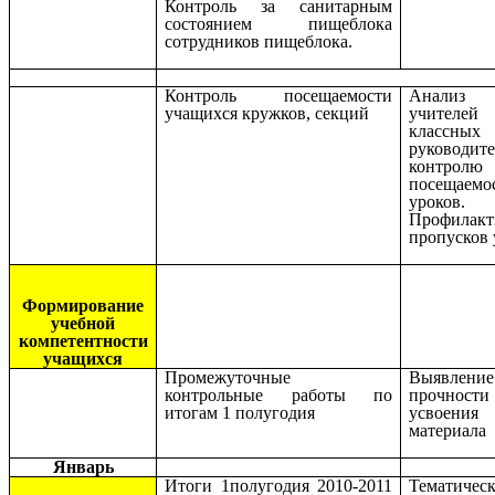
Контроль за санитарным
состоянием пищеблока
сотрудников пищеблока.
Контроль посещаемости
Анализ 
учащихся кружков, секций
учите
классных
руководит
контролю
посещаемо
уроков.
Профилакт
пропусков 
Формирование
учебной
компетентности
учащихся
Промежуточные
Выявление
контрольные работы по
прочности
итогам 1 полугодия
усвоения
материала
Январь
Итоги 1полугодия 2010-2011
Тематичес