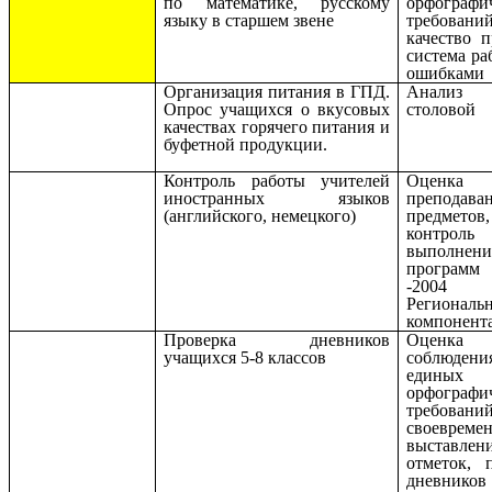
по математике, русскому
орфографи
языку в старшем звене
требований
качество п
система ра
ошибками
Организация питания в ГПД.
Анализ 
Опрос учащихся о вкусовых
столов
качествах горячего питания и
буфетной продукции.
Контроль работы учителей
Оценка к
иностранных языков
преподава
(английского, немецкого)
предметов,
контро
выполнени
програ
-20
Региональ
компонент
Проверка дневников
Оценка
учащихся 5-8 классов
соблюдени
единых
орфографи
требований
своевреме
выставлен
отметок, 
дневников