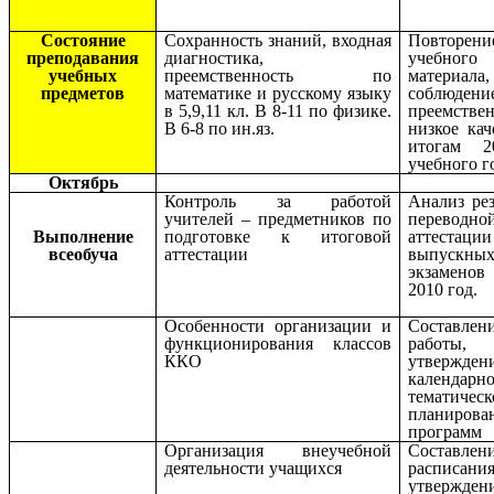
Состояние
Сохранность знаний, входная
Повторени
преподавания
диагностика,
учебного
учебных
преемственность по
материала,
предметов
математике и русскому языку
соблюдени
в 5,9,11 кл. В 8-11 по физике.
преемствен
В 6-8 по ин.яз.
низкое кач
итогам 20
учебного г
Октябрь
Контроль за работой
Анализ рез
учителей – предметников по
переводно
Выполнение
подготовке к итоговой
аттест
всеобуча
аттестации
выпускны
экзаменов 
2010 год.
Особенности организации и
Составлен
функционирования классов
работы,
ККО
утвержден
календарно
тематическ
планиро
программ
Организация внеучебной
Составлен
деятельности учащихся
расписания
утвержден