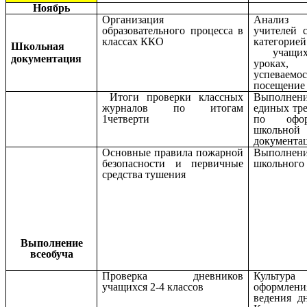
Ноябрь
Организация
Анализ 
образовательного процесса в
учителей 
классах ККО
категорией
Школьная
учащих
документация
урока
успевае
посещение
Итоги проверки классных
Выполнен
журналов по итогам
единых тр
1четверти
по офор
школьной
документа
Основные правила пожарной
Выполнен
безопасности и первичные
школьного
средства тушения
Выполнение
всеобуча
Проверка дневников
Культура
учащихся 2-4 классов
оформл
ведения д