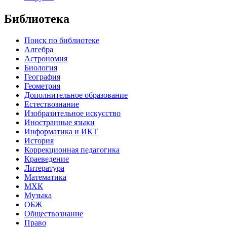
Библиотека
Поиск по библиотеке
Алгебра
Астрономия
Биология
География
Геометрия
Дополнительное образование
Естествознание
Изобразительное искусство
Иностранные языки
Информатика и ИКТ
История
Коррекционная педагогика
Краеведение
Литература
Математика
МХК
Музыка
ОБЖ
Обществознание
Право