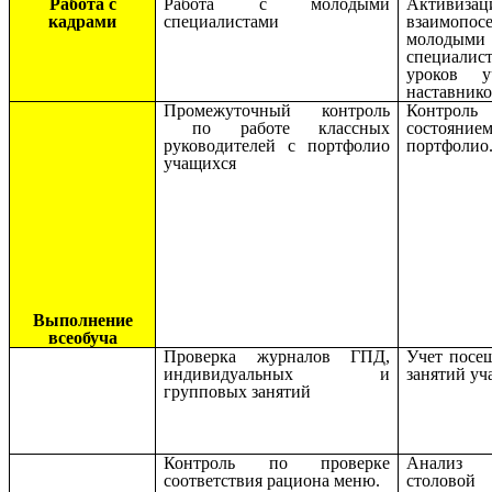
Работа с
Работа с молодыми
Активизац
кадрами
специалистами
взаимопос
молодыми
специалис
уроков уч
наставник
Промежуточный контроль
Контро
по работе классных
состояние
руководителей с портфолио
портфолио
учащихся
Выполнение
всеобуча
Проверка журналов ГПД,
Учет посе
индивидуальных и
занятий у
групповых занятий
Контроль по проверке
Анализ 
соответствия рациона меню.
столовой