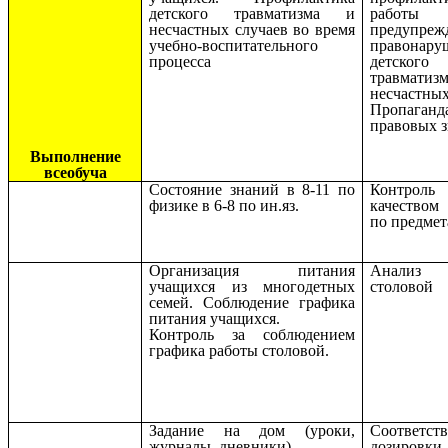
детского травматизма и
работ
несчастных случаев во время
предупреж
учебно-воспитательного
правонару
процесса
детского
травмат
несчастны
Пропаганд
правовых з
Выполнение
всеобуча
Состояние знаний в 8-11 по
Контро
физике в 6-8 по ин.яз.
качеством
по предмет
Организация питания
Анализ 
учащихся из многодетных
столовой
семей. Соблюдение графика
питания учащихся.
Контроль за соблюдением
графика работы столовой.
Задание на дом (уроки,
Соответст
журналы, дневники)
дозировки