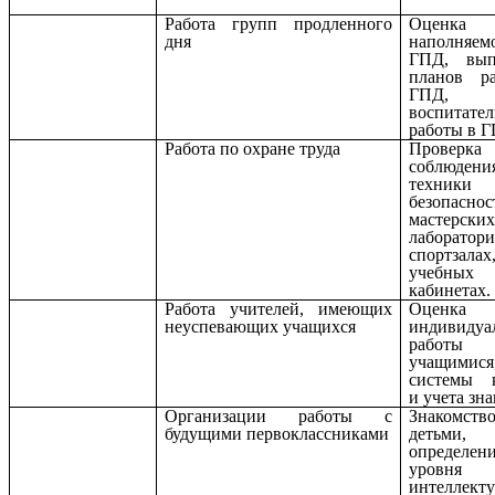
Работа групп продленного
Оценка
дня
наполняем
ГПД, вып
планов р
ГПД, а
воспитате
работы в Г
Работа по охране труда
Проверка
соблюдени
техники
безопас
мастерских
лаборатори
спортзалах
учебных
кабинетах.
Работа учителей, имеющих
Оценка
неуспевающих учащихся
индивидуа
рабо
учащимися
системы к
и учета зн
Организации работы с
Знаком
будущими первоклассниками
детьми,
определен
уровня
интеллекту