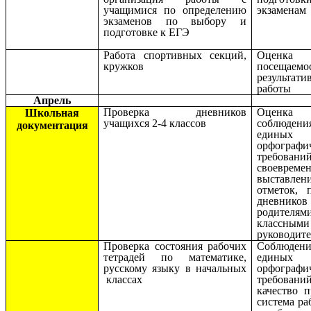
учащимися по определению
экзаменам
экзаменов по выбору и
подготовке к ЕГЭ
Работа спортивных секций,
Оценка
кружков
посещае
результати
работы
Апрель
Проверка дневников
Оценка
Школьная
учащихся 2-4 классов
соблюдени
документация
единых
орфографи
требований
своевреме
выставлен
отметок, 
дневников
родите
классными
руководит
Проверка состояния рабочих
Соблюдени
тетрадей по математике,
единых
русскому языку в начальных
орфографи
классах
требований
качество п
система ра