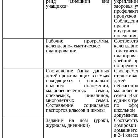
рейд «Внешний вид
укреплени
учащихся»
здоровья у
профилакт
пропусков
Соблюдени
правил
внутришко
поведения.
Рабочие программы,
Соответст
календарно-тематическое
календарно
планирование.
тематическ
планирова
учебной п
по предмет
Составление банка данных
Своевреме
детей проживающих в семьях
отслежива
находящихся в социально
дете
опасном положении,
неблагопо
малообеспеченных семей,
малообесп
опекаемых, инвалидов,
семей. Вы
многодетных семей.
единых тр
Составление социальных
по офор
паспортов классов и школы
школьной
документа
Задание на дом (уроки,
Соответст
журналы, дневники)
дозировки
домашнего
в 2-4 класс