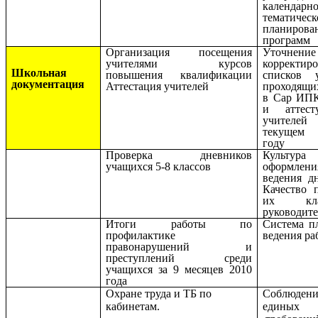
календарно
тематическ
планиро
программ
Организация посещения
Уточне
учителями курсов
корректиро
Школьная
повышения квалификации
списков у
документация
Аттестация учителей
проходящи
в Сар ИП
и аттест
учите
текущем 
году
Проверка дневников
Культура
учащихся 5-8 классов
оформл
ведения д
Качество 
их кла
руководит
Итоги работы по
Система п
профилактике
ведения ра
правонарушений и
преступлений среди
учащихся за 9 месяцев 2010
года
Охране труда и ТБ по
Соблюдени
кабинетам.
единых