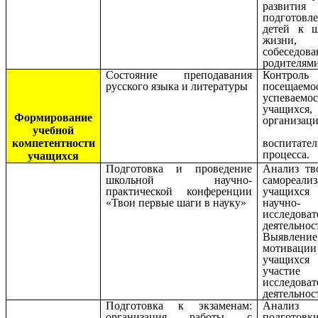
разви
подготовл
детей к ш
жизни,
собеседо
родителям
Состояние преподавания
Контро
русского языка и литературы
посещаем
успеваемо
учащих
Формирование
организац
учебной
уче
компетентности
воспитател
процесса.
учащихся
Подготовка и проведение
Анализ тв
школьной научно-
самореали
практической конференции
учащихся
«Твои первые шаги в науку»
научно-
исследоват
деятельнос
Выявление
мотивации
учащих
участ
исследоват
деятельнос
Подготовка к экзаменам:
Анализ
организация работы с
подгот