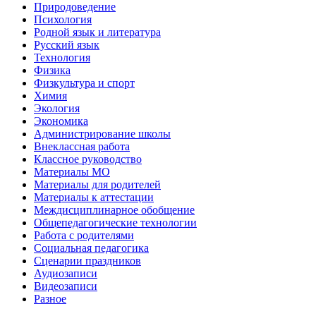
Природоведение
Психология
Родной язык и литература
Русский язык
Технология
Физика
Физкультура и спорт
Химия
Экология
Экономика
Администрирование школы
Внеклассная работа
Классное руководство
Материалы МО
Материалы для родителей
Материалы к аттестации
Междисциплинарное обобщение
Общепедагогические технологии
Работа с родителями
Социальная педагогика
Сценарии праздников
Аудиозаписи
Видеозаписи
Разное