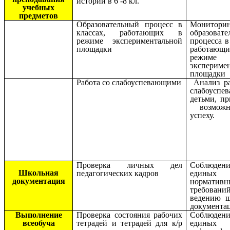
истории в 6 -8 кл.
учебных
предметов
Образовательный процесс в
Монитори
классах, работающих в
образовате
режиме экспериментальной
процесса в
площадки
работа
режиме
экспериме
площадки
Работа со слабоуспевающими
Анализ ра
слабоуспе
детьми, п
возможн
успеху.
Проверка личных дел
Соблюдени
Школьная
педагогических кадров
единых
документация
нормативн
требова
ведению ш
документа
Выполнение
Проверка состояния рабочих
Соблюдени
всеобуча
тетрадей и тетрадей для к/р
единых