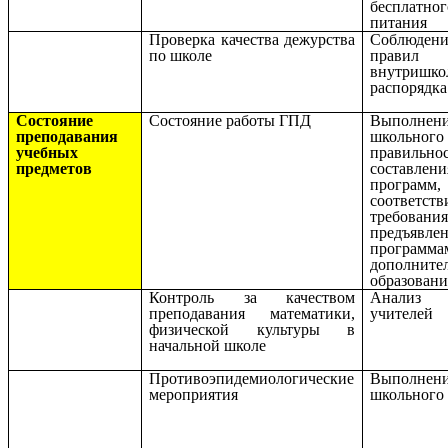
бесплатног
питания
Проверка качества дежурства
Соблюдени
по школе
правил
внутришко
распорядка
Состояние
Состояние работы ГПД
Выполнен
преподавания
школьного
учебных
правильно
предметов
составлени
программ,
соответств
требования
предъявл
программа
дополните
образовани
Контроль за качеством
Анализ 
преподавания математики,
учителей
физической культуры в
начальной школе
Противоэпидемиологические
Выполнен
мероприятия
школьного