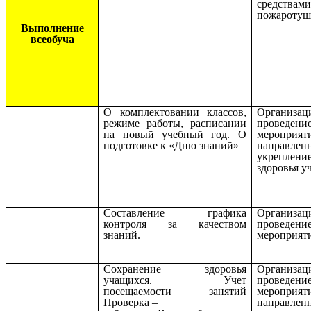
средствам
пожаротуш
Выполнение
всеобуча
О комплектовании классов,
Организ
режиме работы, расписании
проведени
на новый учебный год. О
мероприят
подготовке к «Дню знаний»
направле
укреплени
здоровья у
Составление графика
Организ
контроля за качеством
проведени
знаний.
мероприят
Сохранение здоровья
Организ
учащихся. Учет
проведени
посещаемости занятий
мероприят
Проверка –
направле