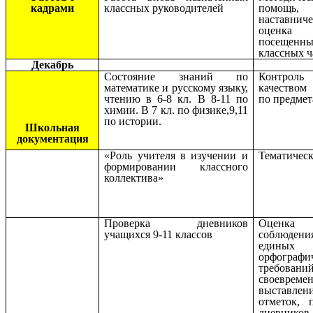
кадрами
классных руководителей
помощь,
наставниче
оценка
посещенн
классных ч
Декабрь
Состояние знаний по
Контро
математике и русскому языку,
качеством
чтению в 6-8 кл. В 8-11 по
по предмет
химии. В 7 кл. по физике,9,11
по истории.
Школьная
документация
«Роль учителя в изучении и
Тематичес
формировании классного
коллектива»
Проверка дневников
Оценка
учащихся 9-11 классов
соблюдени
единых
орфографи
требований
своевреме
выставлен
отметок, 
дневников