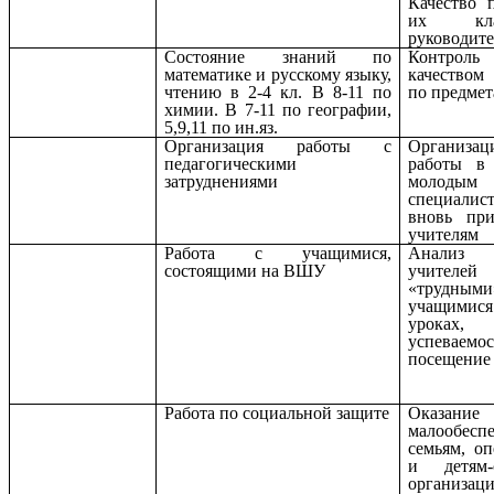
Качество 
их кла
руководит
Состояние знаний по
Контро
математике и русскому языку,
качеством
чтению в 2-4 кл. В 8-11 по
по предмет
химии. В 7-11 по географии,
5,9,11 по ин.яз.
Организация работы с
Организац
педагогическими
работы в
затруднениями
молодым
специал
вновь пр
учителям
Работа с учащимися,
Анализ 
состоящими на ВШУ
учите
«трудными
учащим
урока
успевае
посещение
Работа по социальной защите
Оказание
малообесп
семьям, о
и детям-с
организац