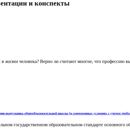
езентации и конспекты
х в жизни человека? Верно ли считают многие, что профессию в
ации выпускника общеобразовательной школы (в современных условиях с учетом тре
ьном государственном образовательном стандарте основного общ