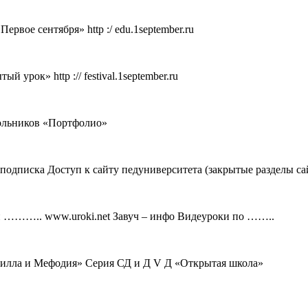
рвое сентября» http :/ edu.1september.ru
урок» http :// festival.1september.ru
кольников «Портфолио»
 подписка Доступ к сайту педуниверситета (закрытые разделы с
й ……….. www.uroki.net Завуч – инфо Видеуроки по ……..
рилла и Мефодия» Серия СД и Д V Д «Открытая школа»