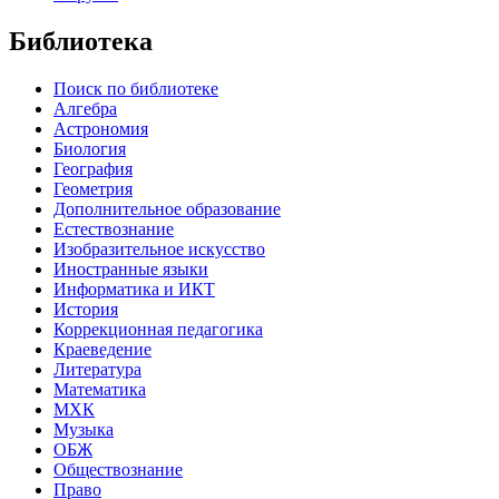
Библиотека
Поиск по библиотеке
Алгебра
Астрономия
Биология
География
Геометрия
Дополнительное образование
Естествознание
Изобразительное искусство
Иностранные языки
Информатика и ИКТ
История
Коррекционная педагогика
Краеведение
Литература
Математика
МХК
Музыка
ОБЖ
Обществознание
Право