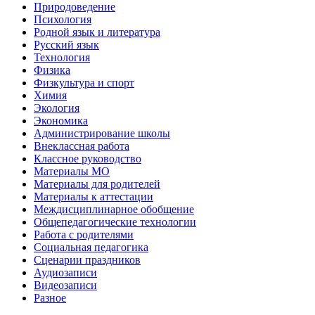
Природоведение
Психология
Родной язык и литература
Русский язык
Технология
Физика
Физкультура и спорт
Химия
Экология
Экономика
Администрирование школы
Внеклассная работа
Классное руководство
Материалы МО
Материалы для родителей
Материалы к аттестации
Междисциплинарное обобщение
Общепедагогические технологии
Работа с родителями
Социальная педагогика
Сценарии праздников
Аудиозаписи
Видеозаписи
Разное