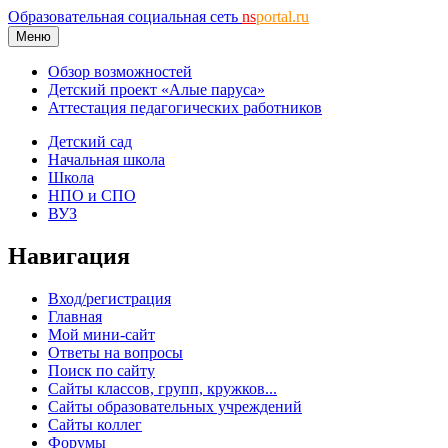
Образовательная социальная сеть
ns
portal.ru
Меню
Обзор возможностей
Детский проект «Алые паруса»
Аттестация педагогических работников
Детский сад
Начальная школа
Школа
НПО и СПО
ВУЗ
Навигация
Вход/регистрация
Главная
Мой мини-сайт
Ответы на вопросы
Поиск по сайту
Сайты классов, групп, кружков...
Сайты образовательных учреждений
Сайты коллег
Форумы