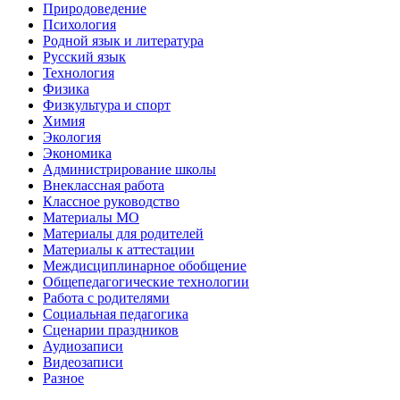
Природоведение
Психология
Родной язык и литература
Русский язык
Технология
Физика
Физкультура и спорт
Химия
Экология
Экономика
Администрирование школы
Внеклассная работа
Классное руководство
Материалы МО
Материалы для родителей
Материалы к аттестации
Междисциплинарное обобщение
Общепедагогические технологии
Работа с родителями
Социальная педагогика
Сценарии праздников
Аудиозаписи
Видеозаписи
Разное