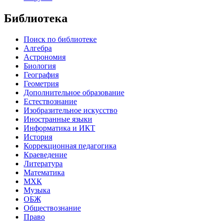
Библиотека
Поиск по библиотеке
Алгебра
Астрономия
Биология
География
Геометрия
Дополнительное образование
Естествознание
Изобразительное искусство
Иностранные языки
Информатика и ИКТ
История
Коррекционная педагогика
Краеведение
Литература
Математика
МХК
Музыка
ОБЖ
Обществознание
Право