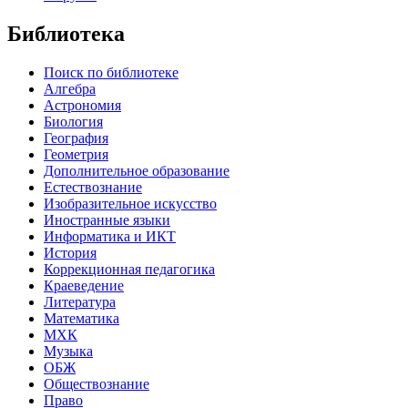
Библиотека
Поиск по библиотеке
Алгебра
Астрономия
Биология
География
Геометрия
Дополнительное образование
Естествознание
Изобразительное искусство
Иностранные языки
Информатика и ИКТ
История
Коррекционная педагогика
Краеведение
Литература
Математика
МХК
Музыка
ОБЖ
Обществознание
Право