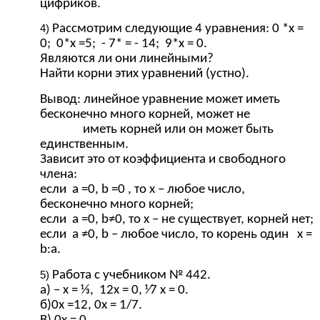
цифриков.
Рассмотрим следующие 4 уравнения: 0 *х =
0; 0*х =5; - 7* = - 14; 9*х = 0.
Являются ли они линейными?
Найти корни этих уравнений (устно).
Вывод: линейное уравнение может иметь
бесконечно много корней, может не
иметь корней или он может быть
единственным.
Зависит это от коэффициента и свободного
члена:
если а =0, b =0 , то х – любое число,
бесконечно много корней;
если а =0, b≠0, то х – не существует, корней нет;
если а ≠0, b – любое число, то корень один х =
b:а.
Работа с учебником № 442.
а) – х = ⅓, 12х = 0, ⅟7 х = 0.
б)0х =12, 0х = 1/7.