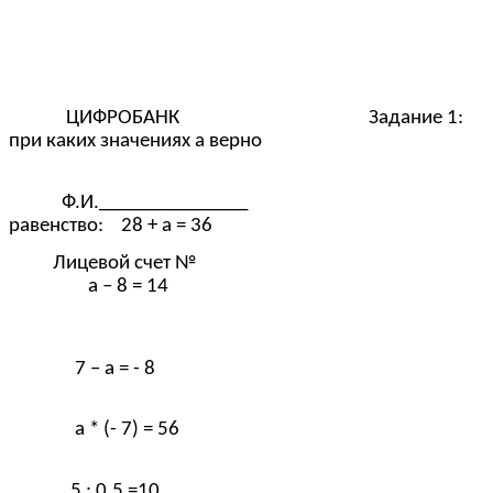
ЦИФРОБАНК Задание 1:
при каких значениях а верно
Ф.И._______________
равенство: 28 + а = 36
Лицевой счет №
а – 8 = 14
7 – а = - 8
а * (- 7) = 56
5 : 0,5 =10