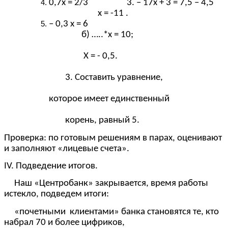
0,7х = 2/3 3. – 17х + 3 = 7,5 – 4,5
х = -11 .
– 0,3 х = 6
б) …..*х = 10;
Х = - 0,5.
3. Составить уравнение,
которое имеет единственный
корень, равный 5.
Проверка: по готовым решениям в парах, оценивают
и заполняют «лицевые счета».
IV. Подведение итогов.
Наш «Центробанк» закрывается, время работы
истекло, подведем итоги:
«почетными клиентами» банка становятся те, кто
набрал 70 и более цифриков,