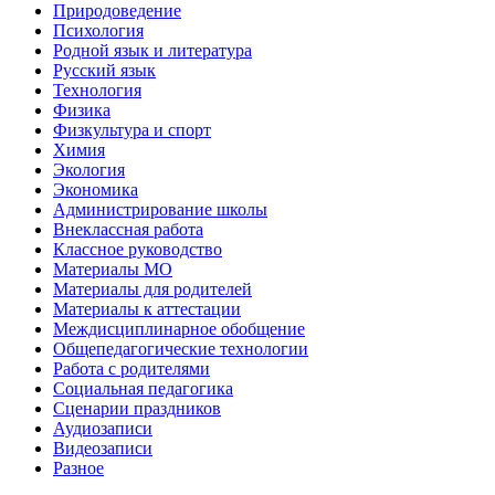
Природоведение
Психология
Родной язык и литература
Русский язык
Технология
Физика
Физкультура и спорт
Химия
Экология
Экономика
Администрирование школы
Внеклассная работа
Классное руководство
Материалы МО
Материалы для родителей
Материалы к аттестации
Междисциплинарное обобщение
Общепедагогические технологии
Работа с родителями
Социальная педагогика
Сценарии праздников
Аудиозаписи
Видеозаписи
Разное