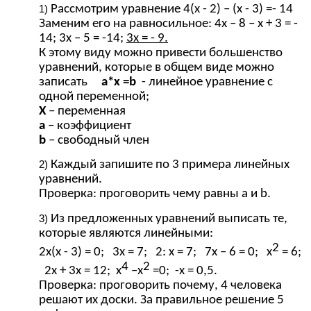
Рассмотрим уравнение 4(х - 2) – (х - 3) =- 14
Заменим его на равносильное: 4х – 8 – х + 3 = -
14; 3х – 5 = -14;
3х = - 9.
К этому виду можно привести большенство
уравнений, которые в общем виде можно
записать
а*х =b
- линейное уравнение с
одной переменной;
Х
– переменная
а
– коэффициент
b
– свободный член
Каждый запишите по 3 примера линейных
уравнений.
Проверка: проговорить чему равны а и b.
Из предложенных уравнений выписать те,
которые являются линейными:
2
2х(х - 3) = 0; 3х = 7; 2: х = 7; 7х – 6 = 0; х
= 6;
4
2
2х + 3х = 12; х
–х
=0; -х = 0,5.
Проверка: проговорить почему, 4 человека
решают их доски. За правильное решение 5