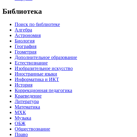
Библиотека
Поиск по библиотеке
Алгебра
Астрономия
Биология
География
Геометрия
Дополнительное образование
Естествознание
Изобразительное искусство
Иностранные языки
Информатика и ИКТ
История
Коррекционная педагогика
Краеведение
Литература
Математика
МХК
Музыка
ОБЖ
Обществознание
Право