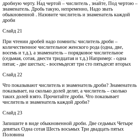
дробную черту. Над чертой – числитель , знайте, Под чертою –
знаменатель. Дробь такую, непременно, Надо звать
обыкновенной . Назовите числитель и знаменатель каждой
дроби
Слайд 21
При чтении дробей надо помнить: числитель дроби –
количественное числительное женского рода (одна, две,
восемь и т.д.), а знаменатель – порядковое числительное
(седьмая, сотая, двести тридцатая и т.д.) Например: - одна
пятая; - две шестых; - восемьдесят три сто пятьдесят вторых
Слайд 22
Что показывают числитель и знаменатель дроби? Знаменатель
показывает, на сколько долей делят, а числитель – сколько
таких долей взято. Прочитайте дроби. Что показывает
числитель и знаменатель каждой дроби?
Слайд 23
Запишите в виде обыкновенной дроби. Две седьмых Четыре
девятых Одна сотая Шесть восьмых Три двадцать пятых
Половина