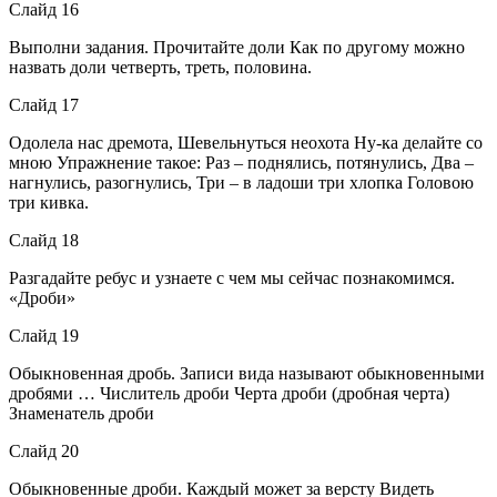
Слайд 16
Выполни задания. Прочитайте доли Как по другому можно
назвать доли четверть, треть, половина.
Слайд 17
Одолела нас дремота, Шевельнуться неохота Ну-ка делайте со
мною Упражнение такое: Раз – поднялись, потянулись, Два –
нагнулись, разогнулись, Три – в ладоши три хлопка Головою
три кивка.
Слайд 18
Разгадайте ребус и узнаете с чем мы сейчас познакомимся.
«Дроби»
Слайд 19
Обыкновенная дробь. Записи вида называют обыкновенными
дробями … Числитель дроби Черта дроби (дробная черта)
Знаменатель дроби
Слайд 20
Обыкновенные дроби. Каждый может за версту Видеть