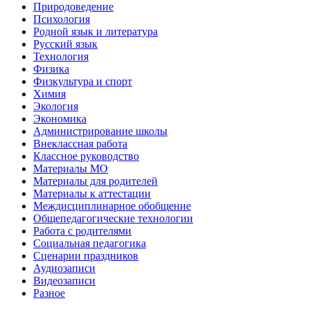
Природоведение
Психология
Родной язык и литература
Русский язык
Технология
Физика
Физкультура и спорт
Химия
Экология
Экономика
Администрирование школы
Внеклассная работа
Классное руководство
Материалы МО
Материалы для родителей
Материалы к аттестации
Междисциплинарное обобщение
Общепедагогические технологии
Работа с родителями
Социальная педагогика
Сценарии праздников
Аудиозаписи
Видеозаписи
Разное