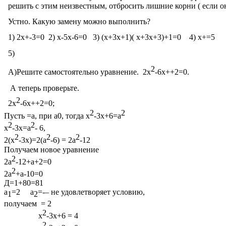
решить с этим неизвестным, отбросить лишние корни ( если он
Устно. Какую замену можно выполнить?
1) 2х+-3=0 2) х-5х-6=0 3) (х+3х+1)( х+3х+3)+1=0 4) х+=5
5)
2
А)Решите самостоятельно уравнение. 2х
-6х++2=0.
А теперь проверьте.
2
2х
-6х++2=0;
2
2
Пусть =а, при а0, тогда х
-3х+6=а
2
2
х
-3х=а
- 6,
2
2
2
2(х
-3х)=2(а
-6) = 2а
-12
Получаем новое уравнение
2
2а
-12+а+2=0
2
2а
+а-10=0
Д=1+80=81
а
=2 а
=-– не удовлетворяет условию,
1
2
получаем = 2
2
х
-3х+6 = 4
2