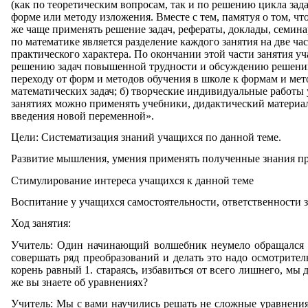
(как по теоретическим вопросам, так и по решению цикла зада
форме или методу изложения. Вместе с тем, памятуя о том, чт
же чаще применять решение задач, рефераты, доклады, семин
по математике является разделение каждого занятия на две ча
практического характера. По окончании этой части занятия у
решению задач повышенной трудности и обсуждению решений 
переходу от форм и методов обучения в школе к формам и мет
математических задач; б) творческие индивидуальные работ
занятиях можно применять учебники, дидактический материал,
введения новой переменной».
Цели: Систематизация знаний учащихся по данной теме.
Развитие мышления, умения применять полученные знания п
Стимулирование интереса учащихся к данной теме
Воспитание у учащихся самостоятельности, ответственности з
Ход занятия:
Учитель: Один начинающий волшебник неумело обращался с 
совершать ряд преобразований и делать это надо осмотрител
корень равный 1. стараясь, избавиться от всего лишнего, мы
же вы знаете об уравнениях?
Учитель: Мы с вами научились решать не сложные уравнения