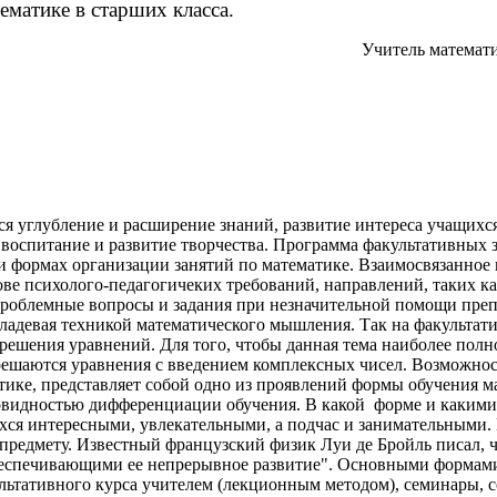
матике в старших класса.
Учитель матем
я углубление и расширение знаний, развитие интереса учащихся
 воспитание и развитие творчества. Программа факультативных з
 и формах организации занятий по математике. Взаимосвязанное
ве психолого-педагогичеких требований, направлений, таких ка
роблемные вопросы и задания при незначительной помощи преп
владевая техникой математического мышления. Так на факультати
решения уравнений. Для того, чтобы данная тема наиболее пол
 решаются уравнения с введением комплексных чисел. Возможнос
ке, представляет собой одно из проявлений формы обучения м
овидностью дифференциации обучения. В какой форме и какими
ихся интересными, увлекательными, а подчас и занимательными.
предмету. Известный французский физик Луи де Бройль писал, ч
беспечивающими ее непрерывное развитие". Основными формами
льтативного курса учителем (лекционным методом), семинары, с