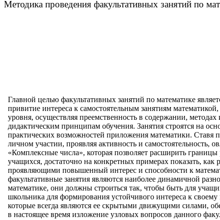
Методика проведения факультативных занятий по мате
Главной целью факультативных занятий по математике являетс
привитие интереса к самостоятельным занятиям математикой,
уровня, осуществляя преемственность в содержании, методах
дидактическим принципам обучения. Занятия строятся на осно
практических возможностей приложения математики. Ставя п
личном участии, проявляя активность и самостоятельность, о
«Комплексные числа», которая позволяет расширить границы 
учащихся, достаточно на конкретных примерах показать, как
проявляющими повышенный интерес и способности к математи
факультативные занятия являются наиболее динамичной разн
математике, они должны строиться так, чтобы быть для учащ
школьника для формирования устойчивого интереса к своему 
которые всегда являются ее скрытыми движущими силами, о
в настоящее время изложение узловых вопросов данного факу