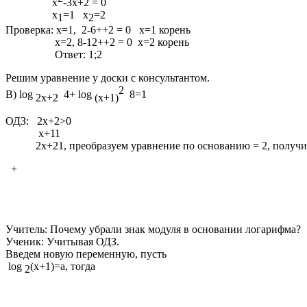
х
-3х+2 = 0
х
=1 х
=2
1
2
Проверка: х=1, 2-6++2 = 0 х=1 корень
х=2, 8-12++2 = 0 х=2 корень
Ответ: 1;2
Решим уравнение у доски с консультантом.
2
В) log
4+ log
8=1
2x+2
(x+1)
ОДЗ: 2х+2>0
х+11
2х+21, преобразуем уравнение по основанию = 2, получ
+
Учитель: Почему убрали знак модуля в основании логарифма?
Ученик: Учитывая ОДЗ.
Введем новую переменную, пусть
log
(х+1)=а, тогда
2