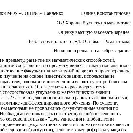
атики МОУ «СОШ№3» Панченко Галина Константиновна
Эх! Хорошо б успеть по математике
Оценку высшую завоевать заранее,
Чтоб вспомнил кто-то: «Да! Он был –Романтиком!
Но хорошо решал по алгебре задания.
 к предмету, развитие их математических способностей,
анятий составляется по предмету, включая задачи повышенного
 построение факультативных занятий не должно противоречить
к изучение на основе известных знаний, использование
одавателя, школьники постепенно изучают курс при большом
вных занятиях в 10 классе можно рассмотреть тему
но способствовала углублению математических знаний
ть 1-2 часа в неделю дополнительно работать со школьниками,
атематике - дифференцированного обучения. По существу
 бы методами не проводились факультативные занятия по
 Необходимо использовать естественную любознательность
то современная наука - "дочь удивления и любопытства,
 проведения факультативных занятий по математике являются
обеседования (дискуссии), решение задач, рефераты учащихся