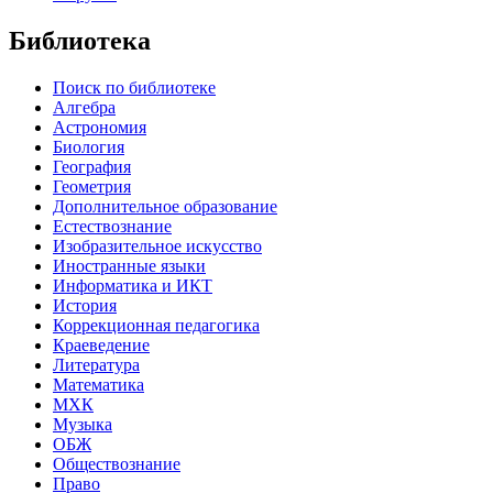
Библиотека
Поиск по библиотеке
Алгебра
Астрономия
Биология
География
Геометрия
Дополнительное образование
Естествознание
Изобразительное искусство
Иностранные языки
Информатика и ИКТ
История
Коррекционная педагогика
Краеведение
Литература
Математика
МХК
Музыка
ОБЖ
Обществознание
Право