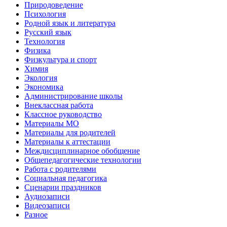
Природоведение
Психология
Родной язык и литература
Русский язык
Технология
Физика
Физкультура и спорт
Химия
Экология
Экономика
Администрирование школы
Внеклассная работа
Классное руководство
Материалы МО
Материалы для родителей
Материалы к аттестации
Междисциплинарное обобщение
Общепедагогические технологии
Работа с родителями
Социальная педагогика
Сценарии праздников
Аудиозаписи
Видеозаписи
Разное