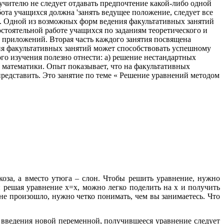
 учителю не следует отдавать предпочтение какой-либо одной
бота учащихся должна 'занять ведущее положение, следует все
ы. Одной из возможных форм ведения факультативных занятий
остоятельной работе учащихся по заданиям теоретического и
е приложений. Вторая часть каждого занятия посвящена
я факультативных занятий может способствовать успешному
го изучения полезно отнести: а) решение нестандартных
 математики. Опыт показывает, что на факультативных
представить. Это занятие по теме « Решение уравнений методом
оза, а вместо утюга – слон. Чтобы решить уравнение, нужно
: решая уравнение х=х, можно легко поделить на х и получить
 не произошло, нужно четко понимать, чем вы занимаетесь. Что
 введения новой переменной, получившееся уравнение следует