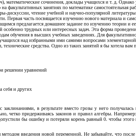
ч), математические сочинения, доклады учащихся и т. д. Однако
о на факультативных занятиях по математике самостоятельная ра
ары-дискуссии, чтение учебной и научно-популярной литератур
сти. Первая часть посвящается изучению нового материала и сам
чащимся предлагается домашнее задание по изучению теории и е
особенно трудных или интересных задач. Эта форма проведени
одам обучения в высших учебных заведениях. Для факультативно
ы учащихся над избранными ими самими вопросами элементарной
 технические средства. Одно из таких занятий я бы хотела вам 
ри решении уравнений
а себя и других
заклинаниями, в результате вместо грозы у него получалась к
ьно, четко придерживаясь законов и правил алгебры. Например
 допустили бы ошибку и потеряли корень равный 0. чтобы этого
 методом введения новой переменной. Не забывайте, что после