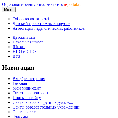
Образовательная социальная сеть
ns
portal.ru
Меню
Обзор возможностей
Детский проект «Алые паруса»
Аттестация педагогических работников
Детский сад
Начальная школа
Школа
НПО и СПО
ВУЗ
Навигация
Вход/регистрация
Главная
Мой мини-сайт
Ответы на вопросы
Поиск по сайту
Сайты классов, групп, кружков...
Сайты образовательных учреждений
Сайты коллег
Форумы