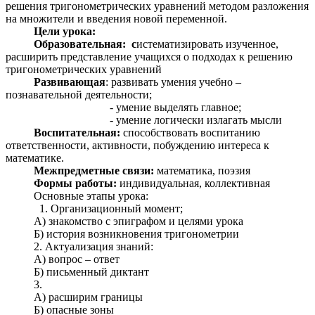
решения тригонометрических уравнений методом разложения
на множители и введения новой переменной.
Цели урока:
Образовательная: с
истематизировать изученное,
расширить представление учащихся о подходах к решению
тригонометрических уравнений
Развивающая
: развивать умения учебно –
познавательной деятельности;
- умение выделять главное;
- умение логически излагать мысли
Воспитательная:
способствовать воспитанию
ответственности, активности, побуждению интереса к
математике.
Межпредметные связи:
математика, поэзия
Формы работы:
индивидуальная, коллективная
Основные этапы урока:
Организационный момент;
А) знакомство с эпиграфом и целями урока
Б) история возникновения тригонометрии
2. Актуализация знаний:
А) вопрос – ответ
Б) письменный диктант
3.
А) расширим границы
Б) опасные зоны