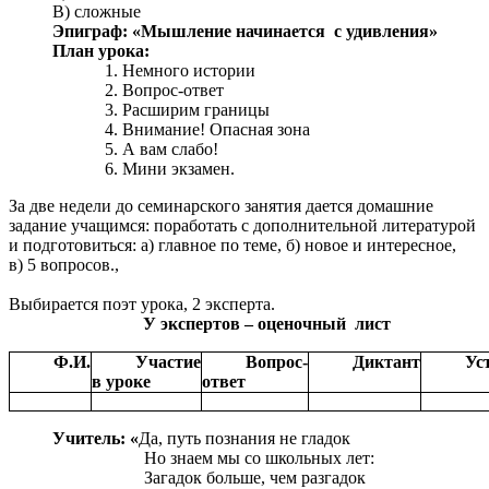
В) сложные
Эпиграф: «Мышление начинается с удивления»
План урока:
Немного истории
Вопрос-ответ
Расширим границы
Внимание! Опасная зона
А вам слабо!
Мини экзамен.
За две недели до семинарского занятия дается домашние
задание учащимся: поработать с дополнительной литературой
и подготовиться: а) главное по теме, б) новое и интересное,
в) 5 вопросов.,
Выбирается поэт урока, 2 эксперта.
У экспертов – оценочный лист
Ф.И.
Участие
Вопрос-
Диктант
Ус
в уроке
ответ
Учитель: «
Да, путь познания не гладок
Но знаем мы со школьных лет:
Загадок больше, чем разгадок