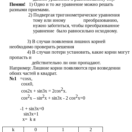
Помни!
1) Одно и то же уравнение можно решать
разными приемами.
2) Подвергая тригонометрическое уравнения
тому или иному преобразованию,
нужно заботиться, чтобы преобразованное
уравнение было равносильно исходному.
3) В случаи появления лишних корней
необходимо проверить решения
4) В случаи потери установить, какие корни могут
пропасть и
действительно ли они пропадают.
Например: Лишние корни появляются при возведении
обоих частей в квадрат.
№1
=cosx,
cosx0,
2
cos2x + sin3x = 2cos
x.
2
2
2
cos
x – sin
x + sin3x - 2 cos
x=0
-1 + sin3x=0
sin3x=1
x= k я
k
0
1
2