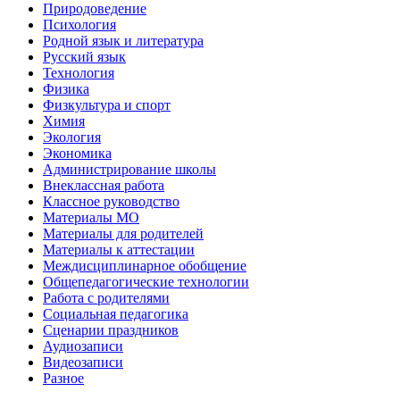
Природоведение
Психология
Родной язык и литература
Русский язык
Технология
Физика
Физкультура и спорт
Химия
Экология
Экономика
Администрирование школы
Внеклассная работа
Классное руководство
Материалы МО
Материалы для родителей
Материалы к аттестации
Междисциплинарное обобщение
Общепедагогические технологии
Работа с родителями
Социальная педагогика
Сценарии праздников
Аудиозаписи
Видеозаписи
Разное