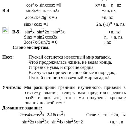
2
cos
x- sinxcosx =0 x=+n, +n, nz
B-4
sin3x+sinx =sin2x +2n, nz
2
2cos2x+2tg
x =5 +n, nz
n
sinx+cosx =1 2n, (-1)
+n, nz
2
2
2
B-5
sin
x+sin
2x =sin
3x
+
n, nz
Sinx = sin2xcos3x n, + n, nz
3cos7x-5sin7x = 0 , nz
Слово экспертам.
Поэт:
Пускай останется известный мир загадок,
Чтоб продолжалась жизнь, не ведая конца,
И трезвые умы, и строгие сердца,
Все чувства привести способные в порядок,
Пускай останется извечный мир загадок!
Учитель:
Мы расширили границы изученного, привели в
систему знания, теперь вам предстоит решить
зачёт и доказать, что вами получены крепкие
знания по этой теме.
Домашнее задание:
3
2
2cos4x-cos
x=2-16cos
x Ответ: +n; +2n, nz
2
2
2
2
sin
2x+sin
3x+sin
4x+sin
5x=2 +n, ; , n