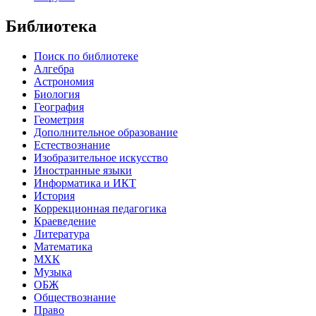
Библиотека
Поиск по библиотеке
Алгебра
Астрономия
Биология
География
Геометрия
Дополнительное образование
Естествознание
Изобразительное искусство
Иностранные языки
Информатика и ИКТ
История
Коррекционная педагогика
Краеведение
Литература
Математика
МХК
Музыка
ОБЖ
Обществознание
Право