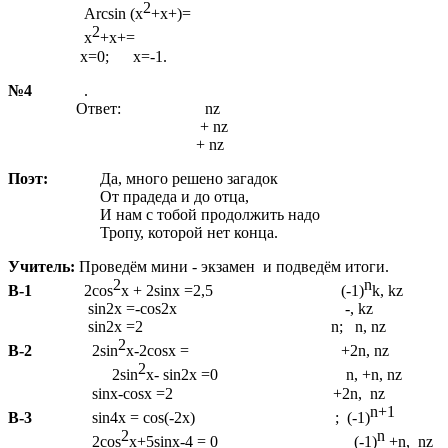
2
Arcsin (x
+x+)=
2
x
+x+=
х=0; х=-1.
№4
.
Ответ: nz
+ nz
+ nz
Поэт:
Да, много решено загадок
От прадеда и до отца,
И нам с тобой продолжить надо
Тропу, которой нет конца.
Учитель:
Проведём мини - экзамен и подведём итоги.
2
n
В-1
2cos
x + 2sinx =2,5 (-1)
k, kz
sin2x =-cos2x -, kz
sin2x =2 n; n, nz
2
B-2
2sin
x-2cosx = +2n, nz
2
2sin
x- sin2x =0 n, +n, nz
sinx-cosx =2 +2n, nz
n+1
B-3
sin4x = cos(-2x) ; (-1)
2
n
2cos
x+5sinx-4 = 0 (-1)
+n, nz