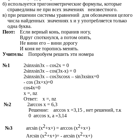
б) используется тригонометрические формулы, которые
справедливы не при всех значениях неизвестного.
в) при решении системы уравнений для обозначения целого
числа найденных значениях х и у употребляется только
одна буква.
Поэт:
Если верный конь, поранив ногу,
Вдруг споткнулся, а потом опять,
Не вини его – вини дорогу
И коня не торопись менять.
Учитель:
Попробуем решить эти номера
№1
2sinxsin3x – cos2x = 0
2sinxsin3x – cos(3x-x) = 0
2sinxsin3x – cos3xcosx – sin3xsinx=0
- cos (3x+x)=0
cos4x=0
x =, nz
Ответ: x =, nz
№2
2arccos x = 6,3
Решение: arccos x =3,15 , нет решений, т.к
0 arccos x, а
»
3,14
2
2
№3
arcsin (x
+x+) = arccos (x
+x+)
2
2
Arcsin (x
+x+)= - arcsin (x
+x+)