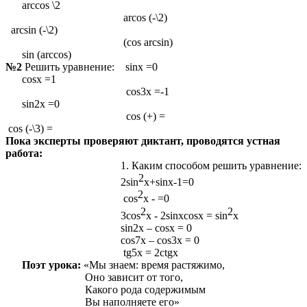
arccos \2
arcos (-\2)
arcsin (-\2)
(cos arcsin)
sin (arccos)
№2
Решить уравнение: sinx =0
cosx =1
cos3x =-1
sin2x =0
cos (+) =
cos (-\3) =
Пока эксперты проверяют диктант, проводятся устная
работа:
Каким способом решить уравнение:
2
2sin
x+sinx-1=0
2
cos
x - =0
2
2
3cos
x - 2sinxcosx = sin
x
sin2x – cosx = 0
cos7x – cos3x = 0
tg5x = 2ctgx
Поэт урока:
«Мы знаем: время растяжимо,
Оно зависит от того,
Какого рода содержимым
Вы наполняете его»