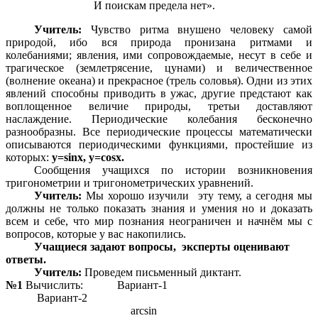
И поискам предела нет».
Учитель:
Чувство ритма внушено человеку самой
природой, ибо вся природа пронизана ритмами и
колебаниями; явления, ими сопровождаемые, несут в себе и
трагическое (землетрясение, цунами) и величественное
(волнение океана) и прекрасное (трель соловья). Одни из этих
явлений способны приводить в ужас, другие предстают как
воплощенное величие природы, третьи доставляют
наслаждение. Периодические колебания бесконечно
разнообразны. Все периодические процессы математически
описываются периодическими функциями, простейшие из
которых:
у=sinx, y=cosx.
Сообщения учащихся по истории возникновения
тригонометрии и тригонометрических уравнений.
Учитель:
Мы хорошо изучили эту тему, а сегодня мы
должны не только показать знания и умения но и доказать
всем и себе, что мир познания неограничен и начнём мы с
вопросов, которые у вас накопились.
Учащиеся задают вопросы, эксперты оценивают
ответы.
Учитель:
Проведем письменный диктант.
№1
Вычислить: Вариант-1
Вариант-2
arcsin