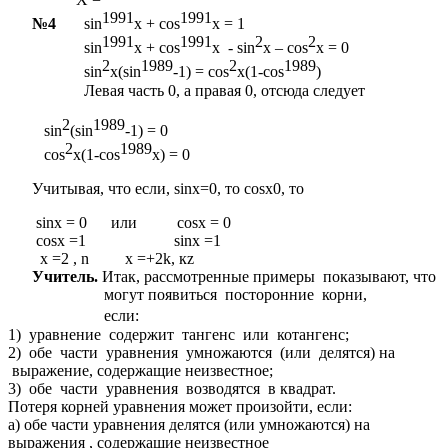
1991
1991
№4
sin
x + cos
x = 1
1991
1991
2
2
sin
x + cos
x - sin
x – cos
x = 0
2
1989
2
1989
sin
x(sin
-1) = cos
x(1-cos
)
Левая часть 0, а правая 0, отсюда следует
2
1989
sin
(sin
-1) = 0
2
1989
cos
x(1-cos
x) = 0
Учитывая, что если, sinx=0, то cosx0, то
sinx = 0 или cosx = 0
cosx =1 sinx =1
x =2 , n x =+2k, кz
Учитель.
Итак, рассмотренные примеры показывают, что
могут появиться посторонние корни,
если:
1) уравнение содержит тангенс или котангенс;
2) обе части уравнения умножаются (или делятся) на
выражение, содержащие неизвестное;
3) обе части уравнения возводятся в квадрат.
Потеря корней уравнения может произойти, если:
а) обе части уравнения делятся (или умножаются) на
выражения , содержащие неизвестное