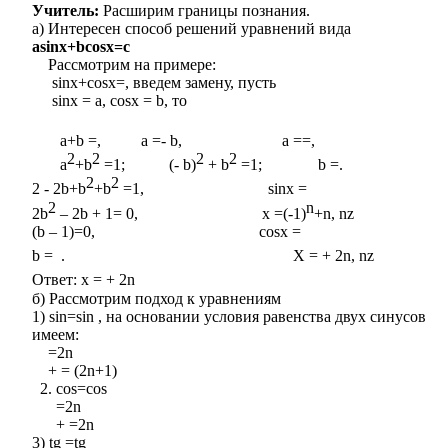
Учитель:
Расширим границы познания.
а) Интересен способ решений уравнений вида
asinx+bcosx=с
Рассмотрим на примере:
sinx+cosx=, введем замену, пусть
sinx = a, cosx = b, то
a+b =, a =- b, a ==,
2
2
2
2
a
+b
=1; (- b)
+ b
=1; b =.
2
2
2 - 2b+b
+b
=1, sinx =
2
n
2b
– 2b + 1= 0, x =(-1)
+n, nz
(b – 1)=0, cosx =
b = . X =
+ 2n, nz
Ответ: x =
+ 2n
б) Рассмотрим подход к уравнениям
1) sin=sin , на основании условия равенства двух синусов
имеем:
=2n
+ = (2n+1)
cos=cos
=2n
+ =2n
3) tg =tg