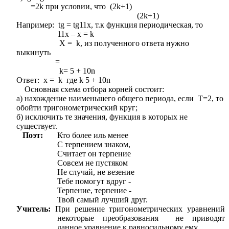
=2k при условии, что (2k+1)
(2k+1)
Например: tg = tg11х, т.к функция периодическая, то
11х – х = k
Х = k, из полученного ответа нужно
выкинуть
=
k= 5 + 10n
Ответ: х = k где k 5 + 10n
Основная схема отбора корней состоит:
а) нахождение наименьшего общего периода, если Т=2, то
обойти тригонометрический круг;
б) исключить те значения, функция в которых не
существует.
Поэт:
Кто более иль менее
С терпением знаком,
Считает он терпение
Совсем не пустяком
Не случай, не везение
Тебе помогут вдруг -
Терпение, терпение -
Твой самый лучший друг.
Учитель:
При решение тригонометрических уравнений
некоторые преобразования не приводят
данное уравнение к равносильному ему.