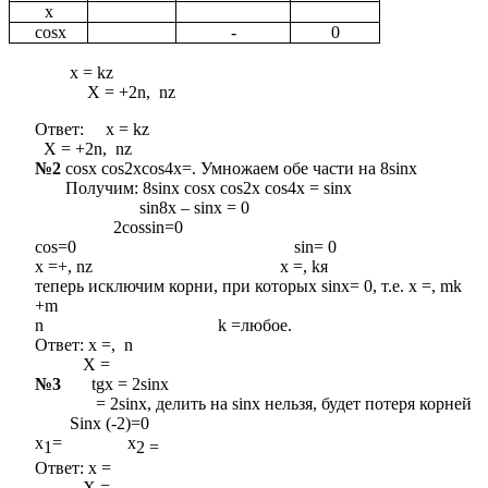
x
cosx
-
0
x = kz
X = +2n, nz
Ответ: x = kz
X = +2n, nz
№2
cosx cos2xcos4x=. Умножаем обе части на 8sinx
Получим: 8sinx cosx cos2x cos4x = sinx
sin8x – sinх = 0
2cossin=0
cos=0 sin= 0
x =+, nz x =, kя
теперь исключим корни, при которых sinx= 0, т.е. x =, mk
+m
n k =любое.
Ответ: х =, n
X =
№3
tgx = 2sinx
= 2sinx, делить на sinx нельзя, будет потеря корней
Sinx (-2)=0
x
= x
1
2 =
Ответ: x =
X =