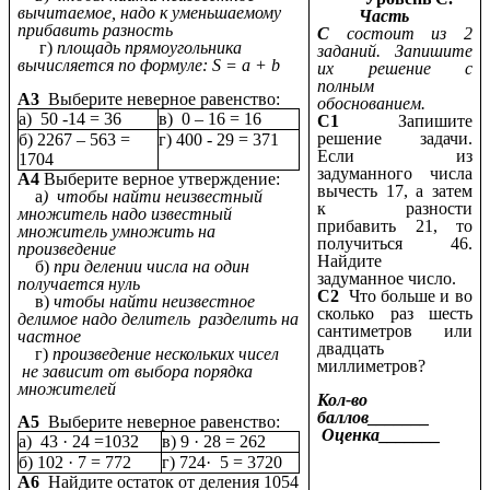
вычитаемое, надо к уменьшаемому
Часть
прибавить разность
С
состоит из 2
г)
площадь прямоугольника
заданий. Запишите
вычисляется по формуле: S = а + b
их решение с
полным
А3
Выберите неверное равенство:
обоснованием.
а) 50 -14 = 36
в) 0 – 16 = 16
С1
Запишите
решение задачи.
б) 2267 – 563 =
г) 400 - 29 = 371
Если из
1704
задуманного числа
А4
Выберите верное утверждение:
вычесть 17, а затем
а
) чтобы найти неизвестный
к разности
множитель надо известный
прибавить 21, то
множитель умножить на
получиться 46.
произведение
Найдите
б)
при делении числа на один
задуманное число.
получается нуль
С2
Что больше и во
в)
чтобы найти неизвестное
сколько раз шесть
делимое надо делитель разделить на
сантиметров или
частное
двадцать
г)
произведение нескольких чисел
миллиметров?
не зависит от выбора порядка
множителей
Кол-во
баллов_______
А5
Выберите неверное равенство:
Оценка_______
а) 43 · 24 =1032
в) 9 · 28 = 262
б) 102 · 7 = 772
г) 724· 5 = 3720
А6
Найдите остаток от деления 1054