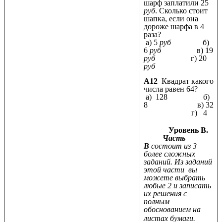
шарф заплатили 25
руб
. Сколько стоит
шапка, если она
дороже шарфа в 4
раза?
а) 5
руб
б)
6
руб
в) 19
руб
г) 20
руб
А12
Квадрат какого
числа равен 64?
а) 128 б)
8 в) 32
г) 4
Уровень В.
Часть
В
состоит из 3
более сложных
заданий. Из заданий
этой части вы
можете выбрать
любые 2 и записать
их решения с
полным
обоснованием на
листах бумаги.