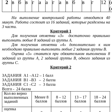
2
в
б
в
г
а
а
г
а
в
б
в
г
12
(
(
На выполнение контрольной работы отводится 40
минут. Работа состоит из 16 заданий, которые разделены на
3 части.
Критерий 1
Для получения отметки «3» достаточно правильно
выполнить любые 8 заданий из группы А.
Для получения отметки «4» дополнительно к ним
необходимо правильно выполнить любые 2 задания группы В.
Оценка «5» ставится при обязательном выполнении 8
заданий из группы А, 2 заданий группы В, одного задания из
группы С.
Критерий 2
ЗАДАНИЯ А1 –А12 – 1 балл
ЗАДАНИЯ В1 –В3 – 2 балла
ЗАДАНИЯ С1 –С2 – 3 балла
Всего - 24 балла
Кол-во верно
Менее 8
8 – 12
13 – 17
18 – 24
выполненных
баллов
баллов
баллов
баллов
заданий
оценка