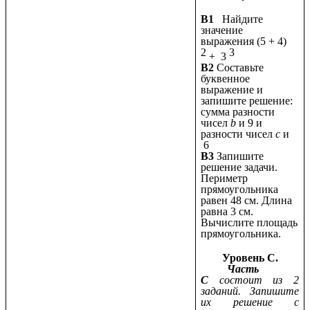
В1
Найдите
значение
выражения (5 + 4)
2
3
+ 3
В2
Составьте
буквенное
выражение и
запишите решение:
сумма разности
чисел
b
и 9 и
разности чисел
с
и
6
В3
Запишите
решение задачи.
Периметр
прямоугольника
равен 48 см. Длина
равна 3 см.
Вычислите площадь
прямоугольника.
Уровень С.
Часть
С
состоит из 2
заданий. Запишите
их решение с