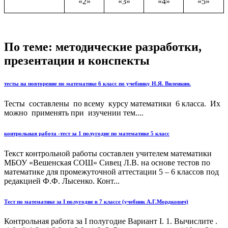
«2»
«3»
«4»
«5»
По теме: методические разработки,
презентации и конспекты
тесты на повторение по математике 6 класс по учебнику Н.Я. Виленкин.
Тесты составлены по всему курсу математики 6 класса. Их
можно применять при изучении тем....
контрольная работа -тест за 1 полугодие по математике 5 класс
Текст контрольной работы составлен учителем математики
МБОУ «Вешенская СОШ» Сивец Л.В. на основе тестов по
математике для промежуточной аттестации 5 – 6 классов под
редакцией Ф.Ф. Лысенко. Конт...
Тест по математике за I полугодие в 7 классе (учебник А.Г.Мордкович)
Контрольная работа за I полугодие Вариант I. 1. Вычислите .