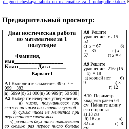
diagnosticheskaya_rabota_po_matematike_za_1_polugodie_0.docx
Предварительный просмотр:
Диагностическая работа
А8
Решите
уравнение:
х
- 15 =
по математике за 1
52
полугодие
а)
х
= 67 б)
х
= 35 в)
х
=
57 г)
х
= 4
Фамилия,
имя_________________
А9
Решите
Класс______ Дата _____
уравнение: 216: (15
–
х
) = 18
Вариант I
а) корней нет б)
9 в) 3
А1
Выполните сложение: 49 617 +
г) 12
999 + 383.
а) 5999
б) 51 000
в) 50 999
г) 50 988
А10
Периметр
А2
Выберите неверное утверждение:
квадрата равен 64
а) ч
исло, получившееся при
см
. Найдите длину
сложении чисел называется суммой
его стороны:
б) с
умма чисел не меняется при
а) 18
см
перестановке слагаемых
б) 16
см
в)
в) р
азность двух чисел показывает
32
см
г) 8
во сколько раз первое число больше
см