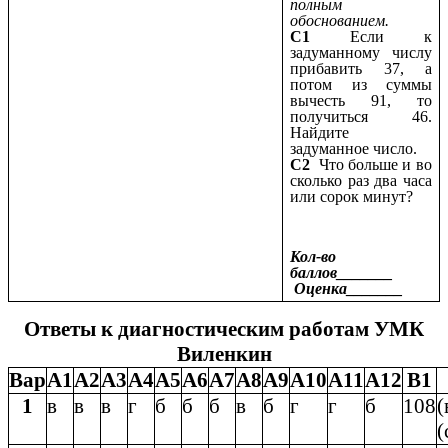
полным
обоснованием.
С1
Если к
задуманному числу
прибавить 37, а
потом из суммы
вычесть 91, то
получиться 46.
Найдите
задуманное число.
С2
Что больше и во
сколько раз два часа
или сорок минут?
Кол-во
баллов_______
Оценка_______
Ответы к диагностическим работам УМК
Виленкин
Вар
А1
А2
А3
А4
А5
А6
А7
А8
А9
А10
А11
А12
В1
1
в
в
в
г
б
б
б
в
б
г
г
б
108
(
(