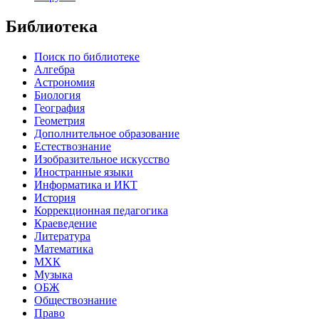
Библиотека
Поиск по библиотеке
Алгебра
Астрономия
Биология
География
Геометрия
Дополнительное образование
Естествознание
Изобразительное искусство
Иностранные языки
Информатика и ИКТ
История
Коррекционная педагогика
Краеведение
Литература
Математика
МХК
Музыка
ОБЖ
Обществознание
Право