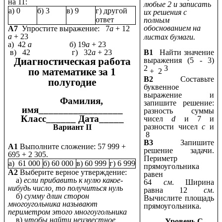
на 11:
любые 2 и записать
а) 0
б) 3
в) 9
г) другой
их решения с
ответ
полным
обоснованием на
А7
Упростите выражение: 7
а
+ 12
а
+ 23
листах бумаги.
а) 42
а
б) 19
а
+ 23
в) 42 г) 32
а
+ 23
В1
Найти значение
Диагностическая работа
выражения (5 - 3)
2
3
по математике за 1
+ 2
В2
Составьте
полугодие
буквенное
выражение и
Фамилия,
запишите решение:
имя_________________
разность суммы
Класс______ Дата_____
чисел
d
и 7 и
разности чисел
с
и
Вариант II
8
В3
Запишите
А1
Выполните сложение: 57 999 +
решение задачи.
695 + 2 305.
Периметр
а) 61 000
б) 60 000
в) 60 999
г) 6 999
прямоугольника
А2
Выберите верное утверждение:
равен
а)
если прибавить к нулю какое-
64
см
. Ширина
нибудь число, то получиться нуль
равна 12
см
.
б)
сумму длин сторон
Вычислите площадь
многоугольника называют
прямоугольника.
периметром этого многоугольника
в)
чтобы найти неизвестное
Уровень С.