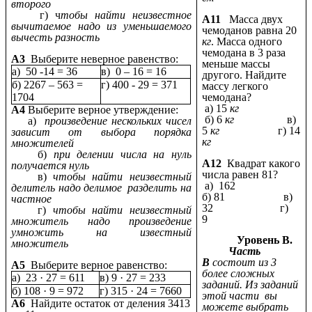
второго
г) ч
тобы найти неизвестное
А11
Масса двух
вычитаемое надо из уменьшаемого
чемоданов равна 20
вычесть разность
кг
. Масса одного
чемодана в 3 раза
А3
Выберите неверное равенство:
меньше массы
а) 50 -14 = 36
в) 0 – 16 = 16
другого. Найдите
б) 2267 – 563 =
г) 400 - 29 = 371
массу легкого
1704
чемодана?
а) 15
кг
А4
Выберите верное утверждение:
б) 6
кг
в)
а)
произведение нескольких чисел
5
кг
г) 14
зависит от выбора порядка
кг
множителей
б)
при делении числа на нуль
А12
Квадрат какого
получается нуль
числа равен 81?
в)
чтобы найти неизвестный
а) 162
делитель надо делимое разделить на
б) 81 в)
частное
32 г)
г)
чтобы найти неизвестный
9
множитель надо произведение
умножить на известный
Уровень В.
множитель
Часть
В
состоит из 3
А5
Выберите верное равенство:
более сложных
а) 23 · 27 = 611
в) 9 · 27 = 233
заданий. Из заданий
б) 108 · 9 = 972
г) 315 · 24 = 7660
этой части вы
А6
Найдите остаток от деления 3413
можете выбрать