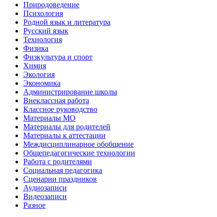
Природоведение
Психология
Родной язык и литература
Русский язык
Технология
Физика
Физкультура и спорт
Химия
Экология
Экономика
Администрирование школы
Внеклассная работа
Классное руководство
Материалы МО
Материалы для родителей
Материалы к аттестации
Междисциплинарное обобщение
Общепедагогические технологии
Работа с родителями
Социальная педагогика
Сценарии праздников
Аудиозаписи
Видеозаписи
Разное