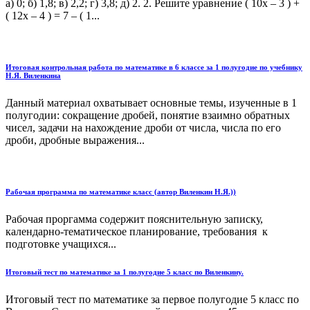
а) 0; б) 1,8; в) 2,2; г) 3,8; д) 2. 2. Решите уравнение ( 10x – 3 ) +
( 12x – 4 ) = 7 – ( 1...
Итоговая контрольная работа по математике в 6 классе за 1 полугодие по учебнику
Н.Я. Виленкина
Данный материал охватывает основные темы, изученные в 1
полугодии: сокращение дробей, понятие взаимно обратных
чисел, задачи на нахождение дроби от числа, числа по его
дроби, дробные выражения...
Рабочая программа по математике класс (автор Виленкин Н.Я.))
Рабочая проргамма содержит пояснительную записку,
календарно-тематическое планирование, требования к
подготовке учащихся...
Итоговый тест по математике за 1 полугодие 5 класс по Виленкину.
Итоговый тест по математике за первое полугодие 5 класс по