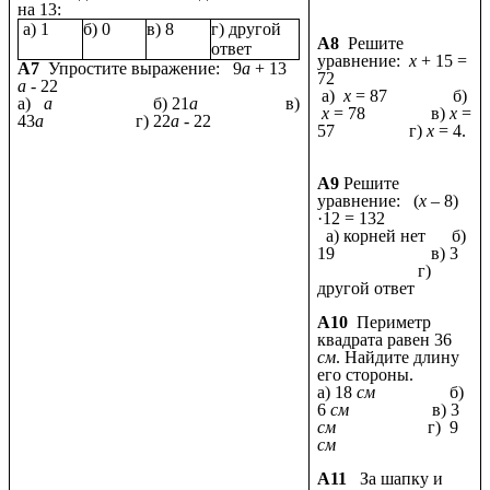
на 13:
а) 1
б) 0
в) 8
г) другой
А8
Решите
ответ
уравнение:
х
+ 15 =
А7
Упростите выражение: 9
а
+ 13
72
а
- 22
а)
х
= 87 б)
а)
а
б) 21
а
в)
х
= 78 в)
х
=
43
а
г) 22
а
- 22
57 г)
х
= 4.
А9
Решите
уравнение: (
х
– 8)
·12 = 132
а) корней нет б)
19 в) 3
г)
другой ответ
А10
Периметр
квадрата равен 36
см
. Найдите длину
его стороны.
а) 18
см
б)
6
см
в) 3
см
г) 9
см
А11
За шапку и