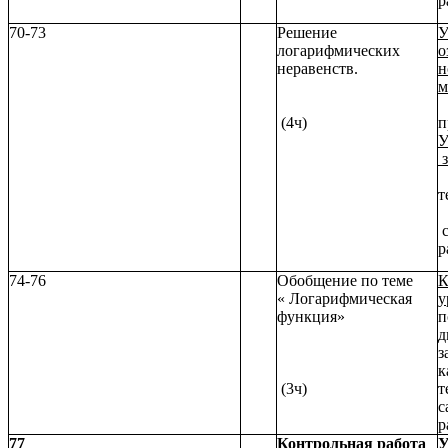
р
70-73
Решение
У
логарифмических
о
неравенств.
н
м
(4ч)
п
У
з
с
р
74-76
Обобщение по теме
К
« Логарифмическая
у
функция»
п
д
з
к
(3ч)
т
с
р
77
Контрольная работа
У