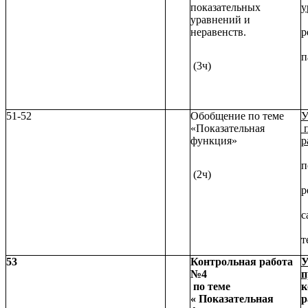
показательных
у
уравнений и
неравенств.
р
п
(3ч)
п
т
51-52
Обобщение по теме
У
«Показательная
п
функция»
р
п
(2ч)
р
с
т
53
Контрольная работа
У
№4
п
по теме
к
« Показательная
р