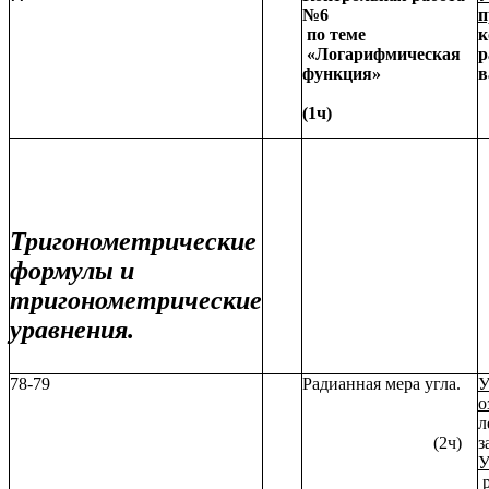
№6
п
по теме
к
«Логарифмическая
р
функция»
в
(1ч)
Тригонометрические
формулы и
тригонометрические
уравнения.
78-79
Радианная мера угла.
У
о
л
(2ч)
з
У
р