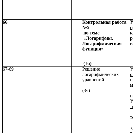
66
Контрольная работа
У
№5
п
по теме
к
«Логарифмы.
р
Логарифмическая
в
функция»
(1ч)
67-69
Решение
У
логарифмических
о
уравнений.
н
м
(3ч)
п
У
з
с