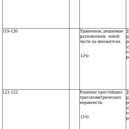
119-120
Уравнения, решаемые
У
разложением левой
п
части на множители.
р
у
п
(2ч)
р
121-122
Решение простейших
У
тригонометрических
п
неравенств.
р
у
п
(2ч)
р