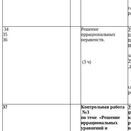
с
р
34
Решение
У
35
иррациональных
о
36
неравенств.
н
м
л
з
У
(3 ч)
з
р
с
р
37
Контрольная работа
У
№3
п
по теме «Решение
к
иррациональных
р
уравнений и
в