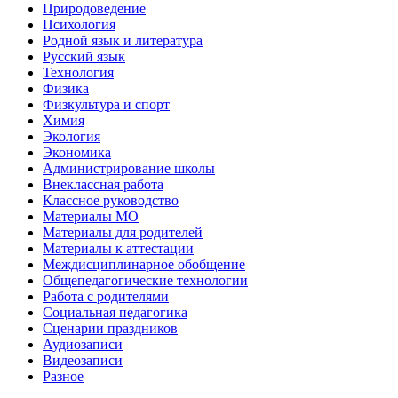
Природоведение
Психология
Родной язык и литература
Русский язык
Технология
Физика
Физкультура и спорт
Химия
Экология
Экономика
Администрирование школы
Внеклассная работа
Классное руководство
Материалы МО
Материалы для родителей
Материалы к аттестации
Междисциплинарное обобщение
Общепедагогические технологии
Работа с родителями
Социальная педагогика
Сценарии праздников
Аудиозаписи
Видеозаписи
Разное