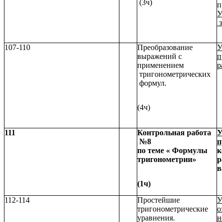
(3ч)
п
У
з
107-110
Преобразование
У
выражений с
п
применением
р
тригонометрических
формул.
(4ч)
111
Контрольная работа
У
№8
п
по теме « Формулы
к
тригонометрии»
р
в
(1ч)
112-114
Простейшие
У
тригонометрические
о
уравнения.
н