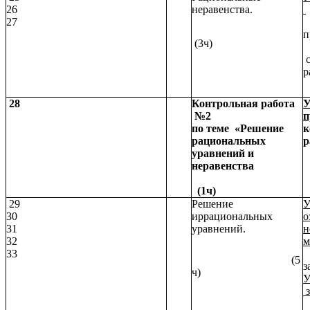
26
неравенства.
27
(3ч)
с
р
28
Контрольная работа
У
№2
п
по теме «Решение
к
рациональных
р
уравнений и
неравенства
(1ч)
29
Решение
У
30
иррациональных
о
31
уравнений.
н
32
м
33
л
(5
з
ч)
У
з
р