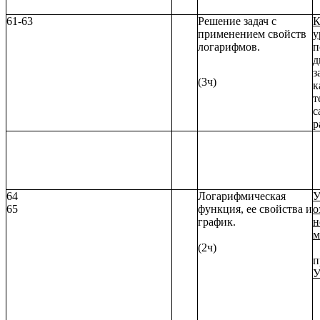
61-63
Решение задач с
К
применением свойств
у
логарифмов.
п
д
з
(3ч)
к
т
с
р
64
Логарифмическая
У
65
функция, ее свойства и
о
график.
н
м
(2ч)
п
У