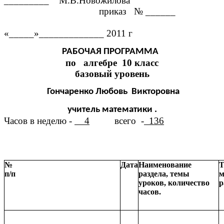
_________ М.В.Новожилова
приказ № ______
«_____»_____________ 2011 г
РАБОЧАЯ ПРОГРАММА
по алгебре 10 класс
базовый уровень
Гончаренко Любовь Викторовна
учитель математики .
Часов в неделю -
4
всего -
136
№
Дата
Наименование
Т
п/п
раздела, темы
м
уроков, количество
р
часов.