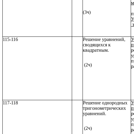
м
(3ч)
п
У
з
115-116
Решение уравнений,
У
сводящихся к
п
квадратным.
р
у
п
(2ч)
р
117-118
Решение однородных
У
тригонометрических
п
уравнений.
р
у
п
(2ч)
р