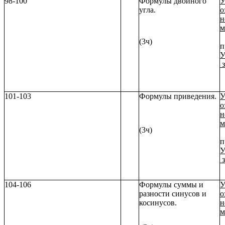
98-100
Формулы двойного
У
угла.
о
н
м
(3ч)
п
У
з
101-103
Формулы приведения.
У
о
н
м
(3ч)
п
У
з
104-106
Формулы суммы и
У
разности синусов и
о
косинусов.
н
м