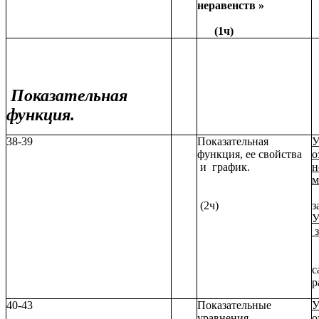
неравенств »
(1ч)
Показательная
функция.
38-39
Показательная
У
функция, ее свойства
о
и график.
н
м
л
(2ч)
з
У
з
р
с
р
40-43
Показательные
У
уравнения.
о