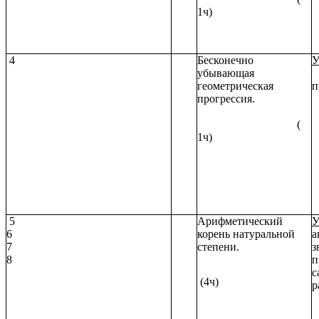
1ч)
4
Бесконечно
У
убывающая
геометрическая
п
прогрессия.
(
1ч)
5
Арифметический
У
6
корень натуральной
а
7
степени.
з
8
п
с
(4ч)
р