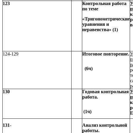
123
Контрольная работа
У
по теме
п
к
«Тригонометрические
р
уравнения и
в
неравенства» (1)
124-129
Итоговое повторение.
У
п
р
(6ч)
р
т
с
р
130
Годовая контрольная
У
работа.
п
к
р
(1ч)
Е
131-
Анализ контрольной
работы.