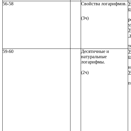
56-58
Свойства логарифмов.
У
о
(3ч)
р
у
У
з
т
59-60
Десятичные и
У
натуральные
о
логарифмы.
л
н
(2ч)
У
р
п