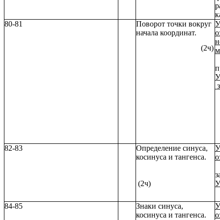
р
к
80-81
Поворот точки вокруг
У
начала координат.
о
н
(2ч)
м
п
У
з
82-83
Определение синуса,
У
косинуса и тангенса.
о
б
з
(2ч)
У
р
84-85
Знаки синуса,
У
косинуса и тангенса.
о