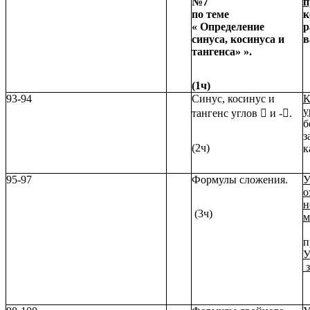
№7
п
по теме
к
« Определение
р
синуса, косинуса и
в
тангенса» ».
(1ч)
93-94
Синус, косинус и
К
у
тангенс углов

и -

.
б
з
(2ч)
к
95-97
Формулы сложения.
У
о
н
(3ч)
м
п
У
з