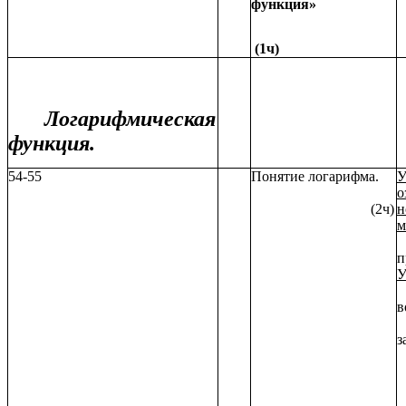
функция»
(1ч)
Логарифмическая
функция.
54-55
Понятие логарифма.
У
о
(2ч)
н
м
п
У
в
з