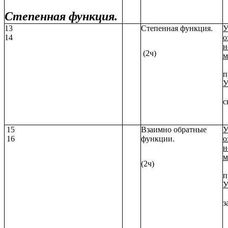
Степенная функция.
13
Степенная функция.
У
14
о
н
(2ч)
м
п
У
п
с
з
15
Взаимно обратные
У
16
функции.
о
н
м
(2ч)
п
У
з