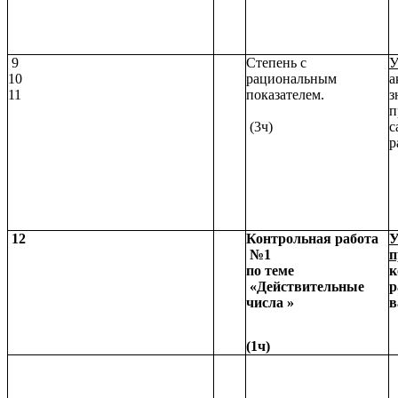
9
Степень с
У
10
рациональным
а
11
показателем.
з
п
(3ч)
с
р
12
Контрольная работа
У
№1
п
по теме
к
«Действительные
р
числа »
в
(1ч)