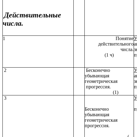
Действительные
числа.
1
Понятие
У
действительного
а
числа.
з
(1 ч)
п
2
Бесконечно
У
убывающая
а
геометрическая
з
прогрессия.
п
(1)
3
У
Бесконечно
п
убывающая
геометрическая
прогрессия.
(