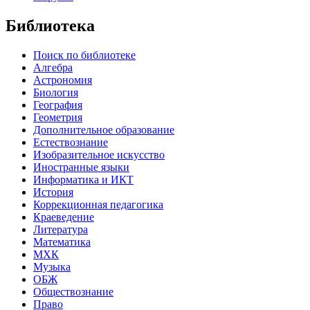
Библиотека
Поиск по библиотеке
Алгебра
Астрономия
Биология
География
Геометрия
Дополнительное образование
Естествознание
Изобразительное искусство
Иностранные языки
Информатика и ИКТ
История
Коррекционная педагогика
Краеведение
Литература
Математика
МХК
Музыка
ОБЖ
Обществознание
Право