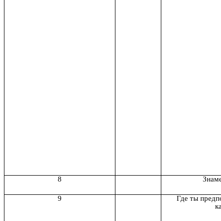
8
Знам
9
Где ты предп
к