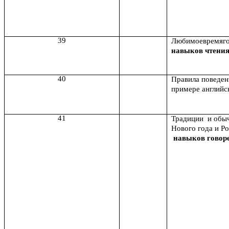
39
Любимоевремяг
навыков чтени
40
Правила поведени
примере английск
41
Традиции и обыч
Нового года и Р
навыков говор