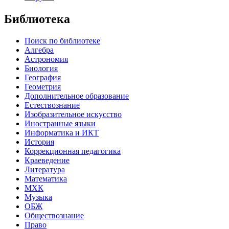
Библиотека
Поиск по библиотеке
Алгебра
Астрономия
Биология
География
Геометрия
Дополнительное образование
Естествознание
Изобразительное искусство
Иностранные языки
Информатика и ИКТ
История
Коррекционная педагогика
Краеведение
Литература
Математика
МХК
Музыка
ОБЖ
Обществознание
Право