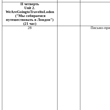
II четверть
Unit 2.
WeAreGoingtoTraveltoLodon
("Мы собираемся
путешествовать в Лондон")
(21 час)
28
Письмо-при