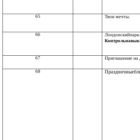
65
Твои мечты.
66
Лондонскийпарк
Контрольнавык
67
Приглашение на 
68
Праздничныебл