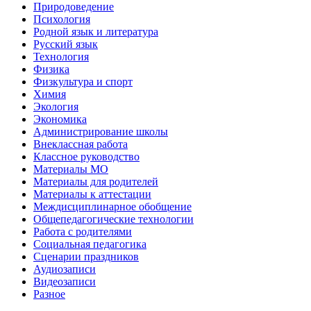
Природоведение
Психология
Родной язык и литература
Русский язык
Технология
Физика
Физкультура и спорт
Химия
Экология
Экономика
Администрирование школы
Внеклассная работа
Классное руководство
Материалы МО
Материалы для родителей
Материалы к аттестации
Междисциплинарное обобщение
Общепедагогические технологии
Работа с родителями
Социальная педагогика
Сценарии праздников
Аудиозаписи
Видеозаписи
Разное