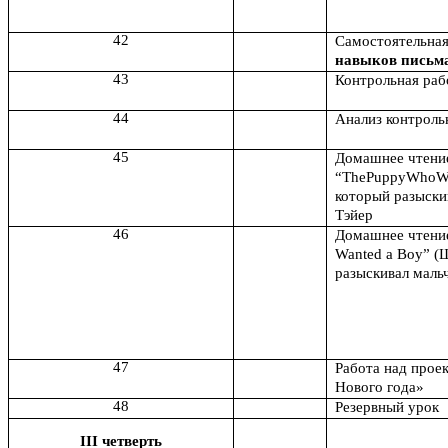
42
Самостоятельная
навыков письм
43
Контрольная рабо
44
Анализ контроль
45
Домашнее чтени
“ThePuppyWhoWa
который разыски
Тэйер
46
Домашнее чтени
Wanted a Boy” (
разыскивал маль
47
Работа над прое
Нового года»
48
Резервный урок
III четверть