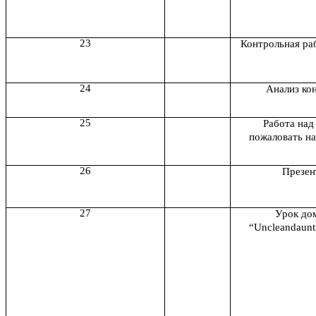
23
Контрольная раб
24
Анализ ко
25
Работа над
пожаловать на
26
Презен
27
Урок до
“Uncleandaunt