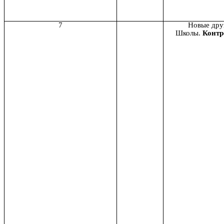
7
Новые друз
Школы.
Контр