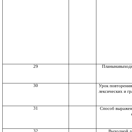
29
Планынавыходн
30
Урок повторения
лексических и г
31
Способ выражен
32
Выходной д