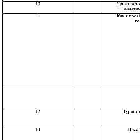
10
Урок повто
грамматич
11
Как я пров
го
12
Туристи
13
Школ