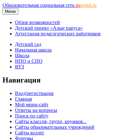
Образовательная социальная сеть
ns
portal.ru
Меню
Обзор возможностей
Детский проект «Алые паруса»
Аттестация педагогических работников
Детский сад
Начальная школа
Школа
НПО и СПО
ВУЗ
Навигация
Вход/регистрация
Главная
Мой мини-сайт
Ответы на вопросы
Поиск по сайту
Сайты классов, групп, кружков...
Сайты образовательных учреждений
Сайты коллег
Форумы