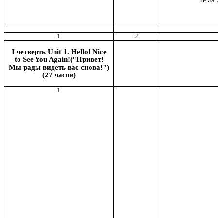
Тема 
1
2
I четверть Unit 1. Hello! Nice
to See You Again!("Привет!
Мы рады видеть вас снова!")
(27 часов)
1