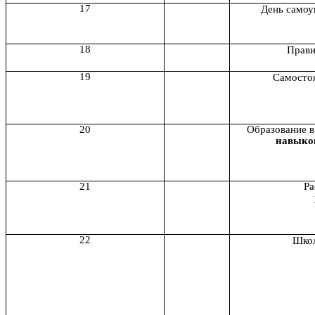
17
День самоу
18
Прави
19
Самостоя
20
Образование в
навыко
21
Ра
22
Школ