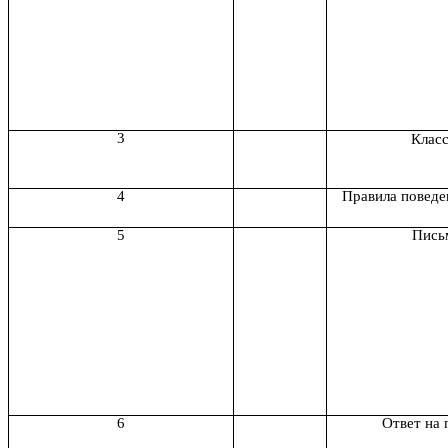
3
Класс
4
Правила поведе
5
Пись
6
Ответ на 