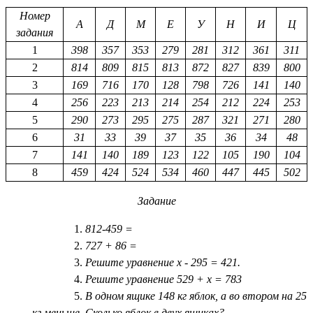
Номер
А
Д
М
Е
У
Н
И
Ц
задания
1
398
357
353
279
281
312
361
311
2
814
809
815
813
872
827
839
800
3
169
716
170
128
798
726
141
140
4
256
223
213
214
254
212
224
253
5
290
273
295
275
287
321
271
280
6
31
33
39
37
35
36
34
48
7
141
140
189
123
122
105
190
104
8
459
424
524
534
460
447
445
502
Задание
812-459 =
727 + 86 =
Решите уравнение х - 295 = 421.
Решите уравнение 529 + х = 783
В одном ящике 148 кг яблок, а во втором на 25
кг меньше. Сколько яблок в двух ящиках?