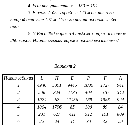
Решите уравнение х + 153 = 194.
В первый день продали 125 м ткани, а во
второй день еще 197 м. Сколько ткани продали за два
дня?
У Васи 460 марок в 4 альбомах, трех альбомах
289 марок. Найти сколько марок в последнем альбоме?
Вариант 2
Номер задания
Ь
Н
Е
Р
Г
А
1
4946
5801
9446
1836
1727
941
2
506
324
1186
404
516
542
3
1074
67
11456
189
1086
924
4
1004
1796
85
100
89
84
5
281
627
411
512
101
809
6
22
24
34
30
32
29