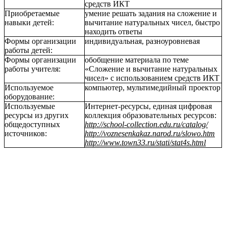
средств ИКТ
Приобретаемые
умение решать задания на сложение и
навыки детей:
вычитание натуральных чисел, быстро
находить ответы
Формы организации
индивидуальная, разноуровневая
работы детей:
Формы организации
обобщение материала по теме
работы учителя:
«Сложение и вычитание натуральных
чисел» с использованием средств ИКТ
Используемое
компьютер, мультимедийный проектор
оборудование:
Используемые
Интернет-ресурсы, единая цифровая
ресурсы из других
коллекция образовательных ресурсов:
общедоступных
http://school-collection.edu.ru/catalog/
источников:
http://voznesenkakaz.narod.ru/slowo.htm
http://www.town33.ru/stati/stat4s.html