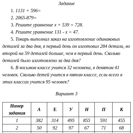
Задание
1131 + 596=
2065-879=
Решите уравнение х + 539 = 728.
Решите уравнение 131 - х = 47.
Токарь выполнил заказ на изготовление одинаковых
деталей за два дня, в первый день он изготовил 284 детали, во
второй на 59 деталей больше, чем в первый день. Сколько
деталей было изготовлено за два дня?
В восьмом классе учится 32 человека, в девятом 41
человек. Сколько детей учится в пятом классе, если всего в
этих классах учится 95 человек?
Вариант
3
Номер
А
Е
У
Н
П
К
задания
1
382
314
495
855
591
455
2
50
92
97
67
71
68