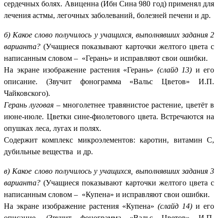
сердечных болях. Авиценна (Ибн Сина 980 год) применял для
лечения астмы, легочных заболеваний, болезней печени и др.
б) Какое слово получилось у учащихся, выполнявших задания 2
варианта?
(Учащиеся показывают карточки желтого цвета с
написанным словом – «Герань» и исправляют свои ошибки.
На экране изображение растения «Герань»
(слайд 13)
и его
описание. (Звучит фонограмма «Вальс Цветов» И.П.
Чайковского).
Герань луговая
– многолетнее травянистое растение, цветёт в
июне-июле. Цветки сине-фиолетового цвета. Встречаются на
опушках леса, лугах и полях.
Содержит комплекс микроэлементов: каротин, витамин С,
дубильные вещества и др.
в) Какое слово получилось у учащихся, выполнявших задания 3
варианта?
(Учащиеся показывают карточки желтого цвета с
написанным словом – «Купена» и исправляют свои ошибки.
На экране изображение растения «Купена»
(слайд 14)
и его
описание. (Звучит фонограмма «Вальс Цветов» И.П.