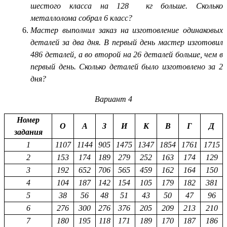
шестого класса на 128 кг больше. Сколько
металлолома собрал 6 класс?
Мастер выполнил заказ на изготовление одинаковых
деталей за два дня. В первый день мастер изготовил
486 деталей, а во второй на 26 деталей больше, чем в
первый день. Сколько деталей было изготовлено за 2
дня?
Вариант 4
Номер
О
А
З
И
К
В
Г
Д
задания
1
1107
1144
905
1475
1347
1854
1761
1715
2
153
174
189
279
252
163
174
129
3
192
652
706
565
459
162
164
150
4
104
187
142
154
105
179
182
381
5
38
56
48
51
43
50
47
96
6
276
300
276
376
205
209
213
210
7
180
195
118
171
189
170
187
186