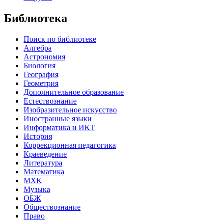
Библиотека
Поиск по библиотеке
Алгебра
Астрономия
Биология
География
Геометрия
Дополнительное образование
Естествознание
Изобразительное искусство
Иностранные языки
Информатика и ИКТ
История
Коррекционная педагогика
Краеведение
Литература
Математика
МХК
Музыка
ОБЖ
Обществознание
Право