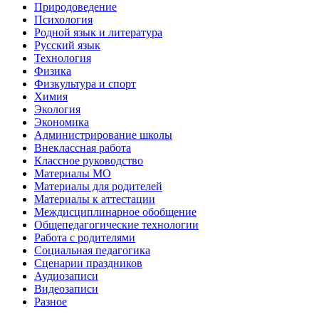
Природоведение
Психология
Родной язык и литература
Русский язык
Технология
Физика
Физкультура и спорт
Химия
Экология
Экономика
Администрирование школы
Внеклассная работа
Классное руководство
Материалы МО
Материалы для родителей
Материалы к аттестации
Междисциплинарное обобщение
Общепедагогические технологии
Работа с родителями
Социальная педагогика
Сценарии праздников
Аудиозаписи
Видеозаписи
Разное