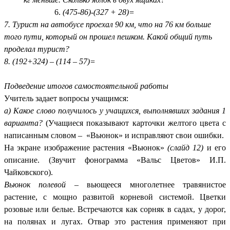
(475-86)-(327 + 28)=
7. Турист на автобусе проехал 90 км, что на 76 км больше
того пути, который он прошел пешком. Какой общий путь
проделал турист?
8. (192+324) – (114 – 57)=
Подведение итогов самостоятельной работы
Учитель задает вопросы учащимся:
а) Какое слово получилось у учащихся, выполнявших задания 1
варианта?
(Учащиеся показывают карточки желтого цвета с
написанным словом – «Вьюнок» и исправляют свои ошибки.
На экране изображение растения «Вьюнок»
(слайд 12)
и его
описание. (Звучит фонограмма «Вальс Цветов» И.П.
Чайковского).
Вьюнок полевой
– вьющееся многолетнее травянистое
растение, с мощно развитой корневой системой. Цветки
розовые или белые. Встречаются как сорняк в садах, у дорог,
на полянах и лугах. Отвар это растения применяют при