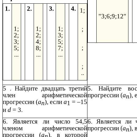
1.
2.
3.
4.
1;
"3;6;9;12"
1;
1;
1;
;
2;
2;
3;
3;
4;
5;
;
5;
8;
7;
...
...
...
;
..
5
. Найдите двадцать третий
5.
Найдите восе
член арифметической
прогрессии (
а
),
п
прогрессии (
а
), если
а
= –15
п
1
и
d
= 3.
6.
Является ли число 54,5
6.
Является ли ч
членом арифметической
прогрессии (
а
),
п
прогрессии (
а
), в которой
п