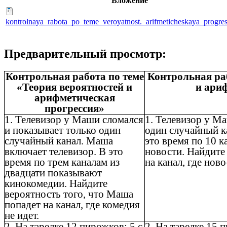
Вложение
kontrolnaya_rabota_po_teme_veroyatnost._arifmeticheskaya_progres
Предварительный просмотр:
Контрольная работа по теме
Контрольная раб
«Теория вероятностей и
и ари
арифметическая
прогрессия»
1. Телевизор у Маши сломался
1. Телевизор у М
и показывает только один
один случайный к
случайный канал. Маша
это время по 10 к
включает телевизор. В это
новости. Найдите
время по трем каналам из
на канал, где ново
двадцати показывают
кинокомедии. Найдите
вероятность того, что Маша
попадет на канал, где комедия
не идет.
2. На тарелке 12 пирожков: 5 с
2. На тарелке 15 п