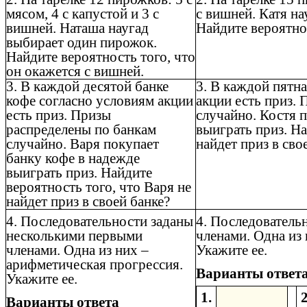
мясом, 4 с капустой и 3 с
с вишней. Катя н
вишней. Наташа наугад
Найдите вероятнос
выбирает один пирожок.
Найдите вероятность того, что
он окажется с вишней.
3. В каждой десятой банке
3. В каждой пятн
кофе согласно условиям акции
акции есть приз.
есть приз. Призы
случайно. Костя 
распределены по банкам
выиграть приз. На
случайно. Варя покупает
найдет приз в сво
банку кофе в надежде
выиграть приз. Найдите
вероятность того, что Варя не
найдет приз в своей банке?
4. Последовательности заданы
4. Последователь
несколькими первыми
членами. Одна из
членами. Одна из них –
Укажите ее.
арифметическая прогрессия.
Варианты ответ
Укажите ее.
1.
2
Варианты ответа