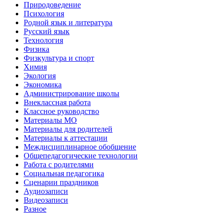
Природоведение
Психология
Родной язык и литература
Русский язык
Технология
Физика
Физкультура и спорт
Химия
Экология
Экономика
Администрирование школы
Внеклассная работа
Классное руководство
Материалы МО
Материалы для родителей
Материалы к аттестации
Междисциплинарное обобщение
Общепедагогические технологии
Работа с родителями
Социальная педагогика
Сценарии праздников
Аудиозаписи
Видеозаписи
Разное