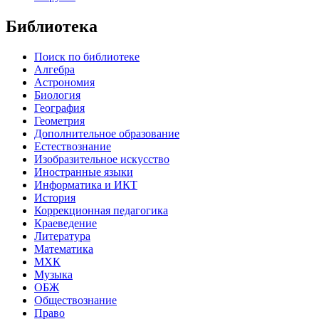
Библиотека
Поиск по библиотеке
Алгебра
Астрономия
Биология
География
Геометрия
Дополнительное образование
Естествознание
Изобразительное искусство
Иностранные языки
Информатика и ИКТ
История
Коррекционная педагогика
Краеведение
Литература
Математика
МХК
Музыка
ОБЖ
Обществознание
Право