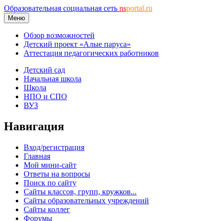
Образовательная социальная сеть
ns
portal.ru
Меню
Обзор возможностей
Детский проект «Алые паруса»
Аттестация педагогических работников
Детский сад
Начальная школа
Школа
НПО и СПО
ВУЗ
Навигация
Вход/регистрация
Главная
Мой мини-сайт
Ответы на вопросы
Поиск по сайту
Сайты классов, групп, кружков...
Сайты образовательных учреждений
Сайты коллег
Форумы