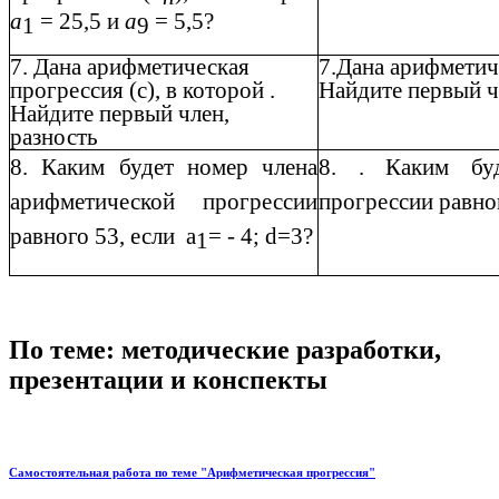
а
= 25,5 и
а
= 5,5?
1
9
7. Дана арифметическая
7.Дана арифметиче
прогрессия (с), в которой .
Найдите первый ч
Найдите первый член,
разность
8. Каким будет номер члена
8. . Каким бу
арифметической прогрессии
прогрессии равног
равного 53, если а
= - 4; d=3?
1
По теме: методические разработки,
презентации и конспекты
Самостоятельная работа по теме "Арифметическая прогрессия"