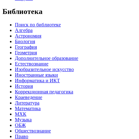
Библиотека
Поиск по библиотеке
Алгебра
Астрономия
Биология
География
Геометрия
Дополнительное образование
Естествознание
Изобразительное искусство
Иностранные языки
Информатика и ИКТ
История
Коррекционная педагогика
Краеведение
Литература
Математика
МХК
Музыка
ОБЖ
Обществознание
Право