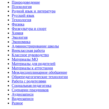
Природоведение
Психология
Родной язык и литература
Русский язык
Технология
Физика
Физкультура и спорт
Химия
Экология
Экономика
Администрирование школы
Внеклассная работа
Классное руководство
Материалы МО
Материалы для родителей
Материалы к аттестации
Междисциплинарное обобщение
Общепедагогические технологии
Работа с родителями
Социальная педагогика
Сценарии праздников
Аудиозаписи
Видеозаписи
Разное