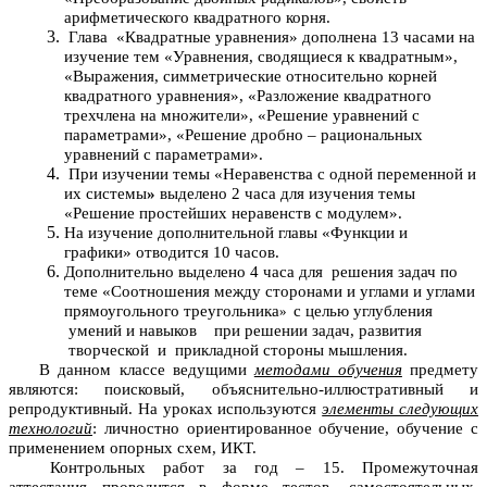
арифметического квадратного корня.
Глава «Квадратные уравнения» дополнена 13 часами на
изучение тем «Уравнения, сводящиеся к квадратным»,
«Выражения, симметрические относительно корней
квадратного уравнения», «Разложение квадратного
трехчлена на множители», «Решение уравнений с
параметрами», «Решение дробно – рациональных
уравнений с параметрами».
При изучении темы «Неравенства с одной переменной и
их системы
»
выделено 2 часа для изучения темы
«Решение простейших неравенств с модулем».
На изучение дополнительной главы «Функции и
графики» отводится 10 часов.
Дополнительно выделено 4 часа для решения задач по
теме «Соотношения между сторонами и углами и углами
прямоугольного треугольника
с целью углубления
»
умений и навыков
при решении задач, развития
творческой и прикладной стороны мышления.
В данном классе ведущими
методами обучения
предмету
являются: поисковый, объяснительно-иллюстративный и
репродуктивный. На уроках используются
элементы следующих
технологий
: личностно ориентированное обучение, обучение с
применением опорных схем, ИКТ.
Контрольных работ за год – 15. Промежуточная