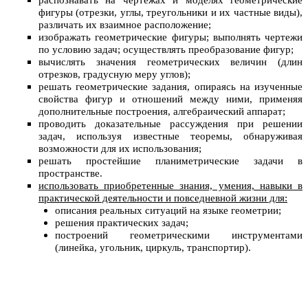
распознавать на чертежах и моделях геометрические
фигуры (отрезки, углы, треугольники и их частные виды),
различать их взаимное расположение;
изображать геометрические фигуры; выполнять чертежи
по условию задач; осуществлять преобразование фигур;
вычислять значения геометрических величин (длин
отрезков, градусную меру углов);
решать геометрические задания, опираясь на изученные
свойства фигур и отношений между ними, применяя
дополнительные построения, алгебраический аппарат;
проводить доказательные рассуждения при решении
задач, используя известные теоремы, обнаруживая
возможности для их использования;
решать простейшие планиметрические задачи в
пространстве.
использовать приобретенные знания, умения, навыки в
практической деятельности и повседневной жизни для:
описания реальных ситуаций на языке геометрии;
решения практических задач;
построений геометрическими инструментами
(линейка, угольник, циркуль, транспортир).