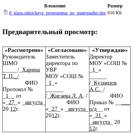
Вложение
Размер
616 КБ
8_klass.rabochaya_programma_po_matematike.doc
Предварительный просмотр:
«Рассмотрено»
«Согласовано»
«Утверждаю»
Руководитель
Заместитель
Директор
ШМО
директора по
МОУ «СОШ №
_____/_
Харина
УВР
_
1
_»
Т. П._/
МОУ «СОШ №
______
ФИО
_
1
_»
/_
Кузнецов
Протокол №
______
А.С.
_/
_
1
__ от
/_
Жигаева Л. А
. /
ФИО
«_
27
_» _
августа
_
ФИО
Приказ № __
___
20
12
г.
«_
27
_» _
августа
_
о/д
__ от
20
12
г.
«_
31
_»
_
августа
_ 20
12
г.