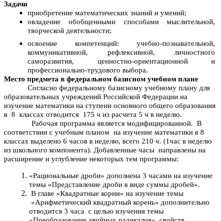
Задачи
приобретение математических знаний и умений;
овладение обобщенными способами мыслительной,
творческой деятельности;
освоение компетенций: учебно-познавательной,
коммуникативной, рефлексивной, личностного
саморазвития, ценностно-ориентационной и
профессионально-трудового выбора.
Место предмета в федеральном базисном учебном плане
Согласно федеральному базисному учебному плану для
образовательных учреждений Российской Федерации на
изучение математики на ступени основного общего образования
в 8 классах отводится 175 ч из расчета 5 ч в неделю.
Рабочая программа является модифицированной. В
соответствии с учебным планом на изучение математики в 8
классах выделено 6 часов в неделю, всего 210 ч. (1час в неделю
из школьного компонента). Добавленные часы направлены на
расширение и углубление некоторых тем программы:
«Рациональные дроби» дополнена 3 часами на изучение
темы «Представление дроби в виде суммы дробей».
В главе «Квадратные корни» на изучение темы
«Арифметический квадратный корень» дополнительно
отводится 3 часа с целью изучения темы
«Преобразование двойных радикалов», свойств