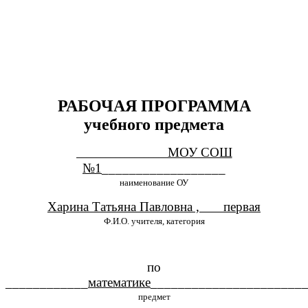
РАБОЧАЯ ПРОГРАММА
учебного предмета
МОУ СОШ
___________________
№1
__________________
наименование ОУ
Харина Татьяна Павловна , первая
Ф.И.О. учителя, категория
по
____________
математике
______________________
предмет