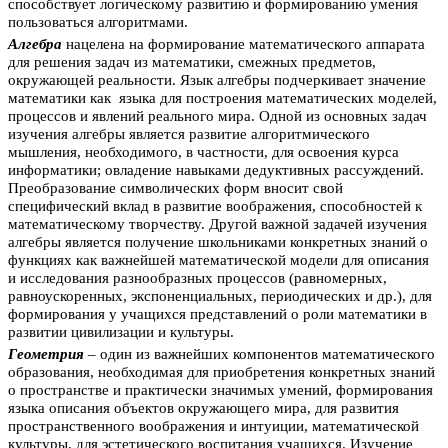
способствует логическому развитию и формированию умения
пользоваться алгоритмами.
Алгебра
нацелена на формирование математического аппарата
для решения задач из математики, смежных предметов,
окружающей реальности. Язык алгебры подчеркивает значение
математики как языка для построения математических моделей,
процессов и явлений реального мира. Одной из основных задач
изучения алгебры является развитие алгоритмического
мышления, необходимого, в частности, для освоения курса
информатики; овладение навыками дедуктивных рассуждений.
Преобразование символических форм вносит свой
специфический вклад в развитие воображения, способностей к
математическому творчеству. Другой важной задачей изучения
алгебры является получение школьниками конкретных знаний о
функциях как важнейшей математической модели для описания
и исследования разнообразных процессов (равномерных,
равноускоренных, экспоненциальных, периодических и др.), для
формирования у учащихся представлений о роли математики в
развитии цивилизации и культуры.
Геометрия
– один из важнейших компонентов математического
образования, необходимая для приобретения конкретных знаний
о пространстве и практически значимых умений, формирования
языка описания объектов окружающего мира, для развития
пространственного воображения и интуиции, математической
культуры, для эстетического воспитания учащихся. Изучение