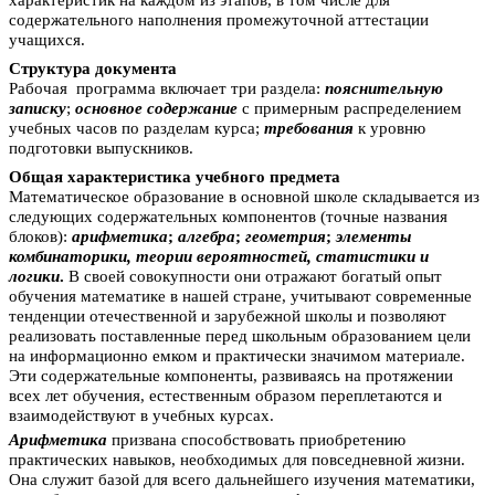
характеристик на каждом из этапов, в том числе для
содержательного наполнения промежуточной аттестации
учащихся.
Структура документа
Рабочая программа включает три раздела:
пояснительную
записку
;
основное содержание
с примерным распределением
учебных часов по разделам курса;
требования
к уровню
подготовки выпускников.
Общая характеристика учебного предмета
Математическое образование в основной школе складывается из
следующих содержательных компонентов (точные названия
блоков):
арифметика
;
алгебра
;
геометрия
;
элементы
комбинаторики, теории вероятностей, статистики и
логики
.
В своей совокупности они отражают богатый опыт
обучения математике в нашей стране, учитывают современные
тенденции отечественной и зарубежной школы и позволяют
реализовать поставленные перед школьным образованием цели
на информационно емком и практически значимом материале.
Эти содержательные компоненты, развиваясь на протяжении
всех лет обучения, естественным образом переплетаются и
взаимодействуют в учебных курсах.
Арифметика
призвана способствовать приобретению
практических навыков, необходимых для повседневной жизни.
Она служит базой для всего дальнейшего изучения математики,