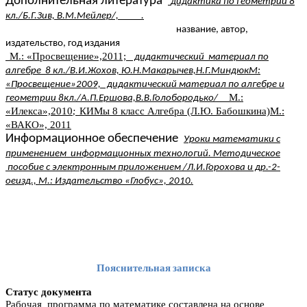
Дополнительная литература
дидактика по геометрии 8
кл./Б.Г.Зив, В.М.Мейлер/, .
название, автор,
издательство, год издания
М.: «Просвещение»,2011;
дидактический материал по
алгебре 8 кл./В.И.Жохов, Ю.Н.Макарычев,Н.Г.МиндюкМ:
«Просвещение»2009, дидактический материал по алгебре и
М.:
геометрии 8кл./А.П.Ершова,В.В.Голобородько/
«Илекса»,2010
КИМы 8 класс Алгебра (Л.Ю. Бабошкина)М.:
;
«ВАКО», 2011
Информационное обеспечение
Уроки математики с
применением информационных технологий. Методическое
пособие с электронным приложением /Л.И.Горохова и др.-2-
оеизд., М.: Издательство «Глобус», 2010.
Пояснительная записка
Статус документа
Рабочая программа по математике составлена на основе