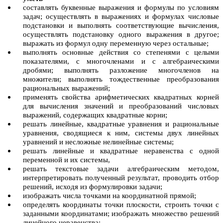
составлять буквенные выражения и формулы по условиям
задач; осуществлять в выражениях и формулах числовые
подстановки и выполнять соответствующие вычисления,
осуществлять подстановку одного выражения в другое;
выражать из формул одну переменную через остальные;
выполнять основные действия со степенями с целыми
показателями, с многочленами и с алгебраическими
дробями; выполнять разложение многочленов на
множители; выполнять тождественные преобразования
рациональных выражений;
применять свойства арифметических квадратных корней
для вычисления значений и преобразований числовых
выражений, содержащих квадратные корни;
решать линейные, квадратные уравнения и рациональные
уравнения, сводящиеся к ним, системы двух линейных
уравнений и несложные нелинейные системы;
решать линейные и квадратные неравенства с одной
переменной и их системы,
решать текстовые задачи алгебраическим методом,
интерпретировать полученный результат, проводить отбор
решений, исходя из формулировки задачи;
изображать числа точками на координатной прямой;
определять координаты точки плоскости, строить точки с
заданными координатами; изображать множество решений
линейного неравенства;