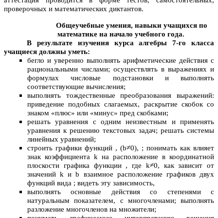
аттестация проводится в форме тестов, самостоятельных,
проверочных и математических диктантов.
Общеучебные умения, навыки учащихся по
математике на начало учебного года.
В результате изучения курса алгебры 7-го класса
учащиеся должны уметь:
бегло и уверенно выполнять арифметические действия с
рациональными числами; осуществлять в выражениях и
формулах числовые подстановки и выполнять
соответствующие вычисления;
выполнять тождественные преобразования выражений:
приведение подобных слагаемых, раскрытие скобок со
знаком «плюс» или «минус» пред скобками;
решать уравнения с одним неизвестным и применять
уравнения к решению текстовых задач; решать системы
линейных уравнений;
строить графики функций , (b≠0), ; понимать как влияет
знак коэффициента k на расположение в координатной
плоскости графика функции , где k≠0, как зависит от
значений k и b взаимное расположение графиков двух
функций вида ; видеть эту зависимость,
выполнять основные действия со степенями с
натуральным показателем, с многочленами; выполнять
разложение многочленов на множители;