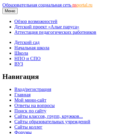
Образовательная социальная сеть
ns
portal.ru
Меню
Обзор возможностей
Детский проект «Алые паруса»
Аттестация педагогических работников
Детский сад
Начальная школа
Школа
НПО и СПО
ВУЗ
Навигация
Вход/регистрация
Главная
Мой мини-сайт
Ответы на вопросы
Поиск по сайту
Сайты классов, групп, кружков...
Сайты образовательных учреждений
Сайты коллег
Форумы