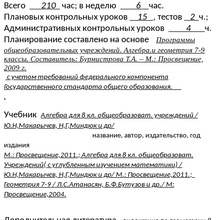
Всего
210
час; в неделю
6
час.
Плановых контрольных уроков
15
, тестов
2
ч.;
Административных контрольных уроков
4
ч.
Планирование составлено на основе
Программы
общеобразовательных учреждений. Алгебра.и геометрия 7-9
классы. Составитель: Бурмистрова Т.А. – М.: Просвещение,
2009 г.
с учетом требований федерального компонента
Государственного стандарта общего образования.
.
Учебник
Алгебра для 8 кл. общеобразоват. учреждений /
Ю.Н,Макарычев, Н,Г,Миндюк и др/
название, автор, издательство, год
издания
М.: Просвещение,2011.; Алгебра для 8 кл. общеобразоват.
Учреждений( с углубленным изучением математики) /
Ю.Н,Макарычев, Н,Г,Миндюк и др/ М.: Просвещение,2011.;
Геометрия 7-9 / Л.С.Атанасян, Б.Ф.Бутузов и др./ М:
Просвещение,2004.