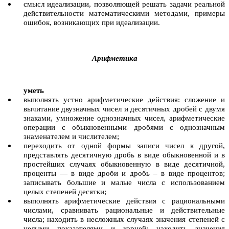
смысл идеализации, позволяющей решать задачи реальной
действительности математическими методами, примеры
ошибок, возникающих при идеализации.
Арифметика
уметь
выполнять устно арифметические действия: сложение и
вычитание двузначных чисел и десятичных дробей с двумя
знаками, умножение однозначных чисел, арифметические
операции с обыкновенными дробями с однозначным
знаменателем и числителем;
переходить от одной формы записи чисел к другой,
представлять десятичную дробь в виде обыкновенной и в
простейших случаях обыкновенную в виде десятичной,
проценты — в виде дроби и дробь – в виде процентов;
записывать большие и малые числа с использованием
целых степеней десятки;
выполнять арифметические действия с рациональными
числами, сравнивать рациональные и действительные
числа; находить в несложных случаях значения степеней с
целыми показателями и корней; находить значения