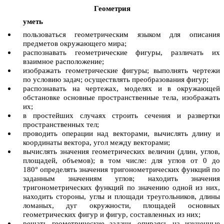
Геометрия
уметь
пользоваться геометрическим языком для описания
предметов окружающего мира;
распознавать геометрические фигуры, различать их
взаимное расположение;
изображать геометрические фигуры; выполнять чертежи
по условию задач; осуществлять преобразования фигур;
распознавать на чертежах, моделях и в окружающей
обстановке основные пространственные тела, изображать
их;
в простейших случаях строить сечения и развертки
пространственных тел;
проводить операции над векторами, вычислять длину и
координаты вектора, угол между векторами;
вычислять значения геометрических величин (длин, углов,
площадей, объемов); в том числе: для углов от 0 до
180
°
определять значения тригонометрических функций по
заданным значениям углов; находить значения
тригонометрических функций по значению одной из них,
находить стороны, углы и площади треугольников, длины
ломаных, дуг окружности, площадей основных
геометрических фигур и фигур, составленных из них;
решать геометрические задачи, опираясь на изученные