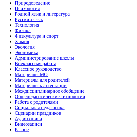
Природоведение
Психология
Родной язык и литература
Русский язык
Технология
Физика
Физкультура и спорт
Химия
Экология
Экономика
Администрирование школы
Внеклассная работа
Классное руководство
Материалы МО
Материалы для родителей
Материалы к аттестации
Междисциплинарное обобщение
Общепедагогические технологии
Работа с родителями
Социальная педагогика
Сценарии праздников
Аудиозаписи
Видеозаписи
Разное