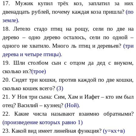
17. Мужик купил трёх коз, заплатил за них
двенадцать рублей, почему каждая коза пришла?
(по
земле).
18. Летело стадо птиц на рощу, сели по две на
дерево – одно дерево осталось, сели по одной –
одного не хватило. Много ль птиц и деревьев?
(три
дерева и четыре птицы).
19. Шли столбом сын с отцом да дед с внуком,
сколько их?
(трое)
20. Сидят три кошки, против каждой по две кошки,
сколько кошек всего?
(3)
21. У Ноя три сына: Сим, Хам и Иафет – кто им был
отец? Василий – кузнец?
(Ной).
22. Какие числа называют взаимно обратными?
(произведение которых равно 1)
23. Какой вид имеет линейная функция?
(у=кх+в)