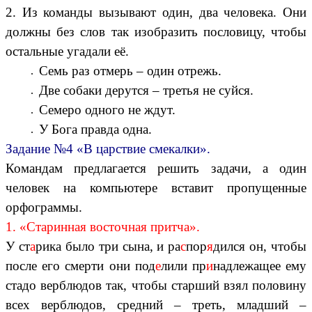
2. Из команды вызывают один, два человека. Они
должны без слов так изобразить пословицу, чтобы
остальные угадали её.
Семь раз отмерь – один отрежь.
Две собаки дерутся – третья не суйся.
Семеро одного не ждут.
У Бога правда одна.
Задание №4 «В царствие смекалки».
Командам предлагается решить задачи, а один
человек на компьютере вставит пропущенные
орфограммы.
1. «Старинная восточная притча».
У ст
а
рика было три сына, и ра
с
пор
я
дился он, чтобы
после его смерти они под
е
лили пр
и
надлежащее ему
стадо верблюдов так, чтобы старший взял половину
всех верблюдов, средний – треть, младший –