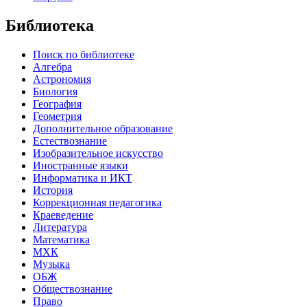
Библиотека
Поиск по библиотеке
Алгебра
Астрономия
Биология
География
Геометрия
Дополнительное образование
Естествознание
Изобразительное искусство
Иностранные языки
Информатика и ИКТ
История
Коррекционная педагогика
Краеведение
Литература
Математика
МХК
Музыка
ОБЖ
Обществознание
Право