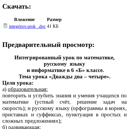
Скачать:
Вложение
Размер
41 КБ
integrirov.urok_.doc
Предварительный просмотр:
Интегрированный урок по математике,
русскому языку
и информатике в 6 «Б» классе.
Тема урока «Дважды два – четыре».
Цели урока:
а)
образовательная:
повторить и углубить знания и умения учащихся по
математике (устный счёт, решение задач на
скорость); и русскому языку (орфограммы в корнях,
приставках и суффиксах, пунктуация в простых и
сложных предложениях);
б)
развивающая: