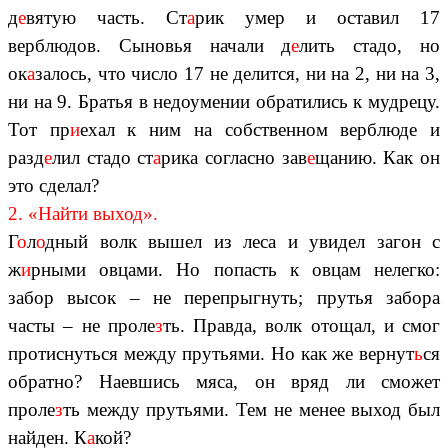
д
е
вятую часть. Ст
а
рик умер и оставил 17
верблюдов. Сыновья начали д
е
лить стадо, но
ок
а
залось, что число 17 не делится, ни на 2, ни на 3,
ни на 9. Братья в недоумении обратились к мудрецу.
Тот пр
и
ехал к ним на собственном верблюде и
разд
е
лил стадо ст
а
рика согласно зав
е
щанию. Как он
это сделал?
2. «Найти выход».
Г
о
л
о
дный волк вышел из леса и увидел загон с
ж
и
рными овцами. Но попасть к овцам нелегко:
забор высок – не перепрыгнуть; прутья забора
часты – не проле
з
ть. Правда, волк отощал, и смог
протиснуться между прутьями. Но как же вернут
ь
ся
обратно? Наевшись мяса, он вряд ли сможет
проле
з
ть между прутьями. Тем не менее выход был
найден. К
а
кой?