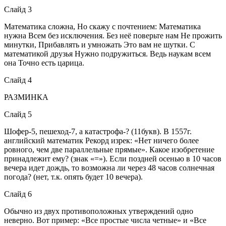
Слайд 3
Математика сложна, Но скажу с почтением: Математика
нужна Всем без исключения. Без неё поверьте нам Не прожить
минутки, Прибавлять и умножать Это вам не шутки. С
математикой друзья Нужно подружиться. Ведь наукам всем
она Точно есть царица.
Слайд 4
РАЗМИНКА
Слайд 5
Шофер-5, пешеход-7, а катастрофа-? (11букв). В 1557г.
английский математик Рекорд изрек: «Нет ничего более
ровного, чем две параллельные прямые». Какое изобретение
принадлежит ему? (знак «=»). Если поздней осенью в 10 часов
вечера идет дождь, то возможна ли через 48 часов солнечная
погода? (нет, т.к. опять будет 10 вечера).
Слайд 6
Обычно из двух противоположных утверждений одно
неверно. Вот пример: «Все простые числа четные» и «Все