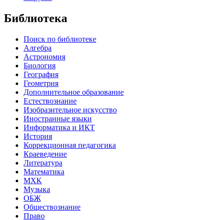
Библиотека
Поиск по библиотеке
Алгебра
Астрономия
Биология
География
Геометрия
Дополнительное образование
Естествознание
Изобразительное искусство
Иностранные языки
Информатика и ИКТ
История
Коррекционная педагогика
Краеведение
Литература
Математика
МХК
Музыка
ОБЖ
Обществознание
Право