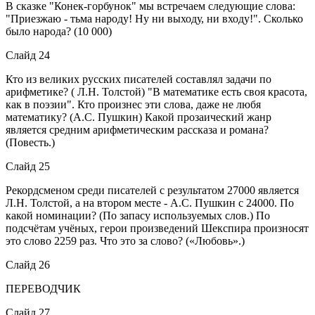
В сказке "Конек-горбунок" мы встречаем следующие слова:
"Приезжаю - тьма народу! Ну ни выходу, ни входу!". Сколько
было народа? (10 000)
Слайд 24
Кто из великих русских писателей составлял задачи по
арифметике? ( Л.Н. Толстой) "В математике есть своя красота,
как в поэзии". Кто произнес эти слова, даже не любя
математику? (А.С. Пушкин) Какой прозаический жанр
является средним арифметическим рассказа и романа?
(Повесть.)
Слайд 25
Рекордсменом среди писателей с результатом 27000 является
Л.Н. Толстой, а на втором месте - А.С. Пушкин с 24000. По
какой номинации? (По запасу используемых слов.) По
подсчётам учёных, герои произведений Шекспира произносят
это слово 2259 раз. Что это за слово? («Любовь».)
Слайд 26
ПЕРЕВОДЧИК
Слайд 27