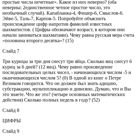
простые числа нечетные». Какое из них неверно? (оба
неверны: 2единственное четное простое число, это
необычный случай). Капабланка-4, Фишер-6, Смыслов-6.
Эйве-5, Таль-7, Карпов-5. Попробуйте объяснить
происхождение цифр напротив фамилий известных
шахматистов. ( Цифры обозначают возраст, в котором они
начали заниматься шахматами). Чему равна русская мера счета
«половина второго десятка»? (15)
Слайд 7
Три курицы за три дня снесут три яйца. Сколько яиц снесут 6
куриц за 6 дней? (12 яиц). Чему равно произведение
последовательных целых чисел, - начинающихся числом -5 и
оканчивающихся числом 5? (0) В одной из книг о Петре
Великом говорится. Что он должен был знать адицию,
субстракцию, мультипликацию и дивизию. Думаю, что и Вы
это знаете. Что же это? (четыре основных математических
действия) Сколько полных недель в году? (52)
Слайд 8
ЦИФРЫ
Слайд 9