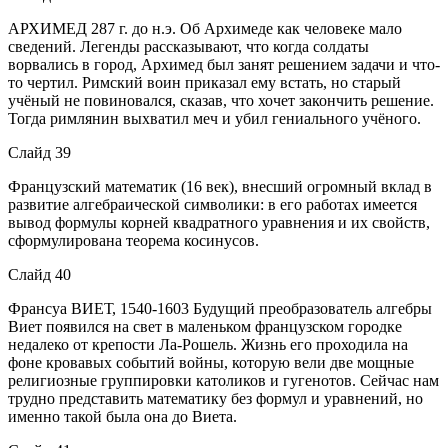
АРХИМЕД 287 г. до н.э. Об Архимеде как человеке мало
сведений. Легенды рассказывают, что когда солдаты
ворвались в город, Архимед был занят решением задачи и что-
то чертил. Римский воин приказал ему встать, но старый
учёный не повиновался, сказав, что хочет закончить решение.
Тогда римлянин выхватил меч и убил гениального учёного.
Слайд 39
Французский математик (16 век), внесший огромный вклад в
развитие алгебраической символики: в его работах имеется
вывод формулы корней квадратного уравнения и их свойств,
сформулирована теорема косинусов.
Слайд 40
Франсуа ВИЕТ, 1540-1603 Будущий преобразователь алгебры
Виет появился на свет в маленьком французском городке
недалеко от крепости Ла-Рошель. Жизнь его проходила на
фоне кровавых событий войны, которую вели две мощные
религиозные группировки католиков и гугенотов. Сейчас нам
трудно представить математику без формул и уравнений, но
именно такой была она до Виета.