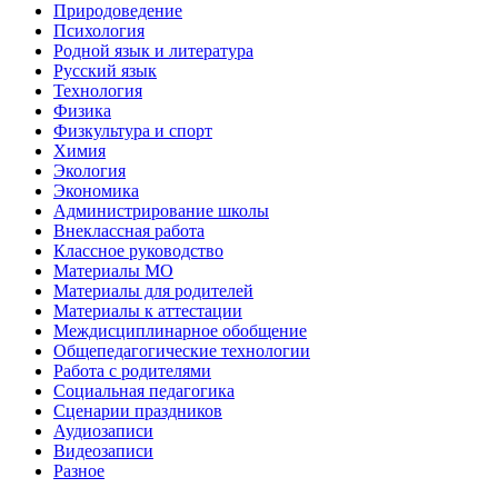
Природоведение
Психология
Родной язык и литература
Русский язык
Технология
Физика
Физкультура и спорт
Химия
Экология
Экономика
Администрирование школы
Внеклассная работа
Классное руководство
Материалы МО
Материалы для родителей
Материалы к аттестации
Междисциплинарное обобщение
Общепедагогические технологии
Работа с родителями
Социальная педагогика
Сценарии праздников
Аудиозаписи
Видеозаписи
Разное