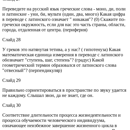
Переведите на русский язык греческие слова - моно, ди, поли
и латинские - уни, би, мульти (один, два, много) Какая цифра
в переводе с латинского означает " никакая"? (0) Скажите по-
гречески окружность, если для нас это часть страны, области,
города, отдаленная от центра. (периферия)
Слайд 28
У греков это натянутая тетива, а у нас? ( гипотенуза) Какая
математическая единица измерения в переводе с латинского
обозначает "ступень, шаг, степень"? (градус) Какой
геометрический термин образовался от латинского слова
"отвесный"? (перпендикуляр)
Слайд 29
Правильно сориентироваться в пространстве по звуку удается
не каждому. Слышал звон, да не знает, где он.
Слайд 30
Соответствие длительности процесса жизнедеятельности и
процесса обучаемости человеческого индивидуума,
означающее неизбежное завершение жизненного цикла в