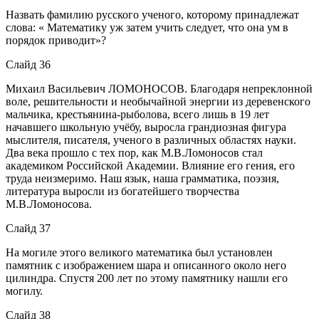
Назвать фамилию русского ученого, которому принадлежат
слова: « Математику уж затем учить следует, что она ум в
порядок приводит»?
Слайд 36
Михаил Васильевич ЛОМОНОСОВ. Благодаря непреклонной
воле, решительности и необычайной энергии из деревенского
мальчика, крестьянина-рыболова, всего лишь в 19 лет
начавшего школьную учёбу, выросла грандиозная фигура
мыслителя, писателя, ученого в различных областях науки.
Два века прошло с тех пор, как М.В.Ломоносов стал
академиком Российской Академии. Влияние его гения, его
труда неизмеримо. Наш язык, наша грамматика, поэзия,
литература выросли из богатейшего творчества
М.В.Ломоносова.
Слайд 37
На могиле этого великого математика был установлен
памятник с изображением шара и описанного около него
цилиндра. Спустя 200 лет по этому памятнику нашли его
могилу.
Слайд 38