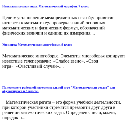
Интеллектуальная игра. Математический марафон. 7 класс
Цели:v установление межпредметных связей;v привитие
интереса к математике;v проверка знаний основных
математических и физических формул, обозначений
физических величин и единиц их измерения....
Урок игра Математическое многоборье, 9 класс
Математическое многоборье. Элементы многоборья копируют
известные телепередачи: «Слабое звено», «Своя
игра», «Счастливый случай»....
Положение о районной интеллектуальной игре "Математическая регата" для
обучающихся в 8 классе.
Математическая регата – это форма учебной деятельности,
при которой участники стремятся превзойти друг друга в
решении математических задач. Определены цели,задачи,
порядок п...