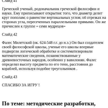
Слайд 41
Греческий ученый, родоначальник греческой философии и
науки. Ему приписывают открытия: того, что диаметр делит
круг пополам; о равенстве вертикальных углов; об отрезках на
сторонах угла, пересеченных параллельными прямыми. Он же
причислен к группе « семи мудрецов»
Слайд 42
Фалес Милетский (ок. 624-548 г.г. до н.э.) Он был создателем
своей философской школы, ученые его школы впервые
подвергли логической обработке и систематизировали
математические сведения, позаимствованные у
древневосточных народов, особенно у вавилонян. Фалес
определял высоту предмета по его тени, расстояния до
кораблей, используя подобие треугольников .
Слайд 43
СПАСИБО ЗА ИГРУ !
По теме: методические разработки,