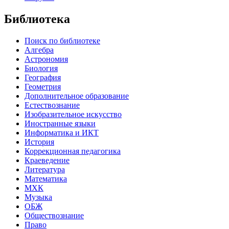
Библиотека
Поиск по библиотеке
Алгебра
Астрономия
Биология
География
Геометрия
Дополнительное образование
Естествознание
Изобразительное искусство
Иностранные языки
Информатика и ИКТ
История
Коррекционная педагогика
Краеведение
Литература
Математика
МХК
Музыка
ОБЖ
Обществознание
Право