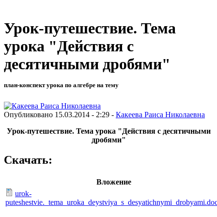
Урок-путешествие. Тема
урока "Действия с
десятичными дробями"
план-конспект урока по алгебре на тему
Опубликовано 15.03.2014 - 2:29 -
Какеева Раиса Николаевна
Урок-путешествие. Тема урока "Действия с десятичными
дробями"
Скачать:
Вложение
urok-
puteshestvie._tema_uroka_deystviya_s_desyatichnymi_drobyami.do