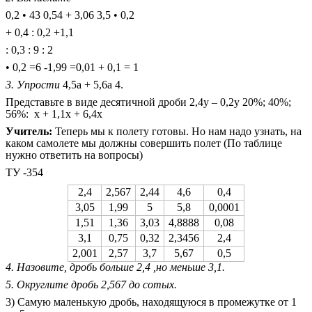
0,2 • 43 0,54 + 3,06 3,5 • 0,2
+ 0,4 : 0,2 +1,1
: 0,3 : 9 : 2
• 0,2 =6 -1,99 =0,01 + 0,1 = 1
3. Упрости
4,5a + 5,6a 4.
Представьте в виде десятичной дроби 2,4y – 0,2y 20%; 40%;
56%: x + 1,1x + 6,4x
Учитель:
Теперь мы к полету готовы. Но нам надо узнать, на
каком самолете мы должны совершить полет (По таблице
нужно ответить на вопросы)
ТУ -354
2,4
2,567
2,44
4,6
0,4
3,05
1,99
5
5,8
0,0001
1,51
1,36
3,03
4,8888
0,08
3,1
0,75
0,32
2,3456
2,4
2,001
2,57
3,7
5,67
0,5
4. Назовите, дробь больше 2,4 ,но меньше 3,1.
5. Округлите дробь 2,567 до сотых.
3) Самую маленькую дробь, находящуюся в промежутке от 1