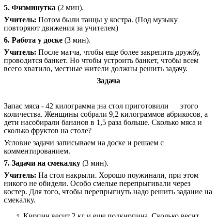
5. Физминутка
(2 мин).
Учитель:
Потом были танцы у костра. (Под музыку
повторяют движения за учителем)
6. Работа у доске
(3 мин).
Учитель:
После матча, чтобы еще более закрепить дружбу,
проводится банкет. Но чтобы устроить банкет, чтобы всем
всего хватило, местные жители должны решить задачу.
Задача
Запас мяса - 42 килограмма ;на стол приготовили
этого
количества. Женщины собрали 9,2 килограммов абрикосов, а
дети насобирали бананов в 1,5 раза больше. Сколько мяса и
сколько фруктов на столе?
Условие задачи записываем на доске и решаем с
комментированием.
7. Задачи на смекалку
(3 мин).
Учитель:
На стол накрыли. Хорошо поужинали, при этом
никого не обидели. Особо смелые перепрыгивали через
костер. Для того, чтобы перепрыгнуть надо решить задание на
смекалку.
Кирпич весит 2 кг и еще полкирпича. Сколько весит