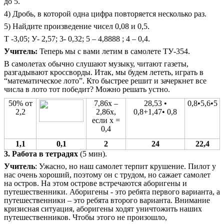
до 5.
4) Дробь, в которой одна цифра повторяется несколько раз.
5) Найдите произведение чисел 0,08 и 0,5.
Т -3,05; У- 2,57; 3- 0,32; 5 – 4,8888 ; 4 – 0,4.
Учитель:
Теперь мы с вами летим в самолете ТУ-354.
В самолетах обычно слушают музыку, читают газеты,
разгадывают кроссворды. Итак, мы будем лететь, играть в
“математическое лото”. Кто быстрее решит и зачеркнет все
числа в лото тот победит? Можно решать устно.
50% от
7,86x –
28,53 •
0,8•5,6•5
2,2
2,86x,
0,8+1,47• 0,8
если x =
0,4
1,1
0,1
2
24
22,4
3. Работа в тетрадях
(5 мин).
Учитель
: Ужасно, но наш самолет терпит крушение. Пилот у
нас очень хороший, поэтому он с трудом, но сажает самолет
на остров. На этом острове встречаются аборигены и
путешественники. Аборигены - это ребята первого варианта, а
путешественники – это ребята второго варианта. Внимание
кризисная ситуация, аборигены ходят уничтожить наших
путешественников. Чтобы этого не произошло,