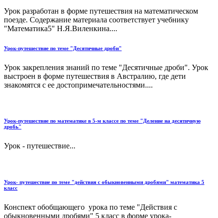
Урок разработан в форме путешествия на математическом
поезде. Содержание материала соответствует учебнику
"Математика5" Н.Я.Виленкина....
Урок-путешествие по теме "Десятичные дроби"
Урок закрепления знаний по теме "Десятичные дроби". Урок
выстроен в форме путешествия в Австралию, где дети
знакомятся с ее достопримечательностями....
Урок-путешествие по математике в 5-м классе по теме "Деление на десятичную
дробь"
Урок - путешествие...
Урок- путешествие по теме "действия с обыкновенными дробями" математика 5
класс
Конспект обобщающего урока по теме "Действия с
обыкновенными дробями" 5 класс в форме урока-