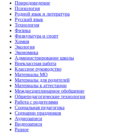
Природоведение
Психология
Родной язык и литература
Русский язык
Технология
Физика
Физкультура и спорт
Химия
Экология
Экономика
Администрирование школы
Внеклассная работа
Классное руководство
Материалы МО
Материалы для родителей
Материалы к аттестации
Междисциплинарное обобщение
Общепедагогические технологии
Работа с родителями
Социальная педагогика
Сценарии праздников
Аудиозаписи
Видеозаписи
Разное