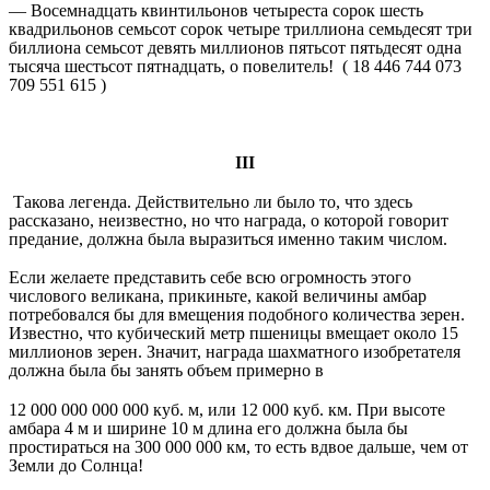
— Восемнадцать квинтильонов четыреста сорок шесть
квадрильонов семьсот сорок четыре триллиона семьдесят три
биллиона семьсот девять миллионов пятьсот пятьдесят одна
тысяча шестьсот пятнадцать, о повелитель! ( 18 446 744 073
709 551 615 )
III
Такова легенда. Действительно ли было то, что здесь
рассказано, неизвестно, но что награда, о которой говорит
предание, должна была выразиться именно таким числом.
Если желаете представить себе всю огромность этого
числового великана, прикиньте, какой величины амбар
потребовался бы для вмещения подобного количества зерен.
Известно, что кубический метр пшеницы вмещает около 15
миллионов зерен. Значит, награда шахматного изобретателя
должна была бы занять объем примерно в
12 000 000 000 000 куб. м, или 12 000 куб. км. При высоте
амбара 4 м и ширине 10 м длина его должна была бы
простираться на 300 000 000 км, то есть вдвое дальше, чем от
Земли до Солнца!