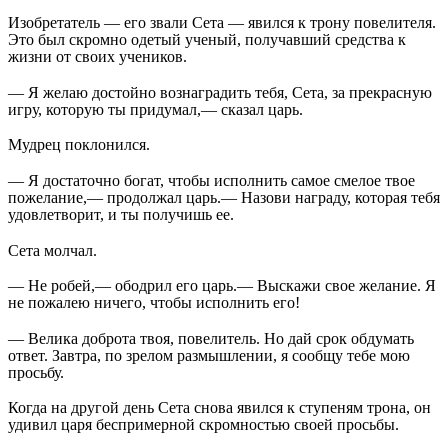
Изобретатель — его звали Сета — явился к трону повелителя.
Это был скромно одетый ученый, получавший средства к
жизни от своих учеников.
— Я желаю достойно вознаградить тебя, Сета, за прекрасную
игру, которую ты придумал,— сказал царь.
Мудрец поклонился.
— Я достаточно богат, чтобы исполнить самое смелое твое
пожелание,— продолжал царь.— Назови награду, которая тебя
удовлетворит, и ты получишь ее.
Сета молчал.
— Не робей,— ободрил его царь.— Выскажи свое желание. Я
не пожалею ничего, чтобы исполнить его!
— Велика доброта твоя, повелитель. Но дай срок обдумать
ответ. Завтра, по зрелом размышлении, я сообщу тебе мою
просьбу.
Когда на другой день Сета снова явился к ступеням трона, он
удивил царя беспримерной скромностью своей просьбы.