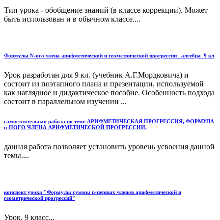
Тип урока - обобщение знаний (в классе коррекции). Может
быть использован и в обычном классе....
Формулы N-ого члена арифметической и геометрической прогрессии _алгебра_9 кл
Урок разработан для 9 кл. (учебник А.Г.Мордковича) и
состоит из поэтапного плана и презентации, используемой
как наглядное и дидактическое пособие. Особенность подхода
состоит в параллельном изучении ...
самостоятельная работа по теме АРИФМЕТИЧЕСКАЯ ПРОГРЕССИЯ, ФОРМУЛА
n-НОГО ЧЛЕНА АРИФМЕТИЧЕСКОЙ ПРОГРЕССИИ.
данная работа позволяет установить уровень усвоения данной
темы....
конспект урока "Формулы суммы n-первых членов арифметической и
геометрической прогрессий"
Урок. 9 класс...