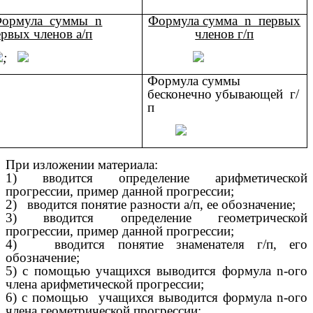
ормула суммы n
Формула сумма n первых
рвых членов а/п
членов г/п
;
Формула суммы
бесконечно убывающей г/
п
При изложении материала:
1) вводится определение арифметической
прогрессии, пример данной прогрессии;
2) вводится понятие разности а/п, ее обозначение;
3) вводится определение геометрической
прогрессии, пример данной прогрессии;
4) вводится понятие знаменателя г/п, его
обозначение;
5) с помощью учащихся выводится формула n-ого
члена арифметической прогрессии;
6) с помощью учащихся выводится формула n-ого
члена геометрической прогрессии;