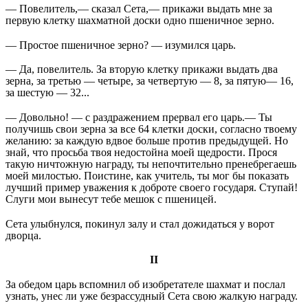
— Повелитель,— сказал Сета,— прикажи выдать мне за
первую клетку шахматной доски одно пшеничное зерно.
— Простое пшеничное зерно? — изумился царь.
— Да, повелитель. За вторую клетку прикажи выдать два
зерна, за третью — четыре, за четвертую — 8, за пятую— 16,
за шестую — 32...
— Довольно! — с раздражением прервал его царь.— Ты
получишь свои зерна за все 64 клетки доски, согласно твоему
желанию: за каждую вдвое больше против предыдущей. Но
знай, что просьба твоя недостойна моей щедрости. Прося
такую ничтожную награду, ты непочтительно пренебрегаешь
моей милостью. Поистине, как учитель, ты мог бы показать
лучший пример уважения к доброте своего государя. Ступай!
Слуги мои вынесут тебе мешок с пшеницей.
Сета улыбнулся, покинул залу и стал дожидаться у ворот
дворца.
II
За обедом царь вспомнил об изобретателе шахмат и послал
узнать, унес ли уже безрассудный Сета свою жалкую награду.