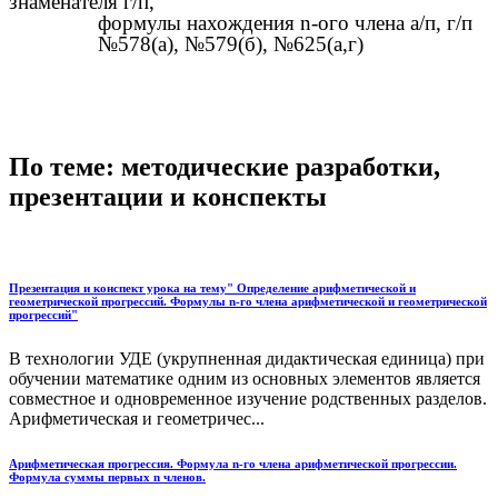
знаменателя г/п,
формулы нахождения n-ого члена а/п, г/п
№578(а), №579(б), №625(а,г)
По теме: методические разработки,
презентации и конспекты
Презентация и конспект урока на тему" Определение арифметической и
геометрической прогрессий. Формулы n-го члена арифметической и геометрической
прогрессий"
В технологии УДЕ (укрупненная дидактическая единица) при
обучении математике одним из основных элементов является
совместное и одновременное изучение родственных разделов.
Арифметическая и геометричес...
Арифметическая прогрессия. Формула n-го члена арифметической прогрессии.
Формула суммы первых n членов.