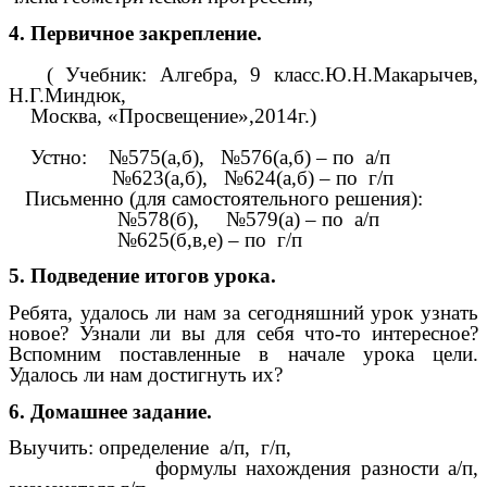
4. Первичное закрепление.
( Учебник: Алгебра, 9 класс.Ю.Н.Макарычев,
Н.Г.Миндюк,
Москва, «Просвещение»,2014г.)
Устно: №575(а,б), №576(а,б) – по а/п
№623(а,б), №624(а,б) – по г/п
Письменно (для самостоятельного решения):
№578(б), №579(а) – по а/п
№625(б,в,е) – по г/п
5. Подведение итогов урока.
Ребята, удалось ли нам за сегодняшний урок узнать
новое? Узнали ли вы для себя что-то интересное?
Вспомним поставленные в начале урока цели.
Удалось ли нам достигнуть их?
6. Домашнее задание.
Выучить: определение а/п, г/п,
формулы нахождения разности а/п,