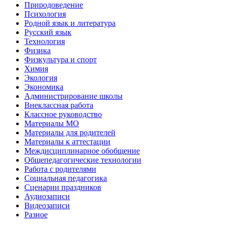
Природоведение
Психология
Родной язык и литература
Русский язык
Технология
Физика
Физкультура и спорт
Химия
Экология
Экономика
Администрирование школы
Внеклассная работа
Классное руководство
Материалы МО
Материалы для родителей
Материалы к аттестации
Междисциплинарное обобщение
Общепедагогические технологии
Работа с родителями
Социальная педагогика
Сценарии праздников
Аудиозаписи
Видеозаписи
Разное