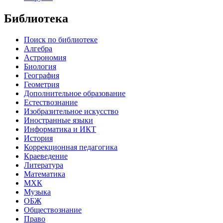
Библиотека
Поиск по библиотеке
Алгебра
Астрономия
Биология
География
Геометрия
Дополнительное образование
Естествознание
Изобразительное искусство
Иностранные языки
Информатика и ИКТ
История
Коррекционная педагогика
Краеведение
Литература
Математика
МХК
Музыка
ОБЖ
Обществознание
Право