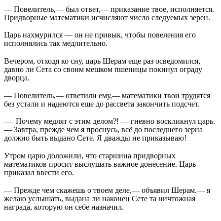
— Повелитель,— был ответ,— приказание твое, исполняется.
Придворные математики исчисляют число следуемых зерен.
Царь нахмурился — он не привык, чтобы повеления его
исполнялись так медлительно.
Вечером, отходя ко сну, царь Шерам еще раз осведомился,
давно ли Сета со своим мешком пшеницы покинул ограду
дворца.
— Повелитель,— ответили ему,— математики твои трудятся
без устали и надеются еще до рассвета закончить подсчет.
— Почему медлят с этим делом?! — гневно воскликнул царь.
— Завтра, прежде чем я проснусь, всё до последнего зерна
должно быть выдано Сете. Я дважды не приказываю!
Утром царю доложили, что старшина придворных
математиков просит выслушать важное донесение. Царь
приказал ввести его.
— Прежде чем скажешь о твоем деле,— объявил Шерам.— я
желаю услышать, выдана ли наконец Сете та ничтожная
награда, которую он себе назначил.