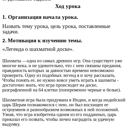
Ход урока
1. Организация начала урока.
Назвать тему урока, цель урока, поставленные
задачи.
Мотивация к изучению темы.
2.
«Легенда о шахматной доске».
Шахматы —одна из самых древних игр. Она существует уже
многие века, и не удивительно, что с нею связаны предания,
правдивость которых за давностью времени невозможно
проверить. Одну из подобных легенд я и хочу рассказать.
Чтобы понять ее, не нужно вовсе уметь играть в шахматы -
достаточно знать, что игра происходит на доске,
разграфленной на 64 клетки (попеременно черные и белые).
Шахматная игра была придумана в Индии, и когда индийский
царь Шерам познакомился с нею, он был восхищен ее
остроумием и разнообразием возможных в ней положений.
Узнав, что игра изобретена одним из его подданных, царь
приказал его позвать, чтобы лично наградить за удачную
выдумку.