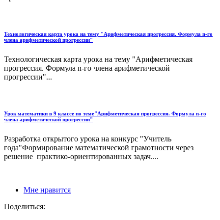
Технологическая карта урока на тему "Арифметическая прогрессия. Формула n-го
члена арифметической прогрессии"
Технологическая карта урока на тему "Арифметическая
прогрессия. Формула n-го члена арифметической
прогрессии"...
Урок математики в 9 классе по теме"Арифметическая прогрессия. Формула n-го
члена арифметической прогрессии"
Разработка открытого урока на конкурс "Учитель
года"Формирование математической грамотности через
решение практико-ориентированных задач....
Мне нравится
Поделиться: